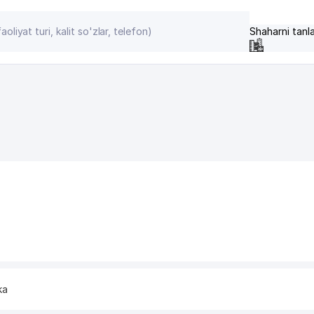
Shaharni tanl
ka