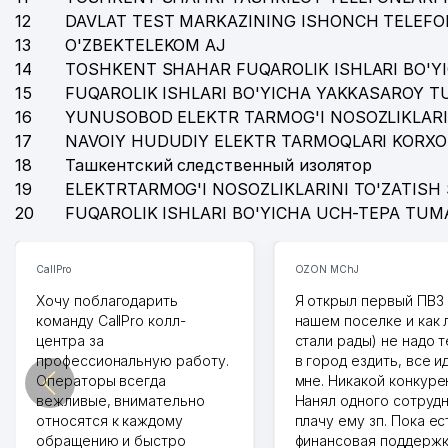
12
DAVLAT TEST MARKAZINING ISHONCH TELEFO
13
O'ZBEKTELEKOM AJ
14
TOSHKENT SHAHAR FUQAROLIK ISHLARI BO'Y
15
FUQAROLIK ISHLARI BO'YICHA YAKKASAROY 
16
YUNUSOBOD ELEKTR TARMOG'I NOSOZLIKLARI
17
NAVOIY HUDUDIY ELEKTR TARMOQLARI KORXO
18
Ташкентский следственный изолятор
19
ELEKTRTARMOG'I NOSOZLIKLARINI TO'ZATISH 
20
FUQAROLIK ISHLARI BO'YICHA UCH-TEPA TUM
CallPro
OZON MChJ
Хочу поблагодарить
Я открыл первый ПВЗ 
команду CallPro колл-
нашем поселке и как
центра за
стали рады) не надо 
профессиональную работу.
в город ездить, все и
Операторы всегда
мне. Никакой конкуре
вежливые, внимательно
Нанял одного сотрудн
относятся к каждому
плачу ему зп. Пока ес
обращению и быстро
финансовая поддержк