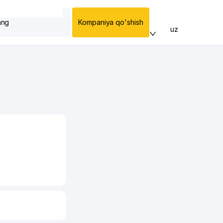
ang
Kompaniya qo'shish
uz