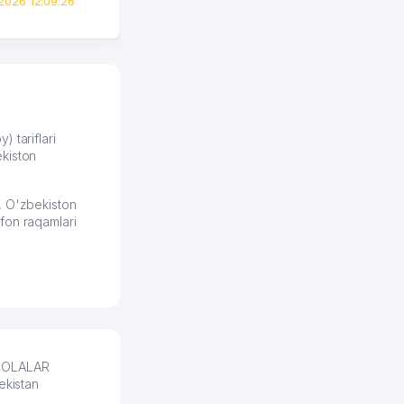
2026 12:09:26
вполне понятный и нет этих
всяких замудреных
юридических
формулировок. Первое
время сильно тупил с
продвижением, но в итоге
разобрался. Озон как раз
получает свои 50 кликов на
) tariflari
kiston
обучение и цена потом
держится ровно около
ставки. Работать на
, O'zbekiston
площадке нравится, здесь
fon raqamlari
рынок сбыта шире и заказы
идут стабильно.
Урад 21.07.2026 08:47:51
 BOLALAR
ekistan