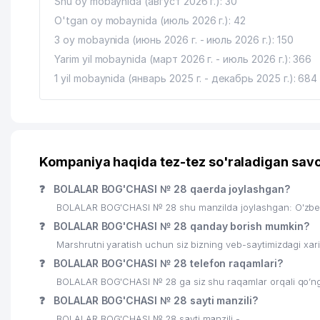
Shu oy mobaynida (август 2026 г.): 30
O'tgan oy mobaynida (июль 2026 г.): 42
3 oy mobaynida (июнь 2026 г. - июль 2026 г.): 150
Yarim yil mobaynida (март 2026 г. - июль 2026 г.): 366
1 yil mobaynida (январь 2025 г. - декабрь 2025 г.): 684
Kompaniya haqida tez-tez so'raladigan savo
❓
BOLALAR BOG'CHASI № 28 qaerda joylashgan?
BOLALAR BOG'CHASI № 28 shu manzilda joylashgan: O'zbek
❓
BOLALAR BOG'CHASI № 28 qanday borish mumkin?
Marshrutni yaratish uchun siz bizning veb-saytimizdagi xa
❓
BOLALAR BOG'CHASI № 28 telefon raqamlari?
BOLALAR BOG'CHASI № 28 ga siz shu raqamlar orqali qo’ng’
❓
BOLALAR BOG'CHASI № 28 sayti manzili?
BOLALAR BOG'CHASI № 28 sayti manzili -