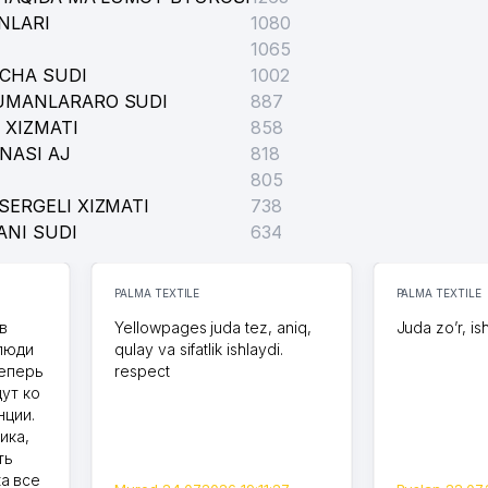
NLARI
1080
1065
ICHA SUDI
1002
TUMANLARARO SUDI
887
 XIZMATI
858
NASI AJ
818
805
SERGELI XIZMATI
738
ANI SUDI
634
PALMA TEXTILE
PALMA TEXTILE
в
Yellowpages juda tez, aniq,
Juda zo’r, is
 люди
qulay va sifatlik ishlaydi.
теперь
respect
дут ко
нции.
ика,
ть
а все