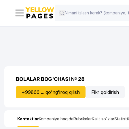
BOLALAR BOG'CHASI № 28
+99866 ... qo'ng'iroq qilish
Fikr qoldirish
Kontaktlar
Kompaniya haqida
Rubrikalar
Kalit so'zlar
Statisti