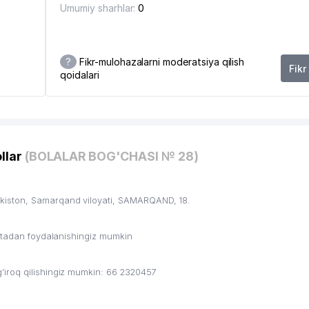
Umumiy sharhlar:
0
?
Fikr-mulohazalarni moderatsiya qilish
Fikr
qoidalari
llar
(BOLALAR BOG'CHASI № 28)
iston, Samarqand viloyati, SAMARQAND, 18.
ritadan foydalanishingiz mumkin
iroq qilishingiz mumkin: 66 2320457