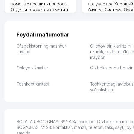
помогают решить вопросы.
получается. Хороший
Отдельно хочется отметить
бизнес. Система Озо
грамотную речь,
сама делает отчеты.
ответственность и
Другой конкурент в 
оперативность. Благодаря
поселке вряд ли откр
их работе значительно
потому что видно на 
Foydali ma'lumotlar
улучшилось качество
Озона для Узбекистан
обслуживания клиентов.
тут у нас уже есть ПВ
O'zbekistonning mashhur
O'lchov birliklari tizimi
Рекомендую этот колл-
saytlari
Выгодное дело и
uzunlik, tezlik, ma'lumo
maydon
центр как надежного
спокойное.
партнера для бизнеса.
Марат 27.07.2026 08:00
Onlayn xizmatlar
O'zbekistonda benzin 
Vip Brand 31.07.2026 11:43:39
Toshkent xaritasi
Toshkentdagi avtobus
yo'nalishlari
BOLALAR BOG'CHASI № 28 Samarqand, O'zbekiston mintaqasid
BOG'CHASI № 28: kontaktlar, manzil, telefon, faks, sayt, jo
saytida.