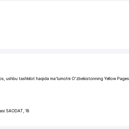
s, ushbu tashkilot haqida ma'lumotni O'zbekistonning Yellow Page
hasi SAODAT
, 18