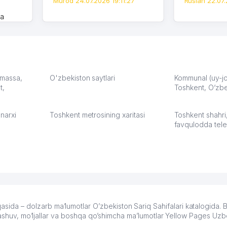
Murod 24.07.2026 19:11:27
Ruslan 22.07.
на
моем
оется,
карте
а что
З.
: massa,
O'zbekiston saytlari
Kommunal (uy-joy
t,
Toshkent, O‘zbe
:37
narxi
Toshkent metrosining xaritasi
Toshkent shahri
favqulodda tele
a – dolzarb ma’lumotlar O’zbekiston Sariq Sahifalari katalogida.
ylashuv, mo’ljallar va boshqa qo’shimcha ma’lumotlar Yellow Pages Uzb