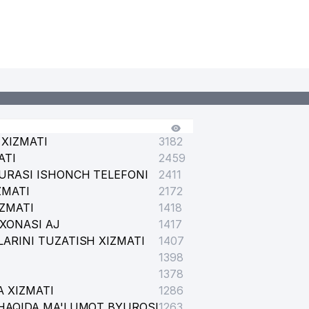
XIZMATI
3182
ATI
2459
URASI ISHONCH TELEFONI
2411
ZMATI
2172
IZMATI
1418
XONASI AJ
1417
ARINI TUZATISH XIZMATI
1407
1398
1378
 XIZMATI
1286
HAQIDA MA'LUMOT BYUROSI
1263