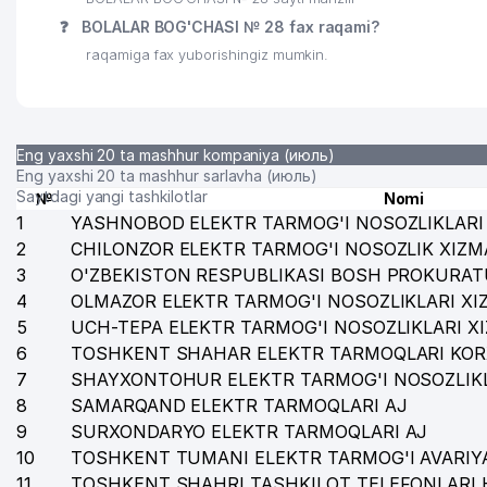
❓
BOLALAR BOG'CHASI № 28 fax raqami?
raqamiga fax yuborishingiz mumkin.
Eng yaxshi 20 ta mashhur kompaniya (июль)
Eng yaxshi 20 ta mashhur sarlavha (июль)
Saytdagi yangi tashkilotlar
№
Nomi
1
YASHNOBOD ELEKTR TARMOG'I NOSOZLIKLARI 
2
CHILONZOR ELEKTR TARMOG'I NOSOZLIK XIZM
3
O'ZBEKISTON RESPUBLIKASI BOSH PROKURAT
4
OLMAZOR ELEKTR TARMOG'I NOSOZLIKLARI XI
5
UCH-TEPA ELEKTR TARMOG'I NOSOZLIKLARI X
6
TOSHKENT SHAHAR ELEKTR TARMOQLARI KOR
7
SHAYXONTOHUR ELEKTR TARMOG'I NOSOZLIKL
8
SAMARQAND ELEKTR TARMOQLARI AJ
9
SURXONDARYO ELEKTR TARMOQLARI AJ
10
TOSHKENT TUMANI ELEKTR TARMOG'I AVARIYA
11
TOSHKENT SHAHRI TASHKILOT TELEFONLARI 