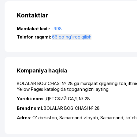
Kontaktlar
Mamlakat kodi:
+998
Telefon raqami:
66 qo'ng'iroq qilish
Kompaniya haqida
BOLALAR BOG'CHASI № 28 ga murojaat qilganingizda, iltimo
Yellow Pages katalogida topganingizni ayting.
Yuridik nomi:
ДЕТСКИЙ САД № 28
Brend nomi:
BOLALAR BOG'CHASI № 28
Adres:
O'zbekiston,
Samarqand viloyati
,
Samarqand
,
ko'c