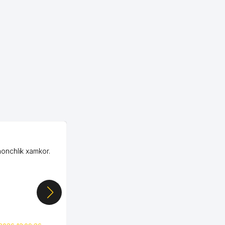
OZON MChJ
honchlik xamkor.
Зашел на Озон в
Узбекистане почти
случайно, когда коллега
показал свой кабинет и
цифры, так что я буквально
сразу загорелся этой
идеей. Регистрация заняла
всего вечер, а договор там