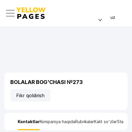
uz
BOLALAR BOG'CHASI №273
Fikr qoldirish
Kontaktlar
Kompaniya haqida
Rubrikalar
Kalit so'zlar
Statisti