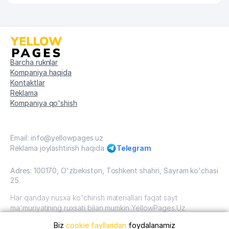
Barcha ruknlar
Kompaniya haqida
Kontaktlar
Reklama
Kompaniya qo'shish
Email: info@yellowpages.uz
Reklama joylashtirish haqida
Telegram
Adres: 100170, O'zbekiston, Toshkent shahri, Sayram ko'chasi
25.
Har qanday nusxa ko'chirish materiallari faqat sayt
ma'muriyatining ruxsati bilan mumkin YellowPages.Uz
Biz
cookie fayllaridan
foydalanamiz
O'zbekiston, 2009 - 2026 / O'zbekiston "sariq