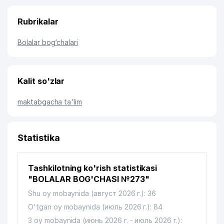
Rubrikalar
Bolalar bog‘chalari
Kalit so'zlar
maktabgacha ta'lim
Statistika
Tashkilotning ko'rish statistikasi
"BOLALAR BOG'CHASI №273"
Shu oy mobaynida (август 2026 г.): 36
O'tgan oy mobaynida (июль 2026 г.): 84
3 oy mobaynida (июнь 2026 г. - июль 2026 г.):