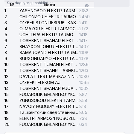
Saytdagi yangi tashkilotlar
№
Nomi
1
YASHNOBOD ELEKTR TARMOG'I NOSOZLIKLARI XIZMATI
3182
2
CHILONZOR ELEKTR TARMOG'I NOSOZLIK XIZMATI
2459
3
O'ZBEKISTON RESPUBLIKASI BOSH PROKURATURASI ISHONCH TELEFONI
2411
4
OLMAZOR ELEKTR TARMOG'I NOSOZLIKLARI XIZMATI
2172
5
UCH-TEPA ELEKTR TARMOG'I NOSOZLIKLARI XIZMATI
1418
6
TOSHKENT SHAHAR ELEKTR TARMOQLARI KORXONASI AJ
1417
7
SHAYXONTOHUR ELEKTR TARMOG'I NOSOZLIKLARINI TUZATISH XIZMATI
1407
8
SAMARQAND ELEKTR TARMOQLARI AJ
1398
9
SURXONDARYO ELEKTR TARMOQLARI AJ
1378
10
TOSHKENT TUMANI ELEKTR TARMOG'I AVARIYA XIZMATI
1286
11
TOSHKENT SHAHRI TASHKILOT TELEFONLARI HAQIDA MA'LUMOT BYUROSI
1263
12
DAVLAT TEST MARKAZINING ISHONCH TELEFONLARI
1080
13
O'ZBEKTELEKOM AJ
1065
14
TOSHKENT SHAHAR FUQAROLIK ISHLARI BO'YICHA SUDI
1002
15
FUQAROLIK ISHLARI BO'YICHA YAKKASAROY TUMANLARARO SUDI
887
16
YUNUSOBOD ELEKTR TARMOG'I NOSOZLIKLARI XIZMATI
858
17
NAVOIY HUDUDIY ELEKTR TARMOQLARI KORXONASI AJ
818
18
Ташкентский следственный изолятор
805
19
ELEKTRTARMOG'I NOSOZLIKLARINI TO'ZATISH SERGELI XIZMATI
738
20
FUQAROLIK ISHLARI BO'YICHA UCH-TEPA TUMANI SUDI
634