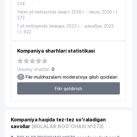
234
Yarim yil mobaynida (март 2026 г. - июль 2026 г.):
372
1 yil mobaynida (январь 2025 г. - декабрь 2025
г.): 822
Kompaniya sharhlari statistikasi
Umumiy sharhlar:
0
?
Fikr-mulohazalarni moderatsiya qilish qoidalari
Fikr qoldirish
Kompaniya haqida tez-tez so'raladigan
savollar
(BOLALAR BOG'CHASI №273)