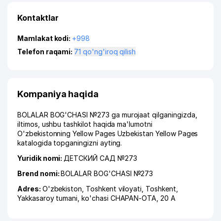
Kontaktlar
Mamlakat kodi:
+998
Telefon raqami:
71 qo'ng'iroq qilish
Kompaniya haqida
BOLALAR BOG'CHASI №273 ga murojaat qilganingizda,
iltimos, ushbu tashkilot haqida ma'lumotni
O'zbekistonning Yellow Pages Uzbekistan Yellow Pages
katalogida topganingizni ayting.
Yuridik nomi:
ДЕТСКИЙ САД №273
Brend nomi:
BOLALAR BOG'CHASI №273
Adres:
O'zbekiston,
Toshkent viloyati
,
Toshkent
,
Yakkasaroy tumani
,
ko'chasi CHAPAN-OTA
, 20 А