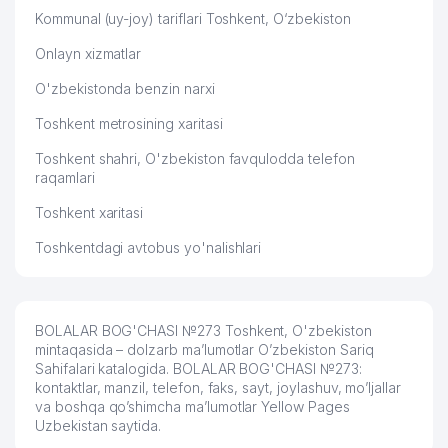
Kommunal (uy-joy) tariflari Toshkent, O‘zbekiston
Onlayn xizmatlar
O'zbekistonda benzin narxi
Toshkent metrosining xaritasi
Toshkent shahri, O'zbekiston favqulodda telefon
raqamlari
Toshkent xaritasi
Toshkentdagi avtobus yo'nalishlari
BOLALAR BOG'CHASI №273 Toshkent, O'zbekiston
mintaqasida – dolzarb ma’lumotlar O’zbekiston Sariq
Sahifalari katalogida. BOLALAR BOG'CHASI №273:
kontaktlar, manzil, telefon, faks, sayt, joylashuv, mo’ljallar
va boshqa qo’shimcha ma’lumotlar Yellow Pages
Uzbekistan saytida.