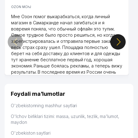
OZON MChJ
Мне Озон помог выкарабкаться, когда личный
магазин в Самарканде начал загибаться и я
вовремя поняла, что обычный офлайн это тупик.
Самое трудное было просто решиться, но когда
зарегистрировалась и отправила первые заказы,
весь страх сразу ушел. Площадка полностью
берет на себя доставку до клиентов и для одежды
тут хранение бесплатное первый год, хорошая
экономия. Раньше боялась рекламы, а теперь вижу
результаты. В последнее время из России очень
много заказывают, а вначале только по
Узбекистану брали, но вяло. Удалось раскрутиться,
дальше развиваюсь потихоньку😊
Foydali ma'lumotlar
Hamida 03.08.2026 12:45:39
O'zbekistonning mashhur saytlari
O'lchov birliklari tizimi: massa, uzunlik, tezlik, ma'lumot,
maydon
O'zbekiston saytlari