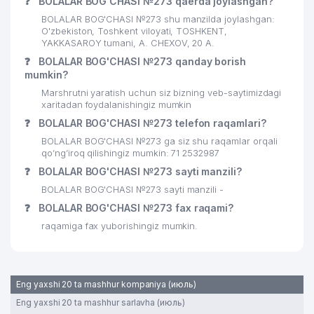
❓
BOLALAR BOG'CHASI №273 qaerda joylashgan?
BOLALAR BOG'CHASI №273 shu manzilda joylashgan:
O'zbekiston, Toshkent viloyati, TOSHKENT,
YAKKASAROY tumani, A. CHEXOV, 20 А.
❓
BOLALAR BOG'CHASI №273 qanday borish
mumkin?
Marshrutni yaratish uchun siz bizning veb-saytimizdagi
xaritadan foydalanishingiz mumkin
❓
BOLALAR BOG'CHASI №273 telefon raqamlari?
BOLALAR BOG'CHASI №273 ga siz shu raqamlar orqali
qo’ng’iroq qilishingiz mumkin: 71 2532987
❓
BOLALAR BOG'CHASI №273 sayti manzili?
BOLALAR BOG'CHASI №273 sayti manzili -
❓
BOLALAR BOG'CHASI №273 fax raqami?
raqamiga fax yuborishingiz mumkin.
Eng yaxshi 20 ta mashhur kompaniya (июль)
Eng yaxshi 20 ta mashhur sarlavha (июль)