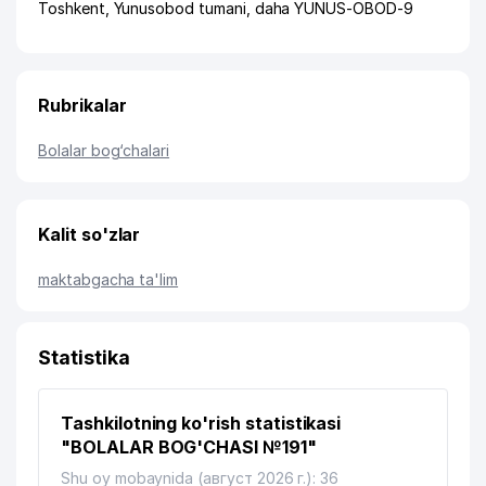
Toshkent
,
Yunusobod tumani
,
daha YUNUS-OBOD-9
Rubrikalar
Bolalar bog‘chalari
Kalit so'zlar
maktabgacha ta'lim
Statistika
Tashkilotning ko'rish statistikasi
"BOLALAR BOG'CHASI №191"
Shu oy mobaynida (август 2026 г.): 36