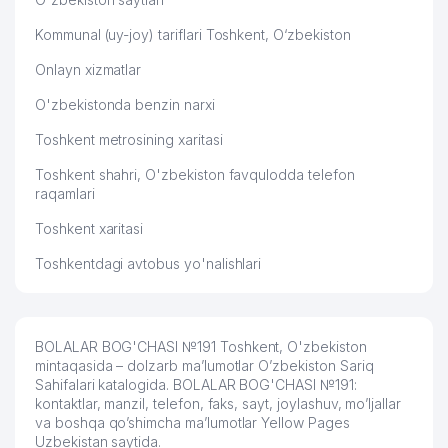
Kommunal (uy-joy) tariflari Toshkent, O‘zbekiston
Onlayn xizmatlar
O'zbekistonda benzin narxi
Toshkent metrosining xaritasi
Toshkent shahri, O'zbekiston favqulodda telefon
raqamlari
Toshkent xaritasi
Toshkentdagi avtobus yo'nalishlari
BOLALAR BOG'CHASI №191 Toshkent, O'zbekiston
mintaqasida – dolzarb ma’lumotlar O’zbekiston Sariq
Sahifalari katalogida. BOLALAR BOG'CHASI №191:
kontaktlar, manzil, telefon, faks, sayt, joylashuv, mo’ljallar
va boshqa qo’shimcha ma’lumotlar Yellow Pages
Uzbekistan saytida.