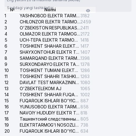
Saytdagi yangi tashkilotlar
№
Nomi
1
YASHNOBOD ELEKTR TARMOG'I NOSOZLIKLARI XIZMATI
3182
2
CHILONZOR ELEKTR TARMOG'I NOSOZLIK XIZMATI
2459
3
O'ZBEKISTON RESPUBLIKASI BOSH PROKURATURASI ISHONCH TELEFONI
2411
4
OLMAZOR ELEKTR TARMOG'I NOSOZLIKLARI XIZMATI
2172
5
UCH-TEPA ELEKTR TARMOG'I NOSOZLIKLARI XIZMATI
1418
6
TOSHKENT SHAHAR ELEKTR TARMOQLARI KORXONASI AJ
1417
7
SHAYXONTOHUR ELEKTR TARMOG'I NOSOZLIKLARINI TUZATISH XIZMATI
1407
8
SAMARQAND ELEKTR TARMOQLARI AJ
1398
9
SURXONDARYO ELEKTR TARMOQLARI AJ
1378
10
TOSHKENT TUMANI ELEKTR TARMOG'I AVARIYA XIZMATI
1286
11
TOSHKENT SHAHRI TASHKILOT TELEFONLARI HAQIDA MA'LUMOT BYUROSI
1263
12
DAVLAT TEST MARKAZINING ISHONCH TELEFONLARI
1080
13
O'ZBEKTELEKOM AJ
1065
14
TOSHKENT SHAHAR FUQAROLIK ISHLARI BO'YICHA SUDI
1002
15
FUQAROLIK ISHLARI BO'YICHA YAKKASAROY TUMANLARARO SUDI
887
16
YUNUSOBOD ELEKTR TARMOG'I NOSOZLIKLARI XIZMATI
858
17
NAVOIY HUDUDIY ELEKTR TARMOQLARI KORXONASI AJ
818
18
Ташкентский следственный изолятор
805
19
ELEKTRTARMOG'I NOSOZLIKLARINI TO'ZATISH SERGELI XIZMATI
738
20
FUQAROLIK ISHLARI BO'YICHA UCH-TEPA TUMANI SUDI
634