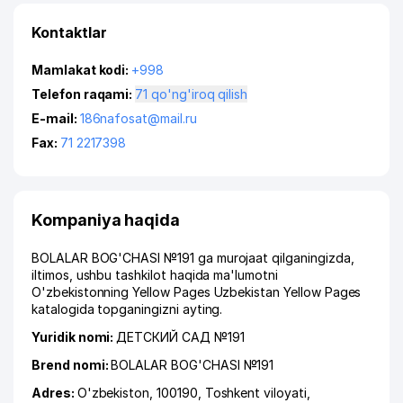
Kontaktlar
Mamlakat kodi:
+998
Telefon raqami:
71 qo'ng'iroq qilish
E-mail:
186nafosat@mail.ru
Fax:
71 2217398
Kompaniya haqida
BOLALAR BOG'CHASI №191 ga murojaat qilganingizda,
iltimos, ushbu tashkilot haqida ma'lumotni
O'zbekistonning Yellow Pages Uzbekistan Yellow Pages
katalogida topganingizni ayting.
Yuridik nomi:
ДЕТСКИЙ САД №191
Brend nomi:
BOLALAR BOG'CHASI №191
Adres:
O'zbekiston, 100190,
Toshkent viloyati
,