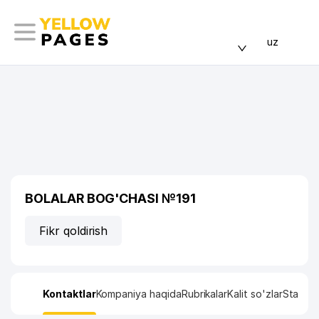
uz
BOLALAR BOG'CHASI №191
Fikr qoldirish
Kontaktlar
Kompaniya haqida
Rubrikalar
Kalit so'zlar
Statisti