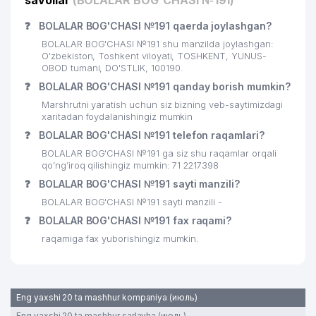
savollar
(BOLALAR BOG'CHASI №191)
❓
BOLALAR BOG'CHASI №191 qaerda joylashgan?
BOLALAR BOG'CHASI №191 shu manzilda joylashgan:
O'zbekiston, Toshkent viloyati, TOSHKENT, YUNUS-
OBOD tumani, DO'STLIK, 100190.
❓
BOLALAR BOG'CHASI №191 qanday borish mumkin?
Marshrutni yaratish uchun siz bizning veb-saytimizdagi
xaritadan foydalanishingiz mumkin
❓
BOLALAR BOG'CHASI №191 telefon raqamlari?
BOLALAR BOG'CHASI №191 ga siz shu raqamlar orqali
qo’ng’iroq qilishingiz mumkin: 71 2217398
❓
BOLALAR BOG'CHASI №191 sayti manzili?
BOLALAR BOG'CHASI №191 sayti manzili -
❓
BOLALAR BOG'CHASI №191 fax raqami?
raqamiga fax yuborishingiz mumkin.
Eng yaxshi 20 ta mashhur kompaniya (июль)
Eng yaxshi 20 ta mashhur sarlavha (июль)