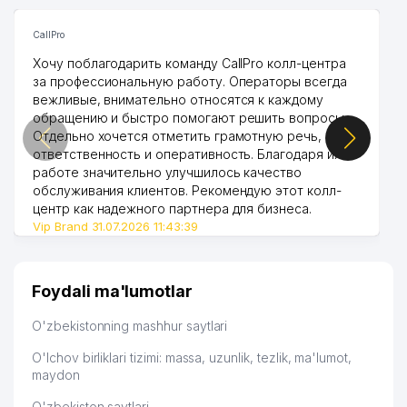
CallPro
Хочу поблагодарить команду CallPro колл-центра
за профессиональную работу. Операторы всегда
вежливые, внимательно относятся к каждому
обращению и быстро помогают решить вопросы.
Отдельно хочется отметить грамотную речь,
ответственность и оперативность. Благодаря их
работе значительно улучшилось качество
обслуживания клиентов. Рекомендую этот колл-
центр как надежного партнера для бизнеса.
Vip Brand 31.07.2026 11:43:39
Foydali ma'lumotlar
O'zbekistonning mashhur saytlari
O'lchov birliklari tizimi: massa, uzunlik, tezlik, ma'lumot,
maydon
O'zbekiston saytlari