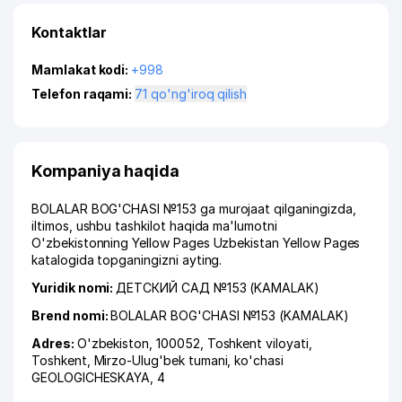
Kontaktlar
Mamlakat kodi:
+998
Telefon raqami:
71 qo'ng'iroq qilish
Kompaniya haqida
BOLALAR BOG'CHASI №153 ga murojaat qilganingizda,
iltimos, ushbu tashkilot haqida ma'lumotni
O'zbekistonning Yellow Pages Uzbekistan Yellow Pages
katalogida topganingizni ayting.
Yuridik nomi:
ДЕТСКИЙ САД №153 (KAMALAK)
Brend nomi:
BOLALAR BOG'CHASI №153 (KAMALAK)
Adres:
O'zbekiston, 100052,
Toshkent viloyati
,
Toshkent
,
Mirzo-Ulug'bek tumani
,
ko'chasi
GEOLOGICHESKAYA
, 4