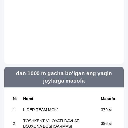
dan 1000 m gacha bo'lgan eng yaqin
joylarga masofa
№
Nomi
Masofa
1
LIDER TEAM MChJ
379 м
TOSHKENT VILOYATI DAVLAT
2
396 м
BOJXONA BOSHQARMASI