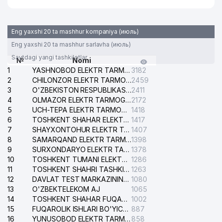
Eng yaxshi 20 ta mashhur kompaniya (июль)
Eng yaxshi 20 ta mashhur sarlavha (июль)
Saytdagi yangi tashkilotlar
№
Nomi
1
YASHNOBOD ELEKTR TARMOG'I NOSOZLIKLARI XIZMATI
3182
2
CHILONZOR ELEKTR TARMOG'I NOSOZLIK XIZMATI
2459
3
O'ZBEKISTON RESPUBLIKASI BOSH PROKURATURASI ISHONCH TELEFONI
2411
4
OLMAZOR ELEKTR TARMOG'I NOSOZLIKLARI XIZMATI
2172
5
UCH-TEPA ELEKTR TARMOG'I NOSOZLIKLARI XIZMATI
1418
6
TOSHKENT SHAHAR ELEKTR TARMOQLARI KORXONASI AJ
1417
7
SHAYXONTOHUR ELEKTR TARMOG'I NOSOZLIKLARINI TUZATISH XIZMATI
1407
8
SAMARQAND ELEKTR TARMOQLARI AJ
1398
9
SURXONDARYO ELEKTR TARMOQLARI AJ
1378
10
TOSHKENT TUMANI ELEKTR TARMOG'I AVARIYA XIZMATI
1286
11
TOSHKENT SHAHRI TASHKILOT TELEFONLARI HAQIDA MA'LUMOT BYUROSI
1263
12
DAVLAT TEST MARKAZINING ISHONCH TELEFONLARI
1080
13
O'ZBEKTELEKOM AJ
1065
14
TOSHKENT SHAHAR FUQAROLIK ISHLARI BO'YICHA SUDI
1002
15
FUQAROLIK ISHLARI BO'YICHA YAKKASAROY TUMANLARARO SUDI
887
16
YUNUSOBOD ELEKTR TARMOG'I NOSOZLIKLARI XIZMATI
858