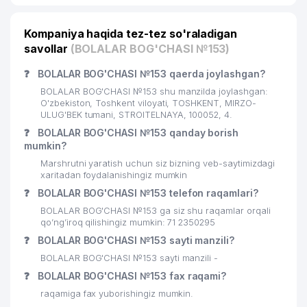
Kompaniya haqida tez-tez so'raladigan
savollar
(BOLALAR BOG'CHASI №153)
❓
BOLALAR BOG'CHASI №153 qaerda joylashgan?
BOLALAR BOG'CHASI №153 shu manzilda joylashgan:
O'zbekiston, Toshkent viloyati, TOSHKENT, MIRZO-
ULUG'BEK tumani, STROITELNAYA, 100052, 4.
❓
BOLALAR BOG'CHASI №153 qanday borish
mumkin?
Marshrutni yaratish uchun siz bizning veb-saytimizdagi
xaritadan foydalanishingiz mumkin
❓
BOLALAR BOG'CHASI №153 telefon raqamlari?
BOLALAR BOG'CHASI №153 ga siz shu raqamlar orqali
qo’ng’iroq qilishingiz mumkin: 71 2350295
❓
BOLALAR BOG'CHASI №153 sayti manzili?
BOLALAR BOG'CHASI №153 sayti manzili -
❓
BOLALAR BOG'CHASI №153 fax raqami?
raqamiga fax yuborishingiz mumkin.