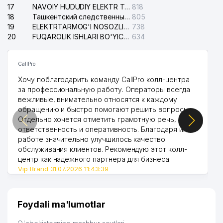
17
NAVOIY HUDUDIY ELEKTR TARMOQLARI KORXONASI AJ
818
18
Ташкентский следственный изолятор
805
19
ELEKTRTARMOG'I NOSOZLIKLARINI TO'ZATISH SERGELI XIZMATI
738
20
FUQAROLIK ISHLARI BO'YICHA UCH-TEPA TUMANI SUDI
634
CallPro
Хочу поблагодарить команду CallPro колл-центра
за профессиональную работу. Операторы всегда
вежливые, внимательно относятся к каждому
обращению и быстро помогают решить вопросы.
Отдельно хочется отметить грамотную речь,
ответственность и оперативность. Благодаря их
работе значительно улучшилось качество
обслуживания клиентов. Рекомендую этот колл-
центр как надежного партнера для бизнеса.
Vip Brand 31.07.2026 11:43:39
Foydali ma'lumotlar