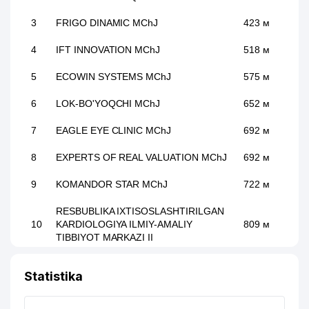
3
FRIGO DINAMIC MChJ
423 м
4
IFT INNOVATION MChJ
518 м
5
ECOWIN SYSTEMS MChJ
575 м
6
LOK-BO'YOQCHI MChJ
652 м
7
EAGLE EYE CLINIC MChJ
692 м
8
EXPERTS OF REAL VALUATION MChJ
692 м
9
KOMANDOR STAR MChJ
722 м
RESBUBLIKA IXTISOSLASHTIRILGAN
10
KARDIOLOGIYA ILMIY-AMALIY
809 м
TIBBIYOT MARKAZI II
IDEAL CLASS GULRUH NODAVLAT
11
896 м
Statistika
TA'LIM MUASSASASI
MIRZO-ULUGBEK TUMANI