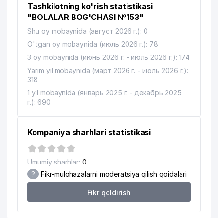
12
926 м
Tashkilotning ko'rish statistikasi
HOKIMIYATI
"BOLALAR BOG'CHASI №153"
MAHALLA FONDI MIRZO-ULUGBEK
13
936 м
Shu oy mobaynida (август 2026 г.): 0
BO'LIMI
O'tgan oy mobaynida (июль 2026 г.): 78
14
AZIZ-BAXT MChJ
968 м
3 oy mobaynida (июнь 2026 г. - июль 2026 г.): 174
Yarim yil mobaynida (март 2026 г. - июль 2026 г.):
GOLDEN HOUSE DEVELOPMENT
15
972 м
318
MChJ
1 yil mobaynida (январь 2025 г. - декабрь 2025
г.): 690
Kompaniya sharhlari statistikasi
Umumiy sharhlar:
0
?
Fikr-mulohazalarni moderatsiya qilish qoidalari
Fikr qoldirish