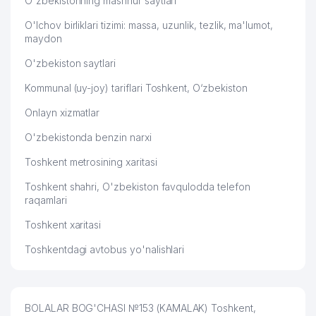
O'zbekistonning mashhur saytlari
O'lchov birliklari tizimi: massa, uzunlik, tezlik, ma'lumot,
maydon
O'zbekiston saytlari
Kommunal (uy-joy) tariflari Toshkent, O‘zbekiston
Onlayn xizmatlar
O'zbekistonda benzin narxi
Toshkent metrosining xaritasi
Toshkent shahri, O'zbekiston favqulodda telefon
raqamlari
Toshkent xaritasi
Toshkentdagi avtobus yo'nalishlari
BOLALAR BOG'CHASI №153 (KAMALAK) Toshkent,