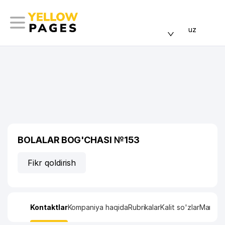
uz
BOLALAR BOG'CHASI №153
Fikr qoldirish
Kontaktlar
Kompaniya haqida
Rubrikalar
Kalit so'zlar
Manzil x