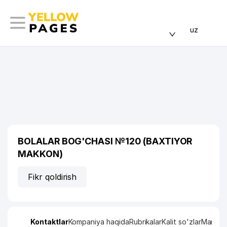
uz
BOLALAR BOG'CHASI №120 (BAXTIYOR
MAKKON)
Fikr qoldirish
Kontaktlar
Kompaniya haqida
Rubrikalar
Kalit so'zlar
Manzil x