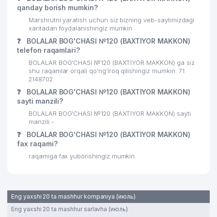
qanday borish mumkin?
Marshrutni yaratish uchun siz bizning veb-saytimizdagi
xaritadan foydalanishingiz mumkin
❓
BOLALAR BOG'CHASI №120 (BAXTIYOR MAKKON)
telefon raqamlari?
BOLALAR BOG'CHASI №120 (BAXTIYOR MAKKON) ga siz
shu raqamlar orqali qo’ng’iroq qilishingiz mumkin: 71
2148702
❓
BOLALAR BOG'CHASI №120 (BAXTIYOR MAKKON)
sayti manzili?
BOLALAR BOG'CHASI №120 (BAXTIYOR MAKKON) sayti
manzili -
❓
BOLALAR BOG'CHASI №120 (BAXTIYOR MAKKON)
fax raqami?
raqamiga fax yuborishingiz mumkin.
Eng yaxshi 20 ta mashhur kompaniya (июль)
Eng yaxshi 20 ta mashhur sarlavha (июль)