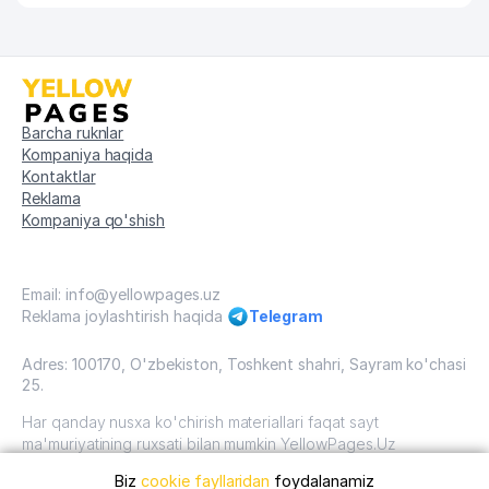
Barcha ruknlar
Kompaniya haqida
Kontaktlar
Reklama
Kompaniya qo'shish
Email: info@yellowpages.uz
Reklama joylashtirish haqida
Telegram
Adres: 100170, O'zbekiston, Toshkent shahri, Sayram ko'chasi
25.
Har qanday nusxa ko'chirish materiallari faqat sayt
ma'muriyatining ruxsati bilan mumkin YellowPages.Uz
Biz
cookie fayllaridan
foydalanamiz
O'zbekiston, 2009 - 2026 / O'zbekiston "sariq