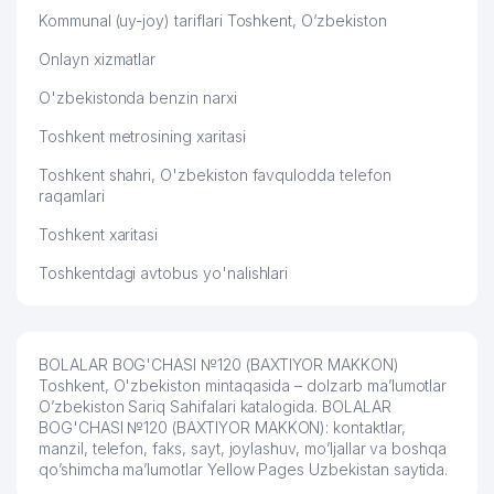
Kommunal (uy-joy) tariflari Toshkent, O‘zbekiston
Onlayn xizmatlar
O'zbekistonda benzin narxi
Toshkent metrosining xaritasi
Toshkent shahri, O'zbekiston favqulodda telefon
raqamlari
Toshkent xaritasi
Toshkentdagi avtobus yo'nalishlari
BOLALAR BOG'CHASI №120 (BAXTIYOR MAKKON)
Toshkent, O'zbekiston mintaqasida – dolzarb ma’lumotlar
O’zbekiston Sariq Sahifalari katalogida. BOLALAR
BOG'CHASI №120 (BAXTIYOR MAKKON): kontaktlar,
manzil, telefon, faks, sayt, joylashuv, mo’ljallar va boshqa
qo’shimcha ma’lumotlar Yellow Pages Uzbekistan saytida.