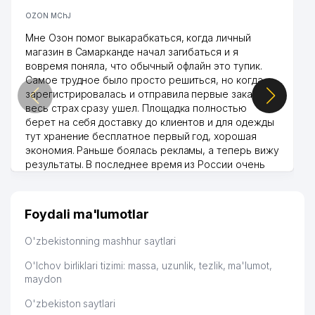
OZON MChJ
Мне Озон помог выкарабкаться, когда личный
магазин в Самарканде начал загибаться и я
вовремя поняла, что обычный офлайн это тупик.
Самое трудное было просто решиться, но когда
зарегистрировалась и отправила первые заказы,
весь страх сразу ушел. Площадка полностью
берет на себя доставку до клиентов и для одежды
тут хранение бесплатное первый год, хорошая
экономия. Раньше боялась рекламы, а теперь вижу
результаты. В последнее время из России очень
много заказывают, а вначале только по
Узбекистану брали, но вяло. Удалось раскрутиться,
дальше развиваюсь потихоньку😊
Foydali ma'lumotlar
Hamida 03.08.2026 12:45:39
O'zbekistonning mashhur saytlari
O'lchov birliklari tizimi: massa, uzunlik, tezlik, ma'lumot,
maydon
O'zbekiston saytlari