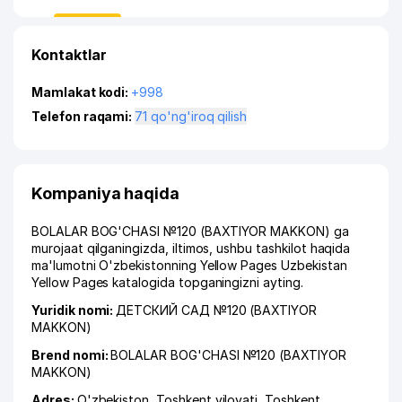
Kontaktlar
Mamlakat kodi:
+998
Telefon raqami:
71 qo'ng'iroq qilish
Kompaniya haqida
BOLALAR BOG'CHASI №120 (BAXTIYOR MAKKON) ga
murojaat qilganingizda, iltimos, ushbu tashkilot haqida
ma'lumotni O'zbekistonning Yellow Pages Uzbekistan
Yellow Pages katalogida topganingizni ayting.
Yuridik nomi:
ДЕТСКИЙ САД №120 (BAXTIYOR
MAKKON)
Brend nomi:
BOLALAR BOG'CHASI №120 (BAXTIYOR
MAKKON)
Adres:
O'zbekiston,
Toshkent viloyati
,
Toshkent
,