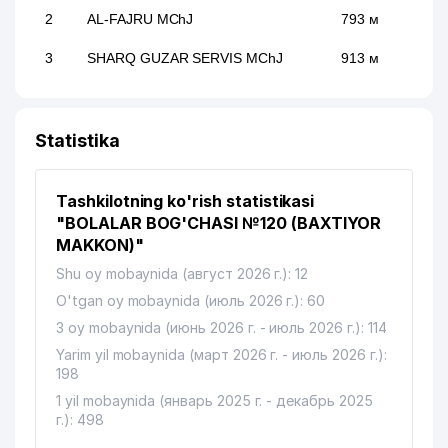
2
AL-FAJRU MChJ
793 м
3
SHARQ GUZAR SERVIS MChJ
913 м
Statistika
Tashkilotning ko'rish statistikasi
"BOLALAR BOG'CHASI №120 (BAXTIYOR
MAKKON)"
Shu oy mobaynida (август 2026 г.): 12
O'tgan oy mobaynida (июль 2026 г.): 60
3 oy mobaynida (июнь 2026 г. - июль 2026 г.): 114
Yarim yil mobaynida (март 2026 г. - июль 2026 г.):
198
1 yil mobaynida (январь 2025 г. - декабрь 2025
г.): 498