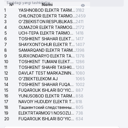
Saytdagi yangi tashkilotlar
№
Nomi
1
YASHNOBOD ELEKTR TARMOG'I NOSOZLIKLARI XIZMATI
3182
2
CHILONZOR ELEKTR TARMOG'I NOSOZLIK XIZMATI
2459
3
O'ZBEKISTON RESPUBLIKASI BOSH PROKURATURASI ISHONCH TELEFONI
2411
4
OLMAZOR ELEKTR TARMOG'I NOSOZLIKLARI XIZMATI
2172
5
UCH-TEPA ELEKTR TARMOG'I NOSOZLIKLARI XIZMATI
1418
6
TOSHKENT SHAHAR ELEKTR TARMOQLARI KORXONASI AJ
1417
7
SHAYXONTOHUR ELEKTR TARMOG'I NOSOZLIKLARINI TUZATISH XIZMATI
1407
8
SAMARQAND ELEKTR TARMOQLARI AJ
1398
9
SURXONDARYO ELEKTR TARMOQLARI AJ
1378
10
TOSHKENT TUMANI ELEKTR TARMOG'I AVARIYA XIZMATI
1286
11
TOSHKENT SHAHRI TASHKILOT TELEFONLARI HAQIDA MA'LUMOT BYUROSI
1263
12
DAVLAT TEST MARKAZINING ISHONCH TELEFONLARI
1080
13
O'ZBEKTELEKOM AJ
1065
14
TOSHKENT SHAHAR FUQAROLIK ISHLARI BO'YICHA SUDI
1002
15
FUQAROLIK ISHLARI BO'YICHA YAKKASAROY TUMANLARARO SUDI
887
16
YUNUSOBOD ELEKTR TARMOG'I NOSOZLIKLARI XIZMATI
858
17
NAVOIY HUDUDIY ELEKTR TARMOQLARI KORXONASI AJ
818
18
Ташкентский следственный изолятор
805
19
ELEKTRTARMOG'I NOSOZLIKLARINI TO'ZATISH SERGELI XIZMATI
738
20
FUQAROLIK ISHLARI BO'YICHA UCH-TEPA TUMANI SUDI
634