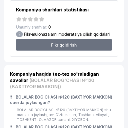
Kompaniya sharhlari statistikasi
Umumiy sharhlar:
0
?
Fikr-mulohazalarni moderatsiya qilish qoidalari
Fikr qoldirish
Kompaniya haqida tez-tez so'raladigan
savollar
(BOLALAR BOG'CHASI №120
(BAXTIYOR MAKKON))
❓
BOLALAR BOG'CHASI №120 (BAXTIYOR MAKKON)
qaerda joylashgan?
BOLALAR BOG'CHASI №120 (BAXTIYOR MAKKON) shu
manzilda joylashgan: O'zbekiston, Toshkent viloyati,
TOSHKENT, OLMAZOR tumani, XIYOBON.
❓
BOLALAR BOG'CHASI №120 (BAXTIYOR MAKKON)