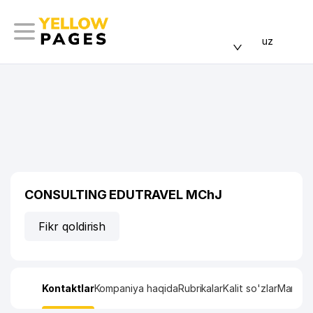
uz
CONSULTING EDUTRAVEL MChJ
Fikr qoldirish
Kontaktlar
Kompaniya haqida
Rubrikalar
Kalit so'zlar
Manzil x