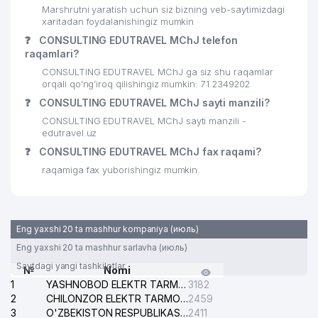
Marshrutni yaratish uchun siz bizning veb-saytimizdagi
xaritadan foydalanishingiz mumkin
❓
CONSULTING EDUTRAVEL MChJ telefon
raqamlari?
CONSULTING EDUTRAVEL MChJ ga siz shu raqamlar
orqali qo’ng’iroq qilishingiz mumkin: 71 2349202
❓
CONSULTING EDUTRAVEL MChJ sayti manzili?
CONSULTING EDUTRAVEL MChJ sayti manzili -
edutravel.uz
❓
CONSULTING EDUTRAVEL MChJ fax raqami?
raqamiga fax yuborishingiz mumkin.
Eng yaxshi 20 ta mashhur kompaniya (июль)
Eng yaxshi 20 ta mashhur sarlavha (июль)
Saytdagi yangi tashkilotlar
№
Nomi
1
YASHNOBOD ELEKTR TARMOG'I NOSOZLIKLARI XIZMATI
3182
2
CHILONZOR ELEKTR TARMOG'I NOSOZLIK XIZMATI
2459
3
O'ZBEKISTON RESPUBLIKASI BOSH PROKURATURASI ISHONCH TELEFONI
2411