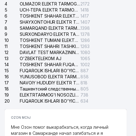
4
OLMAZOR ELEKTR TARMOG'I NOSOZLIKLARI XIZMATI
2172
5
UCH-TEPA ELEKTR TARMOG'I NOSOZLIKLARI XIZMATI
1418
6
TOSHKENT SHAHAR ELEKTR TARMOQLARI KORXONASI AJ
1417
7
SHAYXONTOHUR ELEKTR TARMOG'I NOSOZLIKLARINI TUZATISH XIZMATI
1407
8
SAMARQAND ELEKTR TARMOQLARI AJ
1398
9
SURXONDARYO ELEKTR TARMOQLARI AJ
1378
10
TOSHKENT TUMANI ELEKTR TARMOG'I AVARIYA XIZMATI
1286
11
TOSHKENT SHAHRI TASHKILOT TELEFONLARI HAQIDA MA'LUMOT BYUROSI
1263
12
DAVLAT TEST MARKAZINING ISHONCH TELEFONLARI
1080
13
O'ZBEKTELEKOM AJ
1065
14
TOSHKENT SHAHAR FUQAROLIK ISHLARI BO'YICHA SUDI
1002
15
FUQAROLIK ISHLARI BO'YICHA YAKKASAROY TUMANLARARO SUDI
887
16
YUNUSOBOD ELEKTR TARMOG'I NOSOZLIKLARI XIZMATI
858
17
NAVOIY HUDUDIY ELEKTR TARMOQLARI KORXONASI AJ
818
18
Ташкентский следственный изолятор
805
19
ELEKTRTARMOG'I NOSOZLIKLARINI TO'ZATISH SERGELI XIZMATI
738
20
FUQAROLIK ISHLARI BO'YICHA UCH-TEPA TUMANI SUDI
634
OZON MChJ
Мне Озон помог выкарабкаться, когда личный
магазин в Самарканде начал загибаться и я