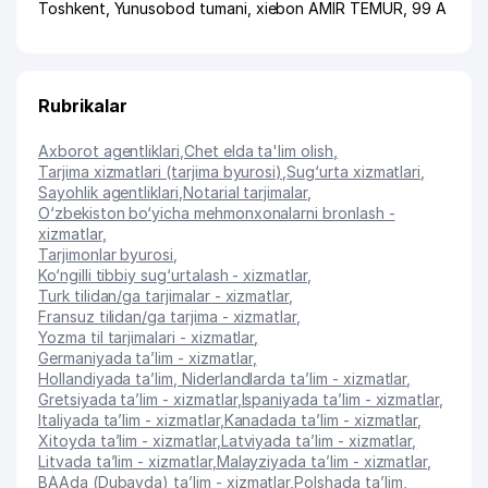
Toshkent
,
Yunusobod tumani
,
xiеbon AMIR TEMUR
, 99 A
Rubrikalar
Axborot agentliklari
,
Chet elda ta'lim olish
,
Tarjima xizmatlari (tarjima byurosi)
,
Sug‘urta xizmatlari
,
Sayohlik agentliklari
,
Notarial tarjimalar
,
O‘zbekiston bo‘yicha mehmonxonalarni bronlash -
xizmatlar
,
Tarjimonlar byurosi
,
Ko‘ngilli tibbiy sug‘urtalash - xizmatlar
,
Turk tilidan/ga tarjimalar - xizmatlar
,
Fransuz tilidan/ga tarjima - xizmatlar
,
Yozma til tarjimalari - xizmatlar
,
Germaniyada ta’lim - xizmatlar
,
Hollandiyada ta’lim, Niderlandlarda ta’lim - xizmatlar
,
Gretsiyada ta’lim - xizmatlar
,
Ispaniyada ta’lim - xizmatlar
,
Italiyada ta’lim - xizmatlar
,
Kanadada ta’lim - xizmatlar
,
Xitoyda ta’lim - xizmatlar
,
Latviyada ta’lim - xizmatlar
,
Litvada ta’lim - xizmatlar
,
Malayziyada ta’lim - xizmatlar
,
BAAda (Dubayda) ta’lim - xizmatlar
,
Polshada ta’lim
,