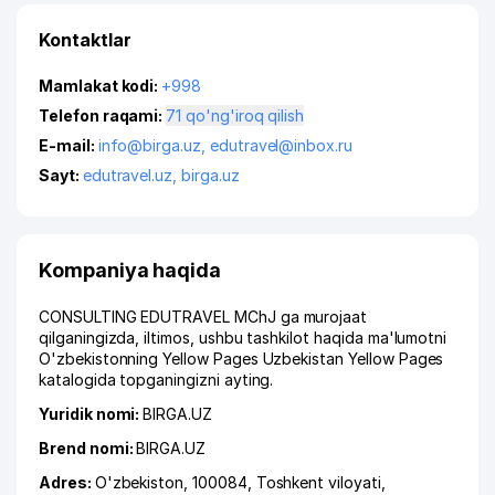
Kontaktlar
Mamlakat kodi:
+998
Telefon raqami:
71 qo'ng'iroq qilish
E-mail:
info@birga.uz
,
edutravel@inbox.ru
Sayt:
edutravel.uz
,
birga.uz
Kompaniya haqida
CONSULTING EDUTRAVEL MChJ ga murojaat
qilganingizda, iltimos, ushbu tashkilot haqida ma'lumotni
O'zbekistonning Yellow Pages Uzbekistan Yellow Pages
katalogida topganingizni ayting.
Yuridik nomi:
BIRGA.UZ
Brend nomi:
BIRGA.UZ
Adres:
O'zbekiston, 100084,
Toshkent viloyati
,