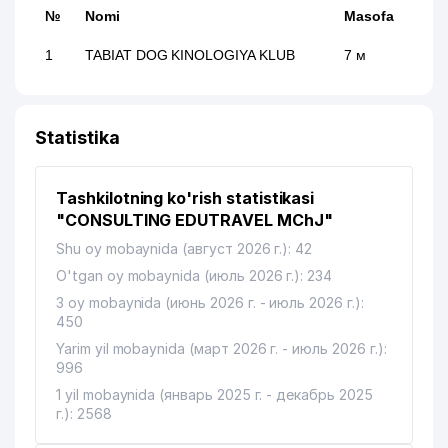
№
Nomi
Masofa
1
TABIAT DOG KINOLOGIYA KLUB
7 м
Statistika
Tashkilotning ko'rish statistikasi
"CONSULTING EDUTRAVEL MChJ"
Shu oy mobaynida (август 2026 г.): 42
O'tgan oy mobaynida (июль 2026 г.): 234
3 oy mobaynida (июнь 2026 г. - июль 2026 г.):
450
Yarim yil mobaynida (март 2026 г. - июль 2026 г.):
996
1 yil mobaynida (январь 2025 г. - декабрь 2025
г.): 2568