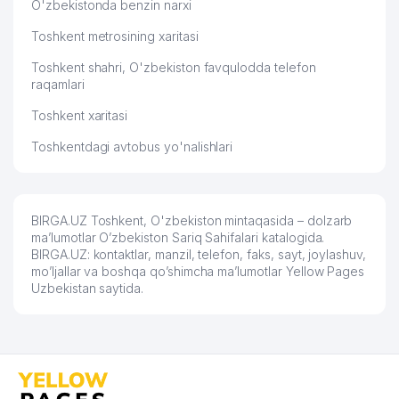
O'zbekistonda benzin narxi
Toshkent metrosining xaritasi
Toshkent shahri, O'zbekiston favqulodda telefon
raqamlari
Toshkent xaritasi
Toshkentdagi avtobus yo'nalishlari
BIRGA.UZ Toshkent, O'zbekiston mintaqasida – dolzarb
ma’lumotlar O’zbekiston Sariq Sahifalari katalogida.
BIRGA.UZ: kontaktlar, manzil, telefon, faks, sayt, joylashuv,
mo’ljallar va boshqa qo’shimcha ma’lumotlar Yellow Pages
Uzbekistan saytida.