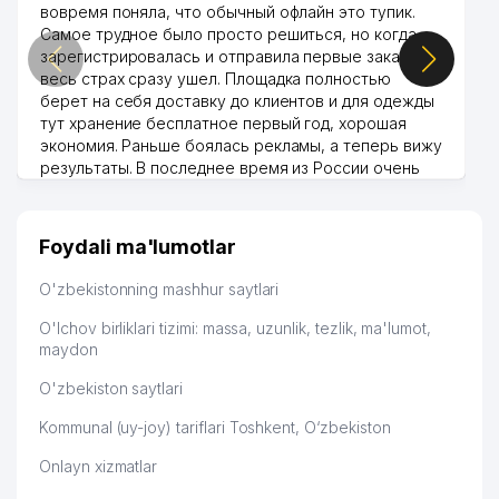
вовремя поняла, что обычный офлайн это тупик.
Самое трудное было просто решиться, но когда
зарегистрировалась и отправила первые заказы,
весь страх сразу ушел. Площадка полностью
берет на себя доставку до клиентов и для одежды
тут хранение бесплатное первый год, хорошая
экономия. Раньше боялась рекламы, а теперь вижу
результаты. В последнее время из России очень
много заказывают, а вначале только по
Узбекистану брали, но вяло. Удалось раскрутиться,
дальше развиваюсь потихоньку😊
Foydali ma'lumotlar
Hamida 03.08.2026 12:45:39
O'zbekistonning mashhur saytlari
O'lchov birliklari tizimi: massa, uzunlik, tezlik, ma'lumot,
maydon
O'zbekiston saytlari
Kommunal (uy-joy) tariflari Toshkent, O‘zbekiston
Onlayn xizmatlar