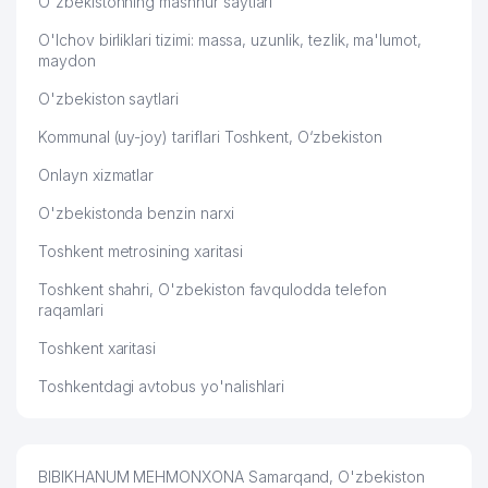
O'zbekistonning mashhur saytlari
O'lchov birliklari tizimi: massa, uzunlik, tezlik, ma'lumot,
maydon
O'zbekiston saytlari
Kommunal (uy-joy) tariflari Toshkent, O‘zbekiston
Onlayn xizmatlar
O'zbekistonda benzin narxi
Toshkent metrosining xaritasi
Toshkent shahri, O'zbekiston favqulodda telefon
raqamlari
Toshkent xaritasi
Toshkentdagi avtobus yo'nalishlari
BIBIKHANUM MEHMONXONA Samarqand, O'zbekiston