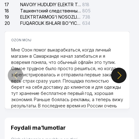
17
NAVOIY HUDUDIY ELEKTR TARMOQLARI KORXONASI AJ
818
18
Ташкентский следственный изолятор
805
19
ELEKTRTARMOG'I NOSOZLIKLARINI TO'ZATISH SERGELI XIZMATI
738
20
FUQAROLIK ISHLARI BO'YICHA UCH-TEPA TUMANI SUDI
634
OZON MChJ
Мне Озон помог выкарабкаться, когда личный
магазин в Самарканде начал загибаться и я
вовремя поняла, что обычный офлайн это тупик.
Самое трудное было просто решиться, но когда
зарегистрировалась и отправила первые заказы,
весь страх сразу ушел. Площадка полностью
берет на себя доставку до клиентов и для одежды
тут хранение бесплатное первый год, хорошая
экономия. Раньше боялась рекламы, а теперь вижу
результаты. В последнее время из России очень
много заказывают, а вначале только по
Узбекистану брали, но вяло. Удалось раскрутиться,
дальше развиваюсь потихоньку😊
Foydali ma'lumotlar
Hamida 03.08.2026 12:45:39