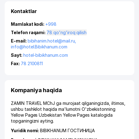
Kontaktlar
Mamlakat kodi:
+998
Telefon raqami:
78 qo'ng'iroq qilish
E-mail:
bibihanim.hotel@mail.ru
,
info@hotel.Bibikhanum.com
Sayt:
hotel-bibikhanum.com
Fax:
78 2100811
Kompaniya haqida
ZAMIN TRAVEL MChJ ga murojaat qilganingizda, iltimos,
ushbu tashkilot haqida ma'lumotni O'zbekistonning
Yellow Pages Uzbekistan Yellow Pages katalogida
topganingizni ayting.
Yuridik nomi:
BIBIKHANUM ГОСТИНИЦА