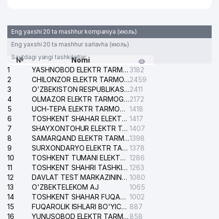
Eng yaxshi 20 ta mashhur kompaniya (июль)
Eng yaxshi 20 ta mashhur sarlavha (июль)
Saytdagi yangi tashkilotlar
№
Nomi
1
YASHNOBOD ELEKTR TARMOG'I NOSOZLIKLARI XIZMATI
3182
2
CHILONZOR ELEKTR TARMOG'I NOSOZLIK XIZMATI
2459
3
O'ZBEKISTON RESPUBLIKASI BOSH PROKURATURASI ISHONCH TELEFONI
2411
4
OLMAZOR ELEKTR TARMOG'I NOSOZLIKLARI XIZMATI
2172
5
UCH-TEPA ELEKTR TARMOG'I NOSOZLIKLARI XIZMATI
1418
6
TOSHKENT SHAHAR ELEKTR TARMOQLARI KORXONASI AJ
1417
7
SHAYXONTOHUR ELEKTR TARMOG'I NOSOZLIKLARINI TUZATISH XIZMATI
1407
8
SAMARQAND ELEKTR TARMOQLARI AJ
1398
9
SURXONDARYO ELEKTR TARMOQLARI AJ
1378
10
TOSHKENT TUMANI ELEKTR TARMOG'I AVARIYA XIZMATI
1286
11
TOSHKENT SHAHRI TASHKILOT TELEFONLARI HAQIDA MA'LUMOT BYUROSI
1263
12
DAVLAT TEST MARKAZINING ISHONCH TELEFONLARI
1080
13
O'ZBEKTELEKOM AJ
1065
14
TOSHKENT SHAHAR FUQAROLIK ISHLARI BO'YICHA SUDI
1002
15
FUQAROLIK ISHLARI BO'YICHA YAKKASAROY TUMANLARARO SUDI
887
16
YUNUSOBOD ELEKTR TARMOG'I NOSOZLIKLARI XIZMATI
858