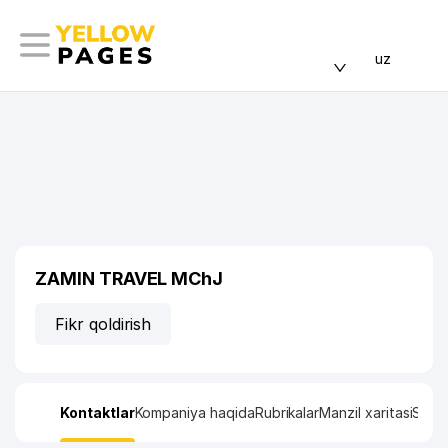
uz
ZAMIN TRAVEL MChJ
Fikr qoldirish
Kontaktlar
Kompaniya haqida
Rubrikalar
Manzil xaritasi
Stati