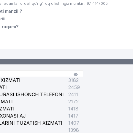
qamlar orqali qo’ng’iroq qilishingiz mumkin: 97 4147005
i manzili?
li -
 raqami?
XIZMATI
3182
ATI
2459
URASI ISHONCH TELEFONI
2411
ZMATI
2172
IZMATI
1418
XONASI AJ
1417
ARINI TUZATISH XIZMATI
1407
1398