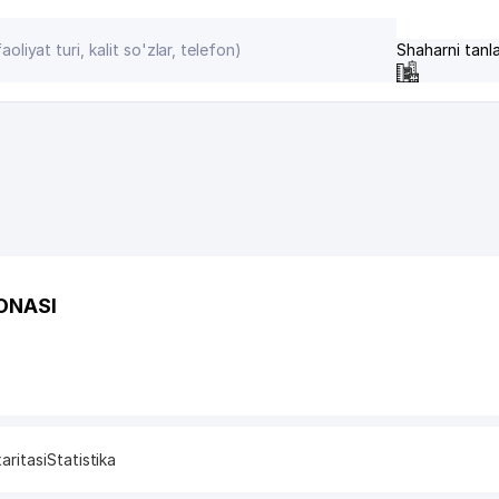
Shaharni tanl
ONASI
aritasi
Statistika