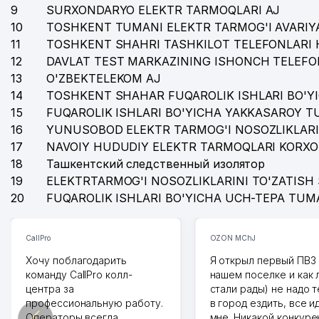
9
SURXONDARYO ELEKTR TARMOQLARI AJ
10
TOSHKENT TUMANI ELEKTR TARMOG'I AVARIYA
11
TOSHKENT SHAHRI TASHKILOT TELEFONLARI 
12
DAVLAT TEST MARKAZINING ISHONCH TELEFO
13
O'ZBEKTELEKOM AJ
14
TOSHKENT SHAHAR FUQAROLIK ISHLARI BO'Y
15
FUQAROLIK ISHLARI BO'YICHA YAKKASAROY 
16
YUNUSOBOD ELEKTR TARMOG'I NOSOZLIKLARI
17
NAVOIY HUDUDIY ELEKTR TARMOQLARI KORXO
18
Ташкентский следственный изолятор
19
ELEKTRTARMOG'I NOSOZLIKLARINI TO'ZATISH 
20
FUQAROLIK ISHLARI BO'YICHA UCH-TEPA TUM
CallPro
OZON MChJ
Хочу поблагодарить
Я открыл первый ПВЗ 
команду CallPro колл-
нашем поселке и как
центра за
стали рады) не надо 
профессиональную работу.
в город ездить, все и
Операторы всегда
мне. Никакой конкуре