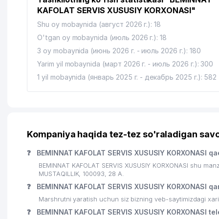
KAFOLAT SERVIS XUSUSIY KORXONASI"
Shu oy mobaynida (август 2026 г.): 18
O'tgan oy mobaynida (июль 2026 г.): 18
3 oy mobaynida (июнь 2026 г. - июль 2026 г.): 180
Yarim yil mobaynida (март 2026 г. - июль 2026 г.): 300
1 yil mobaynida (январь 2025 г. - декабрь 2025 г.): 582
Kompaniya haqida tez-tez so'raladigan savo
❓
BEMINNAT KAFOLAT SERVIS XUSUSIY KORXONASI qae
BEMINNAT KAFOLAT SERVIS XUSUSIY KORXONASI shu manzild
MUSTAQILLIK, 100093, 28 A.
❓
BEMINNAT KAFOLAT SERVIS XUSUSIY KORXONASI qan
Marshrutni yaratish uchun siz bizning veb-saytimizdagi xa
❓
BEMINNAT KAFOLAT SERVIS XUSUSIY KORXONASI tele