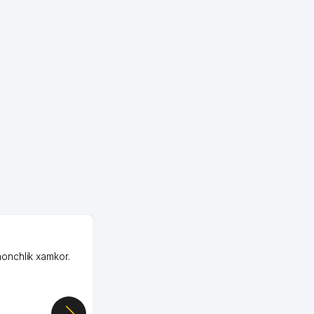
OZON MChJ
honchlik xamkor.
Зашел на Озон в
Узбекистане почти
случайно, когда коллега
показал свой кабинет и
цифры, так что я буквально