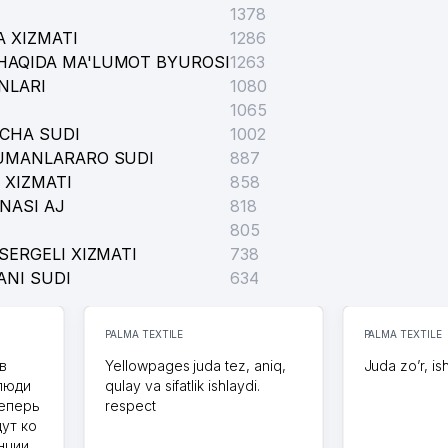
1378
 XIZMATI
1286
HAQIDA MA'LUMOT BYUROSI
1263
NLARI
1080
1065
ICHA SUDI
1002
TUMANLARARO SUDI
887
 XIZMATI
858
NASI AJ
818
805
SERGELI XIZMATI
738
ANI SUDI
634
PALMA TEXTILE
PALMA TEXTILE
в
Yellowpages juda tez, aniq,
Juda zo’r, is
 люди
qulay va sifatlik ishlaydi.
теперь
respect
дут ко
нции.