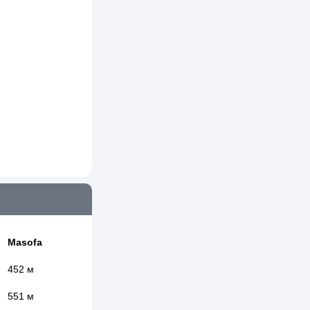
Masofa
452 м
551 м