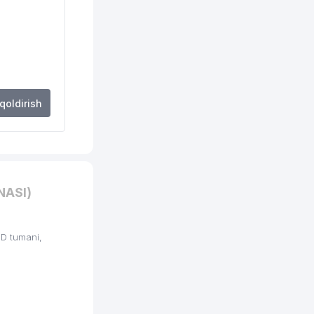
 qoldirish
NASI)
D tumani,