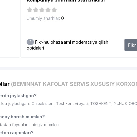
Umumiy sharhlar:
0
?
Fikr-mulohazalarni moderatsiya qilish
Fikr
qoidalari
llar
(BEMINNAT KAFOLAT SERVIS XUSUSIY KORXO
rda joylashgan?
a joylashgan: O'zbekiston, Toshkent viloyati, TOSHKENT, YUNUS-OBO
day borish mumkin?
ritadan foydalanishingiz mumkin
fon raqamlari?