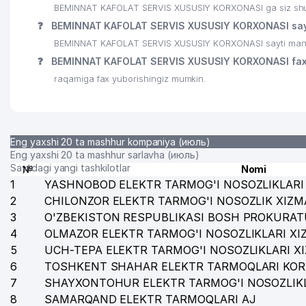
BEMINNAT KAFOLAT SERVIS XUSUSIY KORXONASI ga siz shu ra
❓
BEMINNAT KAFOLAT SERVIS XUSUSIY KORXONASI sayt
BEMINNAT KAFOLAT SERVIS XUSUSIY KORXONASI sayti manzi
❓
BEMINNAT KAFOLAT SERVIS XUSUSIY KORXONASI fax
raqamiga fax yuborishingiz mumkin.
Eng yaxshi 20 ta mashhur kompaniya (июль)
Eng yaxshi 20 ta mashhur sarlavha (июль)
Saytdagi yangi tashkilotlar
№
Nomi
1
YASHNOBOD ELEKTR TARMOG'I NOSOZLIKLARI 
2
CHILONZOR ELEKTR TARMOG'I NOSOZLIK XIZM
3
O'ZBEKISTON RESPUBLIKASI BOSH PROKURAT
4
OLMAZOR ELEKTR TARMOG'I NOSOZLIKLARI XI
5
UCH-TEPA ELEKTR TARMOG'I NOSOZLIKLARI X
6
TOSHKENT SHAHAR ELEKTR TARMOQLARI KOR
7
SHAYXONTOHUR ELEKTR TARMOG'I NOSOZLIKL
8
SAMARQAND ELEKTR TARMOQLARI AJ