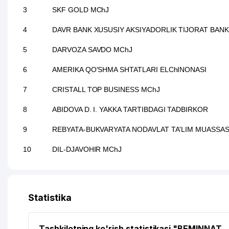
3
SKF GOLD MChJ
4
DAVR BANK XUSUSIY AKSIYADORLIK TIJORAT BANK
5
DARVOZA SAVDO MChJ
6
AMERIKA QO'SHMA SHTATLARI ELChINONASI
7
CRISTALL TOP BUSINESS MChJ
8
ABIDOVA D. I. YAKKA TARTIBDAGI TADBIRKOR
9
REBYATA-BUKVARYATA NODAVLAT TA'LIM MUASSAS
10
DIL-DJAVOHIR MChJ
Statistika
Tashkilotning ko'rish statistikasi "BEMINNAT