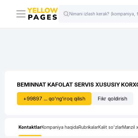
BEMINNAT KAFOLAT SERVIS XUSUSIY KORX
+99897 ... qo'ng'iroq qilish
Fikr qoldirish
Kontaktlar
Kompaniya haqida
Rubrikalar
Kalit so'zlar
Manzil x