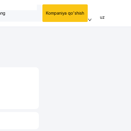
ang
Kompaniya qo'shish
uz