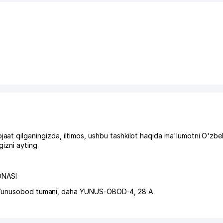
ilganingizda, iltimos, ushbu tashkilot haqida ma'lumotni O'zbe
izni ayting.
ONASI
Yunusobod tumani
,
daha YUNUS-OBOD-4
, 28 A