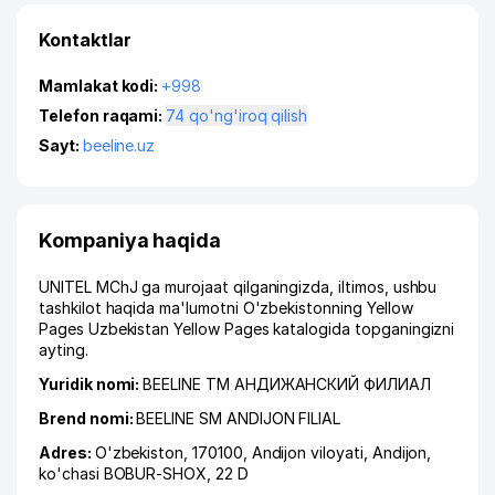
Kontaktlar
Mamlakat kodi:
+998
Telefon raqami:
74 qo'ng'iroq qilish
Sayt:
beeline.uz
Kompaniya haqida
UNITEL MChJ ga murojaat qilganingizda, iltimos, ushbu
tashkilot haqida ma'lumotni O'zbekistonning Yellow
Pages Uzbekistan Yellow Pages katalogida topganingizni
ayting.
Yuridik nomi:
BEELINE ТМ АНДИЖАНСКИЙ ФИЛИАЛ
Brend nomi:
BEELINE SM ANDIJON FILIAL
Adres:
O'zbekiston, 170100,
Andijon viloyati
,
Andijon
,
ko'chasi BOBUR-SHOX
, 22 D