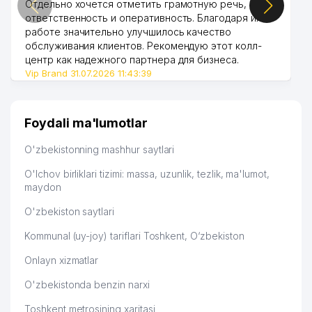
Отдельно хочется отметить грамотную речь,
ответственность и оперативность. Благодаря их
работе значительно улучшилось качество
обслуживания клиентов. Рекомендую этот колл-
центр как надежного партнера для бизнеса.
Vip Brand 31.07.2026 11:43:39
Foydali ma'lumotlar
O'zbekistonning mashhur saytlari
O'lchov birliklari tizimi: massa, uzunlik, tezlik, ma'lumot,
maydon
O'zbekiston saytlari
Kommunal (uy-joy) tariflari Toshkent, O‘zbekiston
Onlayn xizmatlar
O'zbekistonda benzin narxi
Toshkent metrosining xaritasi