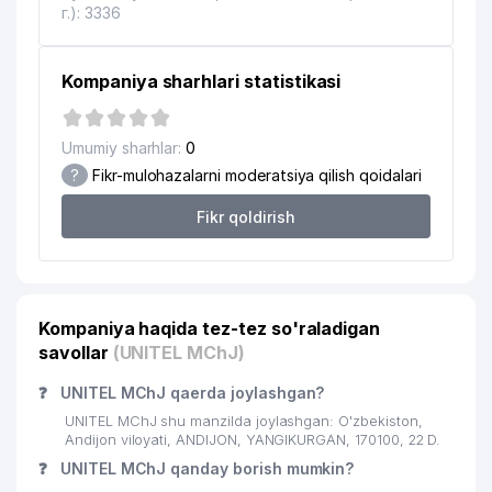
г.): 3336
Kompaniya sharhlari statistikasi
Umumiy sharhlar:
0
?
Fikr-mulohazalarni moderatsiya qilish qoidalari
Fikr qoldirish
Kompaniya haqida tez-tez so'raladigan
savollar
(UNITEL MChJ)
❓
UNITEL MChJ qaerda joylashgan?
UNITEL MChJ shu manzilda joylashgan: O'zbekiston,
Andijon viloyati, ANDIJON, YANGIKURGAN, 170100, 22 D.
❓
UNITEL MChJ qanday borish mumkin?