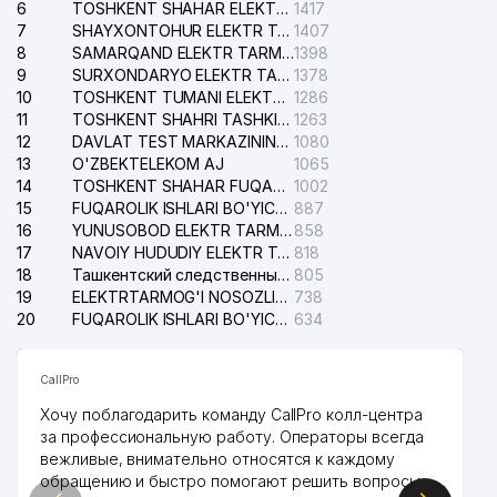
6
TOSHKENT SHAHAR ELEKTR TARMOQLARI KORXONASI AJ
1417
7
SHAYXONTOHUR ELEKTR TARMOG'I NOSOZLIKLARINI TUZATISH XIZMATI
1407
8
SAMARQAND ELEKTR TARMOQLARI AJ
1398
9
SURXONDARYO ELEKTR TARMOQLARI AJ
1378
10
TOSHKENT TUMANI ELEKTR TARMOG'I AVARIYA XIZMATI
1286
11
TOSHKENT SHAHRI TASHKILOT TELEFONLARI HAQIDA MA'LUMOT BYUROSI
1263
12
DAVLAT TEST MARKAZINING ISHONCH TELEFONLARI
1080
13
O'ZBEKTELEKOM AJ
1065
14
TOSHKENT SHAHAR FUQAROLIK ISHLARI BO'YICHA SUDI
1002
15
FUQAROLIK ISHLARI BO'YICHA YAKKASAROY TUMANLARARO SUDI
887
16
YUNUSOBOD ELEKTR TARMOG'I NOSOZLIKLARI XIZMATI
858
17
NAVOIY HUDUDIY ELEKTR TARMOQLARI KORXONASI AJ
818
18
Ташкентский следственный изолятор
805
19
ELEKTRTARMOG'I NOSOZLIKLARINI TO'ZATISH SERGELI XIZMATI
738
20
FUQAROLIK ISHLARI BO'YICHA UCH-TEPA TUMANI SUDI
634
CallPro
Хочу поблагодарить команду CallPro колл-центра
за профессиональную работу. Операторы всегда
вежливые, внимательно относятся к каждому
обращению и быстро помогают решить вопросы.