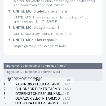
Marshrutni yaratish uchun siz bizning veb-saytimizdagi
xaritadan foydalanishingiz mumkin
❓
UNITEL MChJ telefon raqamlari?
UNITEL MChJ ga siz shu raqamlar orqali qo’ng’iroq
qilishingiz mumkin: 74 2281217
❓
UNITEL MChJ sayti manzili?
UNITEL MChJ sayti manzili - beeline.uz
❓
UNITEL MChJ fax raqami?
raqamiga fax yuborishingiz mumkin.
Eng yaxshi 20 ta mashhur kompaniya (июль)
Eng yaxshi 20 ta mashhur sarlavha (июль)
Saytdagi yangi tashkilotlar
№
Nomi
1
YASHNOBOD ELEKTR TARMOG'I NOSOZLIKLARI XIZMATI
3182
2
CHILONZOR ELEKTR TARMOG'I NOSOZLIK XIZMATI
2459
3
O'ZBEKISTON RESPUBLIKASI BOSH PROKURATURASI ISHONCH TELEFONI
2411
4
OLMAZOR ELEKTR TARMOG'I NOSOZLIKLARI XIZMATI
2172
5
UCH-TEPA ELEKTR TARMOG'I NOSOZLIKLARI XIZMATI
1418