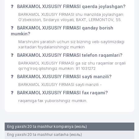
❓
BARKAMOL XUSUSIY FIRMASI qaerda joylashgan?
BARKAMOL XUSUSIY FIRMASI shu manzilda joylashgan:
O'zbekiston, Sirdaryo viloyati, BAXT, LERMONTOV, 55.
❓
BARKAMOL XUSUSIY FIRMASI qanday borish
mumkin?
Marshrutni yaratish uchun siz bizning veb-saytimizdagi
xaritadan foydalanishingiz mumkin
❓
BARKAMOL XUSUSIY FIRMASI telefon raqamlari?
BARKAMOL XUSUSIY FIRMASI ga siz shu raqamlar orqali
qo’ng’iroq qilishingiz mumkin: 91 1031272
❓
BARKAMOL XUSUSIY FIRMASI sayti manzili?
BARKAMOL XUSUSIY FIRMASI sayti manzili -
❓
BARKAMOL XUSUSIY FIRMASI fax raqami?
raqamiga fax yuborishingiz mumkin.
Eng yaxshi 20 ta mashhur kompaniya (июль)
Eng yaxshi 20 ta mashhur sarlavha (июль)