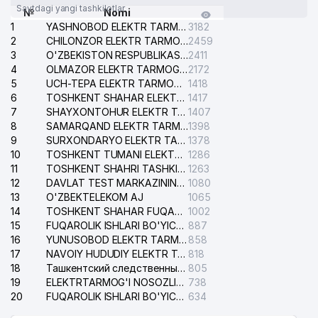
Saytdagi yangi tashkilotlar
№
Nomi
1
YASHNOBOD ELEKTR TARMOG'I NOSOZLIKLARI XIZMATI
3182
2
CHILONZOR ELEKTR TARMOG'I NOSOZLIK XIZMATI
2459
3
O'ZBEKISTON RESPUBLIKASI BOSH PROKURATURASI ISHONCH TELEFONI
2411
4
OLMAZOR ELEKTR TARMOG'I NOSOZLIKLARI XIZMATI
2172
5
UCH-TEPA ELEKTR TARMOG'I NOSOZLIKLARI XIZMATI
1418
6
TOSHKENT SHAHAR ELEKTR TARMOQLARI KORXONASI AJ
1417
7
SHAYXONTOHUR ELEKTR TARMOG'I NOSOZLIKLARINI TUZATISH XIZMATI
1407
8
SAMARQAND ELEKTR TARMOQLARI AJ
1398
9
SURXONDARYO ELEKTR TARMOQLARI AJ
1378
10
TOSHKENT TUMANI ELEKTR TARMOG'I AVARIYA XIZMATI
1286
11
TOSHKENT SHAHRI TASHKILOT TELEFONLARI HAQIDA MA'LUMOT BYUROSI
1263
12
DAVLAT TEST MARKAZINING ISHONCH TELEFONLARI
1080
13
O'ZBEKTELEKOM AJ
1065
14
TOSHKENT SHAHAR FUQAROLIK ISHLARI BO'YICHA SUDI
1002
15
FUQAROLIK ISHLARI BO'YICHA YAKKASAROY TUMANLARARO SUDI
887
16
YUNUSOBOD ELEKTR TARMOG'I NOSOZLIKLARI XIZMATI
858
17
NAVOIY HUDUDIY ELEKTR TARMOQLARI KORXONASI AJ
818
18
Ташкентский следственный изолятор
805
19
ELEKTRTARMOG'I NOSOZLIKLARINI TO'ZATISH SERGELI XIZMATI
738
20
FUQAROLIK ISHLARI BO'YICHA UCH-TEPA TUMANI SUDI
634