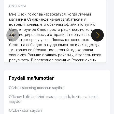
OZON MChJ
Мне Озон помог выкарабкаться, когда личный
магазин в Самарканде начал загибаться и я
вовремя поняла, что обычный офлайн это тупик.
Самое трудное было просто решиться, но когда
зарегистрировалась и отправила первые заказы,
весь страх сразу ушел. Площадка полностью
берет на себя доставку до клиентов и для одежды
тут хранение бесплатное первый год, хорошая
экономия. Раньше боялась рекламы, а теперь вижу
результаты. В последнее время из России очень
много заказывают, а вначале только по
Узбекистану брали, но вяло. Удалось раскрутиться,
дальше развиваюсь потихоньку😊
Foydali ma'lumotlar
Hamida 03.08.2026 12:45:39
O'zbekistonning mashhur saytlari
O'lchov birliklari tizimi: massa, uzunlik, tezlik, ma'lumot,
maydon
O'zbekiston saytlari