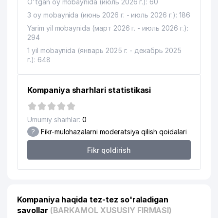
O'tgan oy mobaynida (июль 2026 г.): 60
3 oy mobaynida (июнь 2026 г. - июль 2026 г.): 186
Yarim yil mobaynida (март 2026 г. - июль 2026 г.):
294
1 yil mobaynida (январь 2025 г. - декабрь 2025
г.): 648
Kompaniya sharhlari statistikasi
Umumiy sharhlar:
0
?
Fikr-mulohazalarni moderatsiya qilish qoidalari
Fikr qoldirish
Kompaniya haqida tez-tez so'raladigan
savollar
(BARKAMOL XUSUSIY FIRMASI)