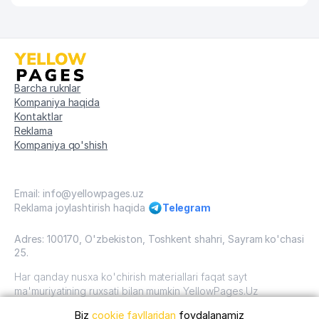
Barcha ruknlar
Kompaniya haqida
Kontaktlar
Reklama
Kompaniya qo'shish
Email: info@yellowpages.uz
Reklama joylashtirish haqida
Telegram
Adres: 100170, O'zbekiston, Toshkent shahri, Sayram ko'chasi
25.
Har qanday nusxa ko'chirish materiallari faqat sayt
ma'muriyatining ruxsati bilan mumkin YellowPages.Uz
Biz
cookie fayllaridan
foydalanamiz
O'zbekiston, 2009 - 2026 / O'zbekiston "sariq