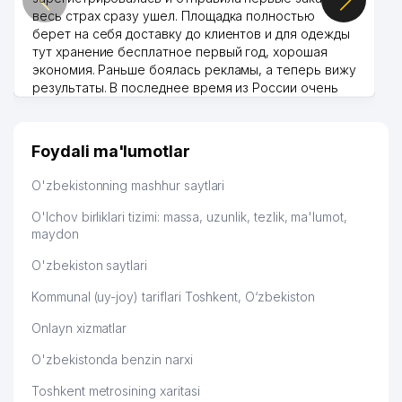
весь страх сразу ушел. Площадка полностью
берет на себя доставку до клиентов и для одежды
тут хранение бесплатное первый год, хорошая
экономия. Раньше боялась рекламы, а теперь вижу
результаты. В последнее время из России очень
много заказывают, а вначале только по
Узбекистану брали, но вяло. Удалось раскрутиться,
дальше развиваюсь потихоньку😊
Foydali ma'lumotlar
Hamida 03.08.2026 12:45:39
O'zbekistonning mashhur saytlari
O'lchov birliklari tizimi: massa, uzunlik, tezlik, ma'lumot,
maydon
O'zbekiston saytlari
Kommunal (uy-joy) tariflari Toshkent, O‘zbekiston
Onlayn xizmatlar
O'zbekistonda benzin narxi
Toshkent metrosining xaritasi