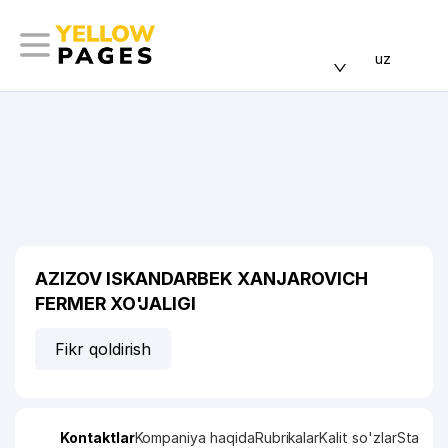
uz
AZIZOV ISKANDARBEK XANJAROVICH
FERMER XO'JALIGI
Fikr qoldirish
Kontaktlar
Kompaniya haqida
Rubrikalar
Kalit so'zlar
Statisti