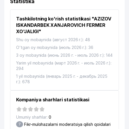
Statistika
Tashkilotning ko'rish statistikasi "AZIZOV
ISKANDARBEK XANJAROVICH FERMER
XO'JALIGI"
Shu oy mobaynida (август 2026 г.): 48
O'tgan oy mobaynida (июль 2026 г.): 36
3 oy mobaynida (июнь 2026 г. - июль 2026 г.): 144
Yarim yil mobaynida (март 2026 г. - июль 2026 г.):
294
1 yil mobaynida (январь 2025 г. - декабрь 2025
г.): 678
Kompaniya sharhlari statistikasi
Umumiy sharhlar:
0
?
Fikr-mulohazalarni moderatsiya qilish qoidalari