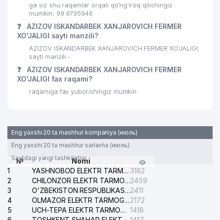
ga siz shu raqamlar orqali qo’ng’iroq qilishingiz
mumkin: 99 9795946
❓
AZIZOV ISKANDARBEK XANJAROVICH FERMER
XO'JALIGI sayti manzili?
AZIZOV ISKANDARBEK XANJAROVICH FERMER XO'JALIGI
sayti manzili -
❓
AZIZOV ISKANDARBEK XANJAROVICH FERMER
XO'JALIGI fax raqami?
raqamiga fax yuborishingiz mumkin.
Eng yaxshi 20 ta mashhur kompaniya (июль)
Eng yaxshi 20 ta mashhur sarlavha (июль)
Saytdagi yangi tashkilotlar
№
Nomi
1
YASHNOBOD ELEKTR TARMOG'I NOSOZLIKLARI XIZMATI
3182
2
CHILONZOR ELEKTR TARMOG'I NOSOZLIK XIZMATI
2459
3
O'ZBEKISTON RESPUBLIKASI BOSH PROKURATURASI ISHONCH TELEFONI
2411
4
OLMAZOR ELEKTR TARMOG'I NOSOZLIKLARI XIZMATI
2172
5
UCH-TEPA ELEKTR TARMOG'I NOSOZLIKLARI XIZMATI
1418
6
TOSHKENT SHAHAR ELEKTR TARMOQLARI KORXONASI AJ
1417