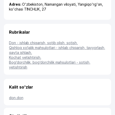
Adres:
O'zbekiston,
Namangan viloyati
,
Yangiqo'rg'on
,
ko'chasi TINCHLIK
, 27
Rubrikalar
Don - ishlab chiqarish, sotib olish, sotish
,
Qishloq xo‘jalik mahsulotlari - ishlab chiqarish, tayyorlash,
qayta ishlash
,
Kochat yetishtirish
,
Bog‘dorchilik, bog‘dorchilik mahsulotlari - sotish,
yetishtirish
Kalit so'zlar
don
,
don