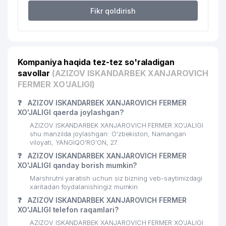
Fikr qoldirish
Kompaniya haqida tez-tez so'raladigan
savollar
(AZIZOV ISKANDARBEK XANJAROVICH
FERMER XO'JALIGI)
❓
AZIZOV ISKANDARBEK XANJAROVICH FERMER
XO'JALIGI qaerda joylashgan?
AZIZOV ISKANDARBEK XANJAROVICH FERMER XO'JALIGI
shu manzilda joylashgan: O'zbekiston, Namangan
viloyati, YANGIQO'RG'ON, 27.
❓
AZIZOV ISKANDARBEK XANJAROVICH FERMER
XO'JALIGI qanday borish mumkin?
Marshrutni yaratish uchun siz bizning veb-saytimizdagi
xaritadan foydalanishingiz mumkin
❓
AZIZOV ISKANDARBEK XANJAROVICH FERMER
XO'JALIGI telefon raqamlari?
AZIZOV ISKANDARBEK XANJAROVICH FERMER XO'JALIGI