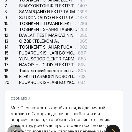
7
SHAYXONTOHUR ELEKTR TARMOG'I NOSOZLIKLARINI TUZATISH XIZMATI
1407
8
SAMARQAND ELEKTR TARMOQLARI AJ
1398
9
SURXONDARYO ELEKTR TARMOQLARI AJ
1378
10
TOSHKENT TUMANI ELEKTR TARMOG'I AVARIYA XIZMATI
1286
11
TOSHKENT SHAHRI TASHKILOT TELEFONLARI HAQIDA MA'LUMOT BYUROSI
1263
12
DAVLAT TEST MARKAZINING ISHONCH TELEFONLARI
1080
13
O'ZBEKTELEKOM AJ
1065
14
TOSHKENT SHAHAR FUQAROLIK ISHLARI BO'YICHA SUDI
1002
15
FUQAROLIK ISHLARI BO'YICHA YAKKASAROY TUMANLARARO SUDI
887
16
YUNUSOBOD ELEKTR TARMOG'I NOSOZLIKLARI XIZMATI
858
17
NAVOIY HUDUDIY ELEKTR TARMOQLARI KORXONASI AJ
818
18
Ташкентский следственный изолятор
805
19
ELEKTRTARMOG'I NOSOZLIKLARINI TO'ZATISH SERGELI XIZMATI
738
20
FUQAROLIK ISHLARI BO'YICHA UCH-TEPA TUMANI SUDI
634
OZON MChJ
Мне Озон помог выкарабкаться, когда личный
магазин в Самарканде начал загибаться и я
вовремя поняла, что обычный офлайн это тупик.
Самое трудное было просто решиться, но когда
зарегистрировалась и отправила первые заказы,