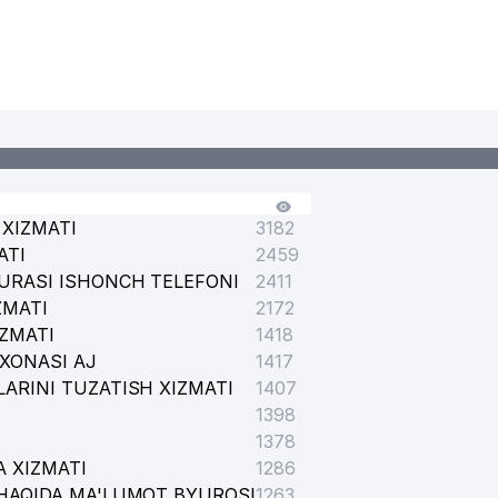
XIZMATI
3182
ATI
2459
URASI ISHONCH TELEFONI
2411
ZMATI
2172
IZMATI
1418
XONASI AJ
1417
ARINI TUZATISH XIZMATI
1407
1398
1378
 XIZMATI
1286
HAQIDA MA'LUMOT BYUROSI
1263