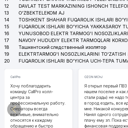
12
DAVLAT TEST MARKAZINING ISHONCH TELEFO
13
O'ZBEKTELEKOM AJ
14
TOSHKENT SHAHAR FUQAROLIK ISHLARI BO'Y
15
FUQAROLIK ISHLARI BO'YICHA YAKKASAROY 
16
YUNUSOBOD ELEKTR TARMOG'I NOSOZLIKLARI
17
NAVOIY HUDUDIY ELEKTR TARMOQLARI KORXO
18
Ташкентский следственный изолятор
19
ELEKTRTARMOG'I NOSOZLIKLARINI TO'ZATISH 
20
FUQAROLIK ISHLARI BO'YICHA UCH-TEPA TUM
CallPro
OZON MChJ
Хочу поблагодарить
Я открыл первый ПВЗ 
команду CallPro колл-
нашем поселке и как
центра за
стали рады) не надо 
профессиональную работу.
в город ездить, все и
Операторы всегда
мне. Никакой конкуре
вежливые, внимательно
Нанял одного сотрудн
относятся к каждому
плачу ему зп. Пока ес
обращению и быстро
финансовая поддержк