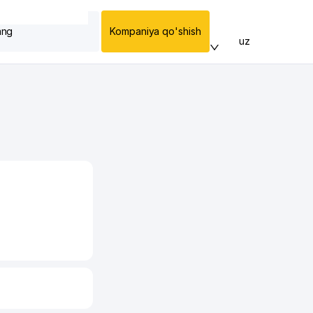
ang
Kompaniya qo'shish
uz