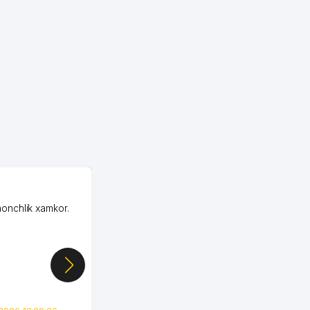
OZON MChJ
honchlik xamkor.
Зашел на Озон в
Узбекистане почти
случайно, когда коллега
показал свой кабинет и
цифры, так что я буквально
сразу загорелся этой
идеей. Регистрация заняла
всего вечер, а договор там