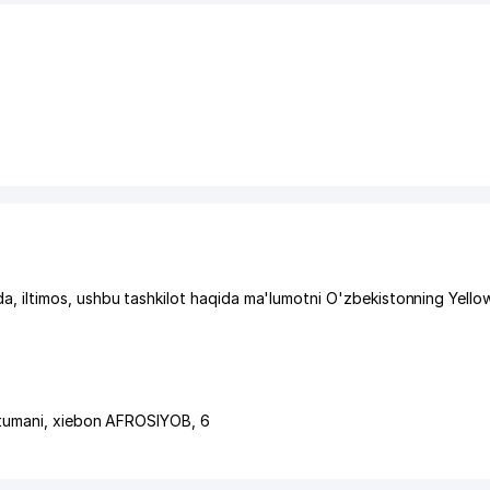
 iltimos, ushbu tashkilot haqida ma'lumotni O'zbekistonning Yello
tumani
,
xiеbon AFROSIYOB
, 6