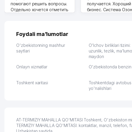
помогают решить вопросы.
получается. Хороший
Отдельно хочется отметить
бизнес. Система Озо
грамотную речь,
сама делает отчеты.
ответственность и
Другой конкурент в 
оперативность. Благодаря
поселке вряд ли откр
их работе значительно
потому что видно на 
Foydali ma'lumotlar
улучшилось качество
Озона для Узбекистан
обслуживания клиентов.
тут у нас уже есть ПВ
O'zbekistonning mashhur
O'lchov birliklari tizimi
Рекомендую этот колл-
saytlari
Выгодное дело и
uzunlik, tezlik, ma'lumo
maydon
центр как надежного
спокойное.
партнера для бизнеса.
Марат 27.07.2026 08:00
Onlayn xizmatlar
O'zbekistonda benzin 
Vip Brand 31.07.2026 11:43:39
Toshkent xaritasi
Toshkentdagi avtobus
yo'nalishlari
AT-TERMIZIY MAHALLA QO'MITASI Toshkent, O'zbekiston minta
TERMIZIY MAHALLA QO'MITASI: kontaktlar, manzil, telefon, fa
Uzbekistan saytida.