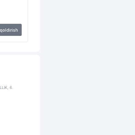
 qoldirish
LIK, 6.