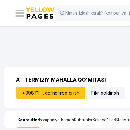
AT-TERMIZIY MAHALLA QO'MITASI
+99871 ... qo'ng'iroq qilish
Fikr qoldirish
Kontaktlar
Kompaniya haqida
Rubrikalar
Kalit so'zlar
Statisti