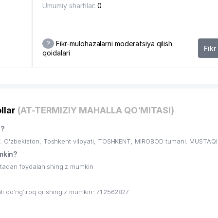
Umumiy sharhlar:
0
?
Fikr-mulohazalarni moderatsiya qilish
Fikr
qoidalari
llar
(AT-TERMIZIY MAHALLA QO'MITASI)
n?
 O'zbekiston, Toshkent viloyati, TOSHKENT, MIROBOD tumani, MUSTAQIL
mkin?
ritadan foydalanishingiz mumkin
qo’ng’iroq qilishingiz mumkin: 71 2562827