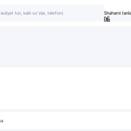
Shaharni tanl
ka