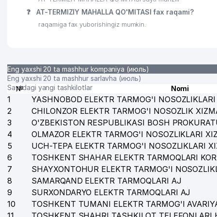
❓
AT-TERMIZIY MAHALLA QO'MITASI fax raqami?
raqamiga fax yuborishingiz mumkin.
Eng yaxshi 20 ta mashhur kompaniya (июль)
Eng yaxshi 20 ta mashhur sarlavha (июль)
Saytdagi yangi tashkilotlar
№
Nomi
1
YASHNOBOD ELEKTR TARMOG'I NOSOZLIKLARI 
2
CHILONZOR ELEKTR TARMOG'I NOSOZLIK XIZM
3
O'ZBEKISTON RESPUBLIKASI BOSH PROKURAT
4
OLMAZOR ELEKTR TARMOG'I NOSOZLIKLARI XI
5
UCH-TEPA ELEKTR TARMOG'I NOSOZLIKLARI X
6
TOSHKENT SHAHAR ELEKTR TARMOQLARI KOR
7
SHAYXONTOHUR ELEKTR TARMOG'I NOSOZLIKL
8
SAMARQAND ELEKTR TARMOQLARI AJ
9
SURXONDARYO ELEKTR TARMOQLARI AJ
10
TOSHKENT TUMANI ELEKTR TARMOG'I AVARIYA
11
TOSHKENT SHAHRI TASHKILOT TELEFONLARI 