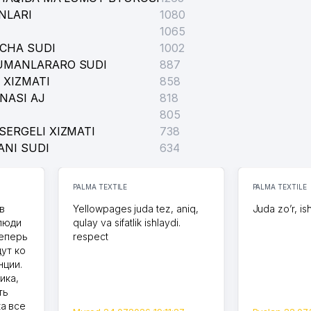
NLARI
1080
1065
ICHA SUDI
1002
TUMANLARARO SUDI
887
 XIZMATI
858
NASI AJ
818
805
SERGELI XIZMATI
738
ANI SUDI
634
PALMA TEXTILE
PALMA TEXTILE
в
Yellowpages juda tez, aniq,
Juda zo’r, is
 люди
qulay va sifatlik ishlaydi.
теперь
respect
дут ко
нции.
ика,
ть
а все