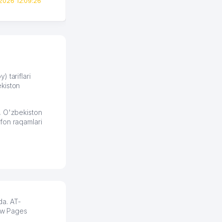
2026 12:09:26
вполне понятный и нет этих
всяких замудреных
юридических
формулировок. Первое
время сильно тупил с
продвижением, но в итоге
разобрался. Озон как раз
получает свои 50 кликов на
) tariflari
kiston
обучение и цена потом
держится ровно около
ставки. Работать на
, O'zbekiston
площадке нравится, здесь
fon raqamlari
рынок сбыта шире и заказы
идут стабильно.
Урад 21.07.2026 08:47:51
da. AT-
low Pages