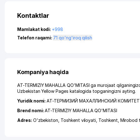
Kontaktlar
Mamlakat kodi:
+998
Telefon raqami:
71 qo'ng'iroq qilish
Kompaniya haqida
AT-TERMIZIY MAHALLA QO'MITASI ga murojaat qilganingizda,
Uzbekistan Yellow Pages katalogida topganingizni ayting.
Yuridik nomi:
АТ-ТЕРМИЗИЙ МАХАЛЛИНСКИЙ КОМИТЕТ
Brend nomi:
AT-TERMIZIY MAHALLA QO'MITASI
Adres:
O'zbekiston,
Toshkent viloyati
,
Toshkent
,
Mirobod 