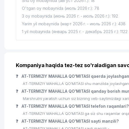
Shu oy mobaynida (август 2026 г.): 18
O'tgan oy mobaynida (июль 2026 г.): 78
3 oy mobaynida (июнь 2026 г. - июль 2026 г.): 192
Yarim yil mobaynida (март 2026 г. - июль 2026 г.): 438
1 yil mobaynida (январь 2025 г. - декабрь 2025 г.): 1122
Kompaniya haqida tez-tez so'raladigan savo
❓
AT-TERMIZIY MAHALLA QO'MITASI qaerda joylashga
AT-TERMIZIY MAHALLA QO'MITASI shu manzilda joylashgan:
❓
AT-TERMIZIY MAHALLA QO'MITASI qanday borish mu
Marshrutni yaratish uchun siz bizning veb-saytimizdagi xa
❓
AT-TERMIZIY MAHALLA QO'MITASI telefon raqamlari?
AT-TERMIZIY MAHALLA QO'MITASI ga siz shu raqamlar orqali 
❓
AT-TERMIZIY MAHALLA QO'MITASI sayti manzili?
AT-TERMIZIY MAHALLA QO'MITASI sayti manzili -