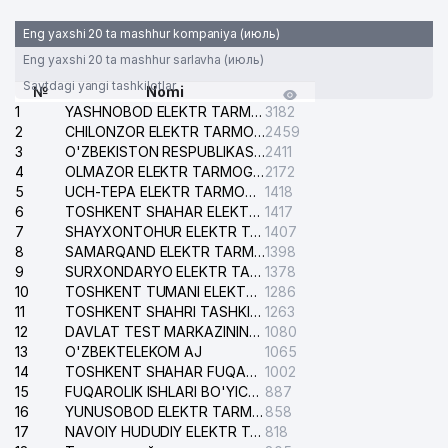
Eng yaxshi 20 ta mashhur kompaniya (июль)
Eng yaxshi 20 ta mashhur sarlavha (июль)
Saytdagi yangi tashkilotlar
№
Nomi
1
YASHNOBOD ELEKTR TARMOG'I NOSOZLIKLARI XIZMATI
3182
2
CHILONZOR ELEKTR TARMOG'I NOSOZLIK XIZMATI
2459
3
O'ZBEKISTON RESPUBLIKASI BOSH PROKURATURASI ISHONCH TELEFONI
2411
4
OLMAZOR ELEKTR TARMOG'I NOSOZLIKLARI XIZMATI
2172
5
UCH-TEPA ELEKTR TARMOG'I NOSOZLIKLARI XIZMATI
1418
6
TOSHKENT SHAHAR ELEKTR TARMOQLARI KORXONASI AJ
1417
7
SHAYXONTOHUR ELEKTR TARMOG'I NOSOZLIKLARINI TUZATISH XIZMATI
1407
8
SAMARQAND ELEKTR TARMOQLARI AJ
1398
9
SURXONDARYO ELEKTR TARMOQLARI AJ
1378
10
TOSHKENT TUMANI ELEKTR TARMOG'I AVARIYA XIZMATI
1286
11
TOSHKENT SHAHRI TASHKILOT TELEFONLARI HAQIDA MA'LUMOT BYUROSI
1263
12
DAVLAT TEST MARKAZINING ISHONCH TELEFONLARI
1080
13
O'ZBEKTELEKOM AJ
1065
14
TOSHKENT SHAHAR FUQAROLIK ISHLARI BO'YICHA SUDI
1002
15
FUQAROLIK ISHLARI BO'YICHA YAKKASAROY TUMANLARARO SUDI
887
16
YUNUSOBOD ELEKTR TARMOG'I NOSOZLIKLARI XIZMATI
858
17
NAVOIY HUDUDIY ELEKTR TARMOQLARI KORXONASI AJ
818