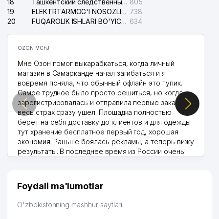
18
Ташкентский следственный изолятор
805
19
ELEKTRTARMOG'I NOSOZLIKLARINI TO'ZATISH SERGELI XIZMATI
738
20
FUQAROLIK ISHLARI BO'YICHA UCH-TEPA TUMANI SUDI
634
OZON MChJ
Мне Озон помог выкарабкаться, когда личный
магазин в Самарканде начал загибаться и я
вовремя поняла, что обычный офлайн это тупик.
Самое трудное было просто решиться, но когда
зарегистрировалась и отправила первые заказы,
весь страх сразу ушел. Площадка полностью
берет на себя доставку до клиентов и для одежды
тут хранение бесплатное первый год, хорошая
экономия. Раньше боялась рекламы, а теперь вижу
результаты. В последнее время из России очень
много заказывают, а вначале только по
Узбекистану брали, но вяло. Удалось раскрутиться,
дальше развиваюсь потихоньку😊
Foydali ma'lumotlar
Hamida 03.08.2026 12:45:39
O'zbekistonning mashhur saytlari