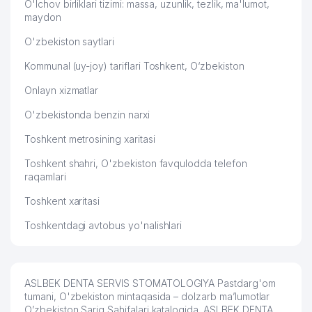
O'lchov birliklari tizimi: massa, uzunlik, tezlik, ma'lumot,
maydon
O'zbekiston saytlari
Kommunal (uy-joy) tariflari Toshkent, O‘zbekiston
Onlayn xizmatlar
O'zbekistonda benzin narxi
Toshkent metrosining xaritasi
Toshkent shahri, O'zbekiston favqulodda telefon
raqamlari
Toshkent xaritasi
Toshkentdagi avtobus yo'nalishlari
ASLBEK DENTA SERVIS STOMATOLOGIYA Pastdarg'om
tumani, O'zbekiston mintaqasida – dolzarb ma’lumotlar
O’zbekiston Sariq Sahifalari katalogida. ASLBEK DENTA