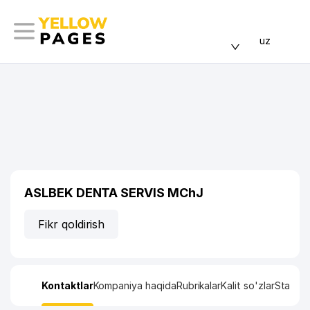
uz
ASLBEK DENTA SERVIS MChJ
Fikr qoldirish
Kontaktlar
Kompaniya haqida
Rubrikalar
Kalit so'zlar
Statisti