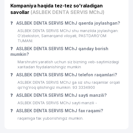
Kompaniya haqida tez-tez so'raladigan
savollar
(ASLBEK DENTA SERVIS MChJ)
❓
ASLBEK DENTA SERVIS MChJ qaerda joylashgan?
ASLBEK DENTA SERVIS MChJ shu manzilda joylashgan:
O'zbekiston, Samarqand viloyati, PASTDARG'OM
TUMANI.
❓
ASLBEK DENTA SERVIS MChJ qanday borish
mumkin?
Marshrutni yaratish uchun siz bizning veb-saytimizdagi
xaritadan foydalanishingiz mumkin
❓
ASLBEK DENTA SERVIS MChJ telefon raqamlari?
ASLBEK DENTA SERVIS MChJ ga siz shu raqamlar orqali
qo’ng’iroq qilishingiz mumkin: 93 3334900
❓
ASLBEK DENTA SERVIS MChJ sayti manzili?
ASLBEK DENTA SERVIS MChJ sayti manzili -
❓
ASLBEK DENTA SERVIS MChJ fax raqami?
raqamiga fax yuborishingiz mumkin.