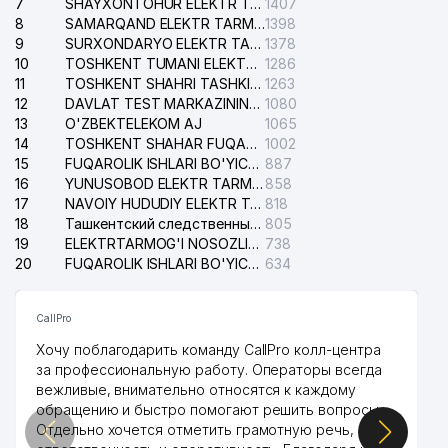
7
SHAYXONTOHUR ELEKTR TARMOG'I NOSOZLIKLARINI TUZATISH XIZMATI
1407
8
SAMARQAND ELEKTR TARMOQLARI AJ
1398
9
SURXONDARYO ELEKTR TARMOQLARI AJ
1378
10
TOSHKENT TUMANI ELEKTR TARMOG'I AVARIYA XIZMATI
1286
11
TOSHKENT SHAHRI TASHKILOT TELEFONLARI HAQIDA MA'LUMOT BYUROSI
1263
12
DAVLAT TEST MARKAZINING ISHONCH TELEFONLARI
1080
13
O'ZBEKTELEKOM AJ
1065
14
TOSHKENT SHAHAR FUQAROLIK ISHLARI BO'YICHA SUDI
1002
15
FUQAROLIK ISHLARI BO'YICHA YAKKASAROY TUMANLARARO SUDI
887
16
YUNUSOBOD ELEKTR TARMOG'I NOSOZLIKLARI XIZMATI
858
17
NAVOIY HUDUDIY ELEKTR TARMOQLARI KORXONASI AJ
818
18
Ташкентский следственный изолятор
805
19
ELEKTRTARMOG'I NOSOZLIKLARINI TO'ZATISH SERGELI XIZMATI
738
20
FUQAROLIK ISHLARI BO'YICHA UCH-TEPA TUMANI SUDI
634
CallPro
Хочу поблагодарить команду CallPro колл-центра
за профессиональную работу. Операторы всегда
вежливые, внимательно относятся к каждому
обращению и быстро помогают решить вопросы.
Отдельно хочется отметить грамотную речь,