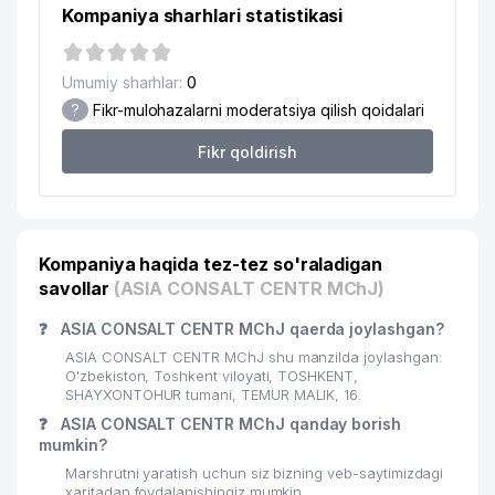
Kompaniya sharhlari statistikasi
Umumiy sharhlar:
0
?
Fikr-mulohazalarni moderatsiya qilish qoidalari
Fikr qoldirish
Kompaniya haqida tez-tez so'raladigan
savollar
(ASIA CONSALT CENTR MChJ)
❓
ASIA CONSALT CENTR MChJ qaerda joylashgan?
ASIA CONSALT CENTR MChJ shu manzilda joylashgan:
O'zbekiston, Toshkent viloyati, TOSHKENT,
SHAYXONTOHUR tumani, TEMUR MALIK, 16.
❓
ASIA CONSALT CENTR MChJ qanday borish
mumkin?
Marshrutni yaratish uchun siz bizning veb-saytimizdagi
xaritadan foydalanishingiz mumkin