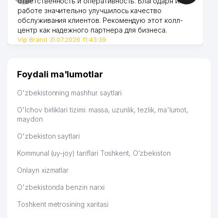
ответственность и оперативность. Благодаря их
работе значительно улучшилось качество
обслуживания клиентов. Рекомендую этот колл-
центр как надежного партнера для бизнеса.
Vip Brand 31.07.2026 11:43:39
Foydali ma'lumotlar
O'zbekistonning mashhur saytlari
O'lchov birliklari tizimi: massa, uzunlik, tezlik, ma'lumot,
maydon
O'zbekiston saytlari
Kommunal (uy-joy) tariflari Toshkent, O‘zbekiston
Onlayn xizmatlar
O'zbekistonda benzin narxi
Toshkent metrosining xaritasi