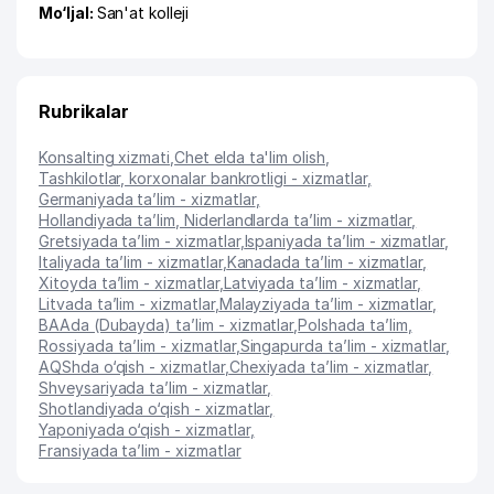
Mo‘ljal:
San'at kolleji
Rubrikalar
Konsalting xizmati
,
Chet elda ta'lim olish
,
Tashkilotlar, korxonalar bankrotligi - xizmatlar
,
Germaniyada ta’lim - xizmatlar
,
Hollandiyada ta’lim, Niderlandlarda ta’lim - xizmatlar
,
Gretsiyada ta’lim - xizmatlar
,
Ispaniyada ta’lim - xizmatlar
,
Italiyada ta’lim - xizmatlar
,
Kanadada ta’lim - xizmatlar
,
Xitoyda ta’lim - xizmatlar
,
Latviyada ta’lim - xizmatlar
,
Litvada ta’lim - xizmatlar
,
Malayziyada ta’lim - xizmatlar
,
BAAda (Dubayda) ta’lim - xizmatlar
,
Polshada ta’lim
,
Rossiyada ta’lim - xizmatlar
,
Singapurda ta’lim - xizmatlar
,
AQShda o‘qish - xizmatlar
,
Chexiyada ta’lim - xizmatlar
,
Shveysariyada ta’lim - xizmatlar
,
Shotlandiyada o‘qish - xizmatlar
,
Yaponiyada o‘qish - xizmatlar
,
Fransiyada ta’lim - xizmatlar