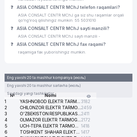
❓
ASIA CONSALT CENTR MChJ telefon raqamlari?
ASIA CONSALT CENTR MChJ ga siz shu raqamlar orqali
qo’ng’iroq qilishingiz mumkin: 55 5031010
❓
ASIA CONSALT CENTR MChJ sayti manzili?
ASIA CONSALT CENTR MChJ sayti manzili -
❓
ASIA CONSALT CENTR MChJ fax raqami?
raqamiga fax yuborishingiz mumkin.
Eng yaxshi 20 ta mashhur kompaniya (июль)
Eng yaxshi 20 ta mashhur sarlavha (июль)
Saytdagi yangi tashkilotlar
№
Nomi
1
YASHNOBOD ELEKTR TARMOG'I NOSOZLIKLARI XIZMATI
3182
2
CHILONZOR ELEKTR TARMOG'I NOSOZLIK XIZMATI
2459
3
O'ZBEKISTON RESPUBLIKASI BOSH PROKURATURASI ISHONCH TELEFONI
2411
4
OLMAZOR ELEKTR TARMOG'I NOSOZLIKLARI XIZMATI
2172
5
UCH-TEPA ELEKTR TARMOG'I NOSOZLIKLARI XIZMATI
1418
6
TOSHKENT SHAHAR ELEKTR TARMOQLARI KORXONASI AJ
1417