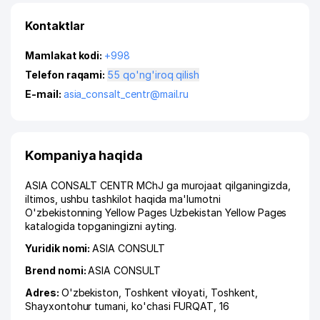
Kontaktlar
Mamlakat kodi:
+998
Telefon raqami:
55 qo'ng'iroq qilish
E-mail:
asia_consalt_centr@mail.ru
Kompaniya haqida
ASIA CONSALT CENTR MChJ ga murojaat qilganingizda,
iltimos, ushbu tashkilot haqida ma'lumotni
O'zbekistonning Yellow Pages Uzbekistan Yellow Pages
katalogida topganingizni ayting.
Yuridik nomi:
ASIA CONSULT
Brend nomi:
ASIA CONSULT
Adres:
O'zbekiston,
Toshkent viloyati
,
Toshkent
,
Shayxontohur tumani
,
ko'chasi FURQAT
, 16