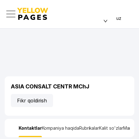
uz
ASIA CONSALT CENTR MChJ
Fikr qoldirish
Kontaktlar
Kompaniya haqida
Rubrikalar
Kalit so'zlar
Manzil x