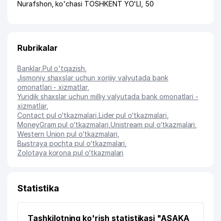
Nurafshon
,
ko'chasi TOSHKENT YO'LI
, 50
Rubrikalar
Banklar
,
Pul o'tqazish
,
Jismoniy shaxslar uchun xorijiy valyutada bank
omonatlari - xizmatlar
,
Yuridik shaxslar uchun milliy valyutada bank omonatlari -
xizmatlar
,
Contact pul o‘tkazmalari
,
Lider pul o‘tkazmalari
,
MoneyGram pul o‘tkazmalari
,
Unistream pul o‘tkazmalari
,
Western Union pul o‘tkazmalari
,
Bыstraya pochta pul o‘tkazmalari
,
Zolotaya korona pul o‘tkazmalari
Statistika
Tashkilotning ko'rish statistikasi "ASAKA