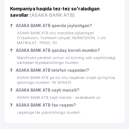
Kompaniya haqida tez-tez so'raladigan
savollar
(ASAKA BANK ATB)
❓
ASAKA BANK ATB qaerda joylashgan?
ASAKA BANK ATB shu manzilda joylashgan:
O'zbekiston, Toshkent viloyati, NURAFSHON, 1-chi
MATBULAT, 111500, 50.
❓
ASAKA BANK ATB qanday borish mumkin?
Marshrutni yaratish uchun siz bizning veb-saytimizdagi
xaritadan foydalanishingiz mumkin
❓
ASAKA BANK ATB telefon raqamlari?
ASAKA BANK ATB ga siz shu raqamlar orqali qo’ng’iroq
qilishingiz mumkin: 78 1476410
❓
ASAKA BANK ATB sayti manzili?
ASAKA BANK ATB sayti manzili - asakabank.uz
❓
ASAKA BANK ATB fax raqami?
raqamiga fax yuborishingiz mumkin.