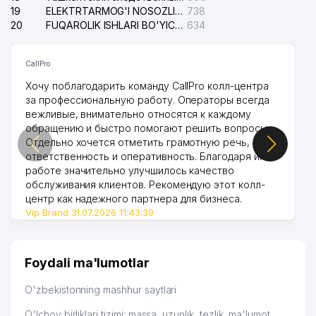
19
ELEKTRTARMOG'I NOSOZLIKLARINI TO'ZATISH SERGELI XIZMATI
738
20
FUQAROLIK ISHLARI BO'YICHA UCH-TEPA TUMANI SUDI
634
CallPro
Хочу поблагодарить команду CallPro колл-центра
за профессиональную работу. Операторы всегда
вежливые, внимательно относятся к каждому
обращению и быстро помогают решить вопросы.
Отдельно хочется отметить грамотную речь,
ответственность и оперативность. Благодаря их
работе значительно улучшилось качество
обслуживания клиентов. Рекомендую этот колл-
центр как надежного партнера для бизнеса.
Vip Brand 31.07.2026 11:43:39
Foydali ma'lumotlar
O'zbekistonning mashhur saytlari
O'lchov birliklari tizimi: massa, uzunlik, tezlik, ma'lumot,