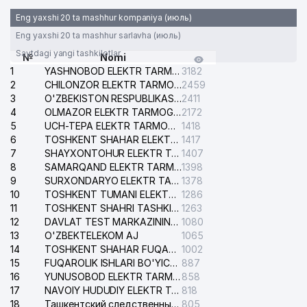
Eng yaxshi 20 ta mashhur kompaniya (июль)
Eng yaxshi 20 ta mashhur sarlavha (июль)
Saytdagi yangi tashkilotlar
№
Nomi
1
YASHNOBOD ELEKTR TARMOG'I NOSOZLIKLARI XIZMATI
3182
2
CHILONZOR ELEKTR TARMOG'I NOSOZLIK XIZMATI
2459
3
O'ZBEKISTON RESPUBLIKASI BOSH PROKURATURASI ISHONCH TELEFONI
2411
4
OLMAZOR ELEKTR TARMOG'I NOSOZLIKLARI XIZMATI
2172
5
UCH-TEPA ELEKTR TARMOG'I NOSOZLIKLARI XIZMATI
1418
6
TOSHKENT SHAHAR ELEKTR TARMOQLARI KORXONASI AJ
1417
7
SHAYXONTOHUR ELEKTR TARMOG'I NOSOZLIKLARINI TUZATISH XIZMATI
1407
8
SAMARQAND ELEKTR TARMOQLARI AJ
1398
9
SURXONDARYO ELEKTR TARMOQLARI AJ
1378
10
TOSHKENT TUMANI ELEKTR TARMOG'I AVARIYA XIZMATI
1286
11
TOSHKENT SHAHRI TASHKILOT TELEFONLARI HAQIDA MA'LUMOT BYUROSI
1263
12
DAVLAT TEST MARKAZINING ISHONCH TELEFONLARI
1080
13
O'ZBEKTELEKOM AJ
1065
14
TOSHKENT SHAHAR FUQAROLIK ISHLARI BO'YICHA SUDI
1002
15
FUQAROLIK ISHLARI BO'YICHA YAKKASAROY TUMANLARARO SUDI
887
16
YUNUSOBOD ELEKTR TARMOG'I NOSOZLIKLARI XIZMATI
858
17
NAVOIY HUDUDIY ELEKTR TARMOQLARI KORXONASI AJ
818
18
Ташкентский следственный изолятор
805