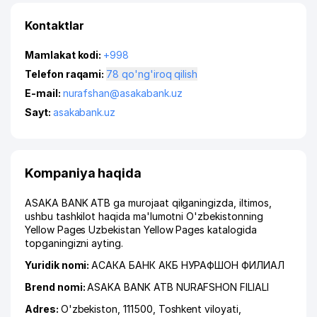
Kontaktlar
Mamlakat kodi:
+998
Telefon raqami:
78 qo'ng'iroq qilish
E-mail:
nurafshan@asakabank.uz
Sayt:
asakabank.uz
Kompaniya haqida
ASAKA BANK ATB ga murojaat qilganingizda, iltimos,
ushbu tashkilot haqida ma'lumotni O'zbekistonning
Yellow Pages Uzbekistan Yellow Pages katalogida
topganingizni ayting.
Yuridik nomi:
АСАКА БАНК АКБ НУРАФШОН ФИЛИАЛ
Brend nomi:
ASAKA BANK ATB NURAFSHON FILIALI
Adres:
O'zbekiston, 111500,
Toshkent viloyati
,