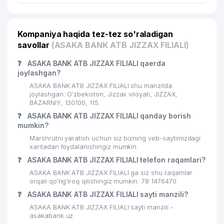
Kompaniya haqida tez-tez so'raladigan
savollar
(ASAKA BANK ATB JIZZAX FILIALI)
❓
ASAKA BANK ATB JIZZAX FILIALI qaerda
joylashgan?
ASAKA BANK ATB JIZZAX FILIALI shu manzilda
joylashgan: O'zbekiston, Jizzax viloyati, JIZZAX,
BAZARNIY, 130100, 115.
❓
ASAKA BANK ATB JIZZAX FILIALI qanday borish
mumkin?
Marshrutni yaratish uchun siz bizning veb-saytimizdagi
xaritadan foydalanishingiz mumkin
❓
ASAKA BANK ATB JIZZAX FILIALI telefon raqamlari?
ASAKA BANK ATB JIZZAX FILIALI ga siz shu raqamlar
orqali qo’ng’iroq qilishingiz mumkin: 78 1476470
❓
ASAKA BANK ATB JIZZAX FILIALI sayti manzili?
ASAKA BANK ATB JIZZAX FILIALI sayti manzili -
asakabank.uz