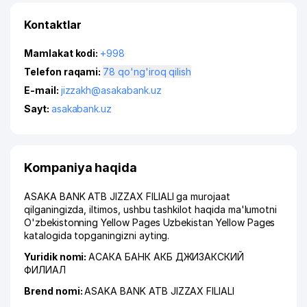
Kontaktlar
Mamlakat kodi:
+998
Telefon raqami:
78 qo'ng'iroq qilish
E-mail:
jizzakh@asakabank.uz
Sayt:
asakabank.uz
Kompaniya haqida
ASAKA BANK ATB JIZZAX FILIALI ga murojaat
qilganingizda, iltimos, ushbu tashkilot haqida ma'lumotni
O'zbekistonning Yellow Pages Uzbekistan Yellow Pages
katalogida topganingizni ayting.
Yuridik nomi:
АСАКА БАНК АКБ ДЖИЗАКСКИЙ
ФИЛИАЛ
Brend nomi:
ASAKA BANK ATB JIZZAX FILIALI