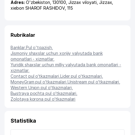
Adres:
O'zbekiston, 130100,
Jizzax viloyati
,
Jizzax
,
xiеbon SHAROF RASHIDOV
, 115
Rubrikalar
Banklar
,
Pul o'tqazish
,
Jismoniy shaxslar uchun xorijiy valyutada bank
omonatlari - xizmatlar
,
Yuridik shaxslar uchun milliy valyutada bank omonatlari -
xizmatlar
,
Contact pul o‘tkazmalari
,
Lider pul o‘tkazmalari
,
MoneyGram pul o‘tkazmalari
,
Unistream pul o‘tkazmalari
,
Western Union pul o‘tkazmalari
,
Bыstraya pochta pul o‘tkazmalari
,
Zolotaya korona pul o‘tkazmalari
Statistika