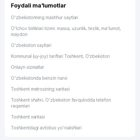
дальше развиваюсь потихоньку😊
Foydali ma'lumotlar
Hamida 03.08.2026 12:45:39
O'zbekistonning mashhur saytlari
O'lchov birliklari tizimi: massa, uzunlik, tezlik, ma'lumot,
maydon
O'zbekiston saytlari
Kommunal (uy-joy) tariflari Toshkent, O‘zbekiston
Onlayn xizmatlar
O'zbekistonda benzin narxi
Toshkent metrosining xaritasi
Toshkent shahri, O'zbekiston favqulodda telefon
raqamlari
Toshkent xaritasi
Toshkentdagi avtobus yo'nalishlari