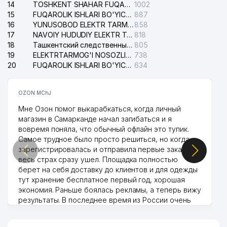
14
TOSHKENT SHAHAR FUQAROLIK ISHLARI BO'YICHA SUDI
1002
15
FUQAROLIK ISHLARI BO'YICHA YAKKASAROY TUMANLARARO SUDI
887
16
YUNUSOBOD ELEKTR TARMOG'I NOSOZLIKLARI XIZMATI
858
17
NAVOIY HUDUDIY ELEKTR TARMOQLARI KORXONASI AJ
818
18
Ташкентский следственный изолятор
805
19
ELEKTRTARMOG'I NOSOZLIKLARINI TO'ZATISH SERGELI XIZMATI
738
20
FUQAROLIK ISHLARI BO'YICHA UCH-TEPA TUMANI SUDI
634
OZON MChJ
Мне Озон помог выкарабкаться, когда личный
магазин в Самарканде начал загибаться и я
вовремя поняла, что обычный офлайн это тупик.
Самое трудное было просто решиться, но когда
зарегистрировалась и отправила первые заказы,
весь страх сразу ушел. Площадка полностью
берет на себя доставку до клиентов и для одежды
тут хранение бесплатное первый год, хорошая
экономия. Раньше боялась рекламы, а теперь вижу
результаты. В последнее время из России очень
много заказывают, а вначале только по
Узбекистану брали, но вяло. Удалось раскрутиться,