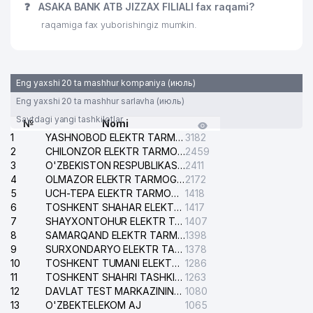
❓
ASAKA BANK ATB JIZZAX FILIALI fax raqami?
raqamiga fax yuborishingiz mumkin.
Eng yaxshi 20 ta mashhur kompaniya (июль)
Eng yaxshi 20 ta mashhur sarlavha (июль)
Saytdagi yangi tashkilotlar
№
Nomi
1
YASHNOBOD ELEKTR TARMOG'I NOSOZLIKLARI XIZMATI
3182
2
CHILONZOR ELEKTR TARMOG'I NOSOZLIK XIZMATI
2459
3
O'ZBEKISTON RESPUBLIKASI BOSH PROKURATURASI ISHONCH TELEFONI
2411
4
OLMAZOR ELEKTR TARMOG'I NOSOZLIKLARI XIZMATI
2172
5
UCH-TEPA ELEKTR TARMOG'I NOSOZLIKLARI XIZMATI
1418
6
TOSHKENT SHAHAR ELEKTR TARMOQLARI KORXONASI AJ
1417
7
SHAYXONTOHUR ELEKTR TARMOG'I NOSOZLIKLARINI TUZATISH XIZMATI
1407
8
SAMARQAND ELEKTR TARMOQLARI AJ
1398
9
SURXONDARYO ELEKTR TARMOQLARI AJ
1378
10
TOSHKENT TUMANI ELEKTR TARMOG'I AVARIYA XIZMATI
1286
11
TOSHKENT SHAHRI TASHKILOT TELEFONLARI HAQIDA MA'LUMOT BYUROSI
1263
12
DAVLAT TEST MARKAZINING ISHONCH TELEFONLARI
1080
13
O'ZBEKTELEKOM AJ
1065