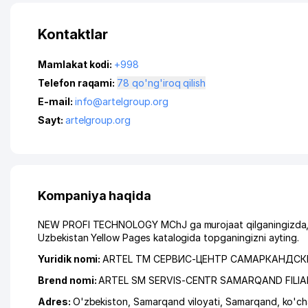
Kontaktlar
Mamlakat kodi:
+998
Telefon raqami:
78 qo'ng'iroq qilish
E-mail:
info@artelgroup.org
Sayt:
artelgroup.org
Kompaniya haqida
NEW PROFI TECHNOLOGY MChJ ga murojaat qilganingizda, il
Uzbekistan Yellow Pages katalogida topganingizni ayting.
Yuridik nomi:
ARTEL ТМ СЕРВИС-ЦЕНТР САМАРКАНДС
Brend nomi:
ARTEL SM SERVIS-CENTR SAMARQAND FILIAL
Adres:
O'zbekiston,
Samarqand viloyati
,
Samarqand
,
ko'ch