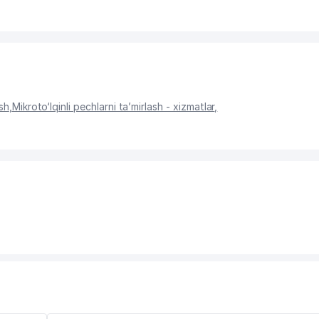
ash
,
Mikroto‘lqinli pechlarni ta’mirlash - xizmatlar
,