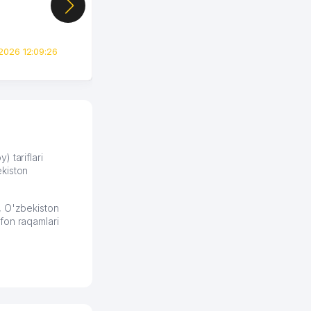
цифры, так что я буквально
сразу загорелся этой
идеей. Регистрация заняла
всего вечер, а договор там
2026 12:09:26
вполне понятный и нет этих
всяких замудреных
юридических
формулировок. Первое
время сильно тупил с
продвижением, но в итоге
разобрался. Озон как раз
получает свои 50 кликов на
) tariflari
kiston
обучение и цена потом
держится ровно около
ставки. Работать на
, O'zbekiston
площадке нравится, здесь
fon raqamlari
рынок сбыта шире и заказы
идут стабильно.
Урад 21.07.2026 08:47:51