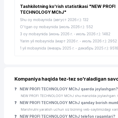
Tashkilotning ko'rish statistikasi "NEW PROFI
TECHNOLOGY MChJ"
Shu oy mobaynida (август 2026 г.): 132
O'tgan oy mobaynida (июль 2026 г.): 552
3 oy mobaynida (июнь 2026 г. - июль 2026 г.): 1482
Yarim yil mobaynida (март 2026 г. - июль 2026 г.): 2952
1 yil mobaynida (январь 2025 г. - декабрь 2025 г.): 951
Kompaniya haqida tez-tez so'raladigan savo
❓
NEW PROFI TECHNOLOGY MChJ qaerda joylashgan?
NEW PROFI TECHNOLOGY MChJ shu manzilda joylashgan: O'
❓
NEW PROFI TECHNOLOGY MChJ qanday borish mumk
Marshrutni yaratish uchun siz bizning veb-saytimizdagi xa
❓
NEW PROFI TECHNOLOGY MChJ telefon raqamlari?