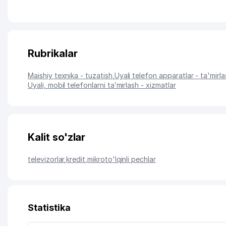
Rubrikalar
Maishiy texnika - tuzatish
,
Uyali telefon apparatlar - ta'mirl
Uyali, mobil telefonlarni ta’mirlash - xizmatlar
Kalit so'zlar
televizorlar
,
kredit
,
mikroto'lqinli pechlar
Statistika