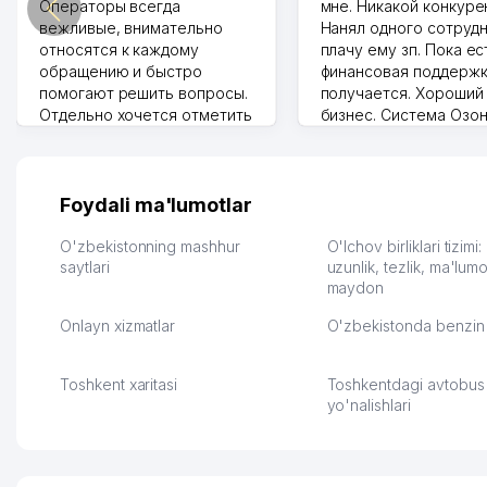
Операторы всегда
мне. Никакой конкуре
вежливые, внимательно
Нанял одного сотрудн
относятся к каждому
плачу ему зп. Пока ес
обращению и быстро
финансовая поддержк
помогают решить вопросы.
получается. Хороший
Отдельно хочется отметить
бизнес. Система Озо
грамотную речь,
сама делает отчеты.
ответственность и
Другой конкурент в 
оперативность. Благодаря
поселке вряд ли откр
их работе значительно
потому что видно на 
Foydali ma'lumotlar
улучшилось качество
Озона для Узбекистан
обслуживания клиентов.
тут у нас уже есть ПВ
O'zbekistonning mashhur
O'lchov birliklari tizimi
Рекомендую этот колл-
saytlari
Выгодное дело и
uzunlik, tezlik, ma'lumo
maydon
центр как надежного
спокойное.
партнера для бизнеса.
Марат 27.07.2026 08:00
Onlayn xizmatlar
O'zbekistonda benzin 
Vip Brand 31.07.2026 11:43:39
Toshkent xaritasi
Toshkentdagi avtobus
yo'nalishlari