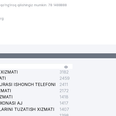
’ng’iroq qilishingiz mumkin: 78 1488888
org
XIZMATI
3182
ATI
2459
URASI ISHONCH TELEFONI
2411
ZMATI
2172
IZMATI
1418
XONASI AJ
1417
ARINI TUZATISH XIZMATI
1407
1398