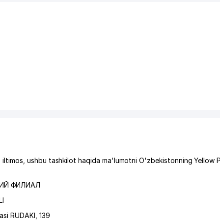
timos, ushbu tashkilot haqida ma'lumotni O'zbekistonning Yellow 
КИЙ ФИЛИАЛ
I
asi RUDAKI
, 139