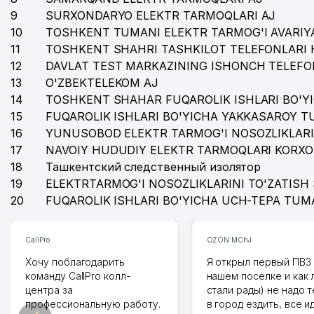
9
SURXONDARYO ELEKTR TARMOQLARI AJ
10
TOSHKENT TUMANI ELEKTR TARMOG'I AVARIYA
11
TOSHKENT SHAHRI TASHKILOT TELEFONLARI 
12
DAVLAT TEST MARKAZINING ISHONCH TELEFO
13
O'ZBEKTELEKOM AJ
14
TOSHKENT SHAHAR FUQAROLIK ISHLARI BO'Y
15
FUQAROLIK ISHLARI BO'YICHA YAKKASAROY 
16
YUNUSOBOD ELEKTR TARMOG'I NOSOZLIKLARI
17
NAVOIY HUDUDIY ELEKTR TARMOQLARI KORXO
18
Ташкентский следственный изолятор
19
ELEKTRTARMOG'I NOSOZLIKLARINI TO'ZATISH 
20
FUQAROLIK ISHLARI BO'YICHA UCH-TEPA TUM
CallPro
OZON MChJ
Хочу поблагодарить
Я открыл первый ПВЗ 
команду CallPro колл-
нашем поселке и как
центра за
стали рады) не надо 
профессиональную работу.
в город ездить, все и