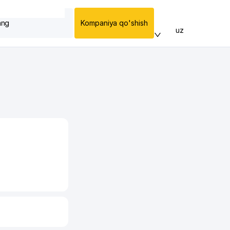
ang
Kompaniya qo'shish
uz