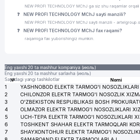
NEW PROFI TECHNOLOGY MChJ ga siz shu raqamlar orqali qo
❓
NEW PROFI TECHNOLOGY MChJ sayti manzili?
NEW PROFI TECHNOLOGY MChJ sayti manzili - artelgroup.
❓
NEW PROFI TECHNOLOGY MChJ fax raqami?
raqamiga fax yuborishingiz mumkin.
Eng yaxshi 20 ta mashhur kompaniya (июль)
Eng yaxshi 20 ta mashhur sarlavha (июль)
Saytdagi yangi tashkilotlar
№
Nomi
1
YASHNOBOD ELEKTR TARMOG'I NOSOZLIKLARI 
2
CHILONZOR ELEKTR TARMOG'I NOSOZLIK XIZM
3
O'ZBEKISTON RESPUBLIKASI BOSH PROKURAT
4
OLMAZOR ELEKTR TARMOG'I NOSOZLIKLARI XI
5
UCH-TEPA ELEKTR TARMOG'I NOSOZLIKLARI X
6
TOSHKENT SHAHAR ELEKTR TARMOQLARI KOR
7
SHAYXONTOHUR ELEKTR TARMOG'I NOSOZLIKL
8
SAMARQAND ELEKTR TARMOQLARI AJ