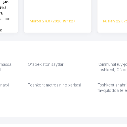
нции.
ика,
ть
а все
Murod 24.07.2026 19:11:27
Ruslan 22.07.
на
моем
оется,
карте
а что
З.
: massa,
O'zbekiston saytlari
Kommunal (uy-joy
t,
Toshkent, O‘zbe
:37
narxi
Toshkent metrosining xaritasi
Toshkent shahri
favqulodda tele