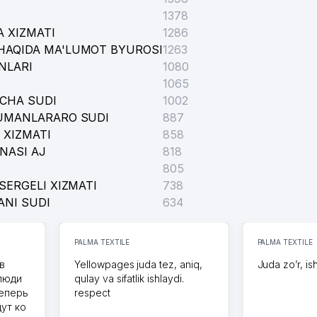
1378
 XIZMATI
1286
HAQIDA MA'LUMOT BYUROSI
1263
NLARI
1080
1065
ICHA SUDI
1002
TUMANLARARO SUDI
887
 XIZMATI
858
NASI AJ
818
805
SERGELI XIZMATI
738
ANI SUDI
634
PALMA TEXTILE
PALMA TEXTILE
в
Yellowpages juda tez, aniq,
Juda zo’r, is
 люди
qulay va sifatlik ishlaydi.
теперь
respect
дут ко