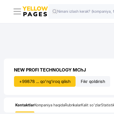
NEW PROFI TECHNOLOGY MChJ
+99878 ... qo'ng'iroq qilish
Fikr qoldirish
Kontaktlar
Kompaniya haqida
Rubrikalar
Kalit so'zlar
Statisti