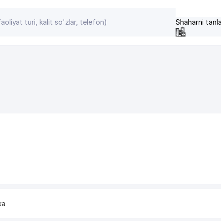
Shaharni tanl
ka