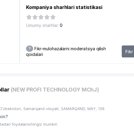
Kompaniya sharhlari statistikasi
Umumiy sharhlar:
0
?
Fikr-mulohazalarni moderatsiya qilish
Fikr
qoidalari
6
llar
(NEW PROFI TECHNOLOGY MChJ)
zbekiston, Samarqand viloyati, SAMARQAND, MAY, 139.
in?
ritadan foydalanishingiz mumkin