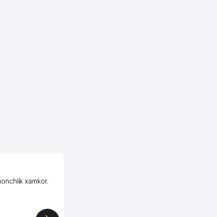
OZON MChJ
honchlik xamkor.
Зашел на Озон в
Узбекистане почти
случайно, когда коллега
показал свой кабинет и