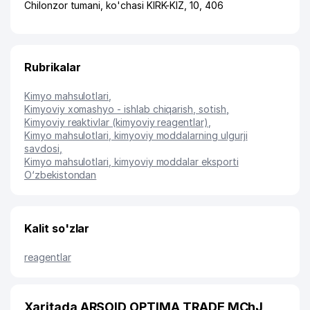
Chilonzor tumani
,
ko'chasi KIRK-KIZ
, 10, 406
Rubrikalar
Kimyo mahsulotlari
,
Kimyoviy xomashyo - ishlab chiqarish, sotish
,
Kimyoviy reaktivlar (kimyoviy reagentlar)
,
Kimyo mahsulotlari, kimyoviy moddalarning ulgurji
savdosi
,
Kimyo mahsulotlari, kimyoviy moddalar eksporti
O‘zbekistondan
Kalit so'zlar
reagentlar
Xaritada ARSOID OPTIMA TRADE MChJ