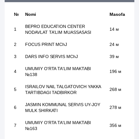
№
Nomi
Masofa
BEPRO EDUCATION CENTER
1
14 м
NODAVLAT TA'LIM MUASSASASI
2
FOCUS PRINT MChJ
24 м
3
DARS INFO SERVIS MChJ
39 м
UMUMIY O'RTA TA'LIM MAKTABI
4
196 м
№138
ISRAILOV NAIL TALGATOVICH YAKKA
5
268 м
TARTIBDAGI TADBIRKOR
JASMIN KOMMUNAL SERVIS UY-JOY
6
278 м
MULK SHIRKATI
UMUMIY O'RTA TA'LIM MAKTABI
7
356 м
№163