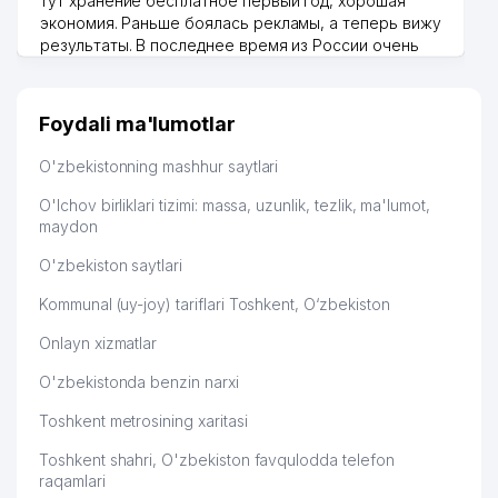
тут хранение бесплатное первый год, хорошая
экономия. Раньше боялась рекламы, а теперь вижу
результаты. В последнее время из России очень
много заказывают, а вначале только по
Узбекистану брали, но вяло. Удалось раскрутиться,
дальше развиваюсь потихоньку😊
Foydali ma'lumotlar
Hamida 03.08.2026 12:45:39
O'zbekistonning mashhur saytlari
O'lchov birliklari tizimi: massa, uzunlik, tezlik, ma'lumot,
maydon
O'zbekiston saytlari
Kommunal (uy-joy) tariflari Toshkent, O‘zbekiston
Onlayn xizmatlar
O'zbekistonda benzin narxi
Toshkent metrosining xaritasi
Toshkent shahri, O'zbekiston favqulodda telefon
raqamlari