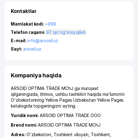
Kontaktlar
Mamlakat kodi:
+998
Telefon raqami:
97 qo'ng'iroq qilish
E-mail:
info@arsoid.uz
Sayt:
arsoid.uz
Kompaniya haqida
ARSOID OPTIMA TRADE MChJ ga murojaat
qilganingizda, iltimos, ushbu tashkilot haqida ma'lumotni
O'zbekistonning Yellow Pages Uzbekistan Yellow Pages
katalogida topganingizni ayting.
Yuridik nomi:
ARSOID OPTIMA TRADE ООО
Brend nomi:
ARSOID OPTIMA TRADE MChJ
Adres:
O'zbekiston,
Toshkent viloyati
,
Toshkent
,