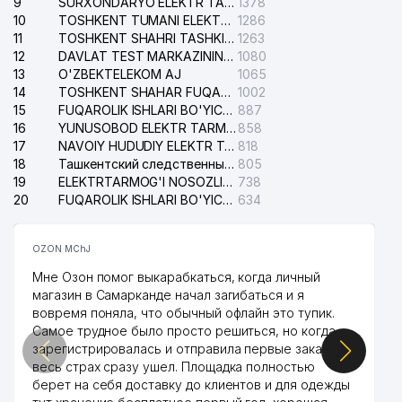
9
SURXONDARYO ELEKTR TARMOQLARI AJ
1378
38
AL-MARUFI DORIXONA
963 м
10
TOSHKENT TUMANI ELEKTR TARMOG'I AVARIYA XIZMATI
1286
11
TOSHKENT SHAHRI TASHKILOT TELEFONLARI HAQIDA MA'LUMOT BYUROSI
1263
TARGET EDUCATION NODAVLAT
12
DAVLAT TEST MARKAZINING ISHONCH TELEFONLARI
1080
39
969 м
TA'LIM MUASSASASI
13
O'ZBEKTELEKOM AJ
1065
14
TOSHKENT SHAHAR FUQAROLIK ISHLARI BO'YICHA SUDI
1002
15
FUQAROLIK ISHLARI BO'YICHA YAKKASAROY TUMANLARARO SUDI
887
16
YUNUSOBOD ELEKTR TARMOG'I NOSOZLIKLARI XIZMATI
858
17
NAVOIY HUDUDIY ELEKTR TARMOQLARI KORXONASI AJ
818
18
Ташкентский следственный изолятор
805
19
ELEKTRTARMOG'I NOSOZLIKLARINI TO'ZATISH SERGELI XIZMATI
738
20
FUQAROLIK ISHLARI BO'YICHA UCH-TEPA TUMANI SUDI
634
OZON MChJ
Мне Озон помог выкарабкаться, когда личный
магазин в Самарканде начал загибаться и я
вовремя поняла, что обычный офлайн это тупик.
Самое трудное было просто решиться, но когда
зарегистрировалась и отправила первые заказы,
весь страх сразу ушел. Площадка полностью
берет на себя доставку до клиентов и для одежды