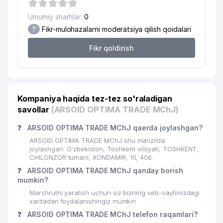
18
HOTEL MEHNAT MChJ
590 м
Umumiy sharhlar:
0
19
XORAZM SHAKAR MChJ
597 м
?
Fikr-mulohazalarni moderatsiya qilish qoidalari
CHILONZOR TUMANI
20
642 м
Fikr qoldirish
PROKURATURASI
21
EKSPERTIZA VA LOYIHA MChJ
659 м
22
MAKSIMUM REAL BIZNES MChJ
742 м
Kompaniya haqida tez-tez so'raladigan
savollar
G'AFUR G'ULOM NOMLI MADANIYAT
(ARSOID OPTIMA TRADE MChJ)
23
747 м
VA ISTIROHAT BOGI
❓
ARSOID OPTIMA TRADE MChJ qaerda joylashgan?
24
ART MODERN MChJ
754 м
ARSOID OPTIMA TRADE MChJ shu manzilda
joylashgan: O'zbekiston, Toshkent viloyati, TOSHKENT,
25
HILTON TRADE XUSUSIY KORXONASI
756 м
CHILONZOR tumani, XONDAMIR, 10, 406.
❓
ARSOID OPTIMA TRADE MChJ qanday borish
26
VERIF MChJ
802 м
mumkin?
Marshrutni yaratish uchun siz bizning veb-saytimizdagi
27
KELAJAK MAISHIY TEXNIKASI MChJ
805 м
xaritadan foydalanishingiz mumkin
❓
ARSOID OPTIMA TRADE MChJ telefon raqamlari?
RESPUBLIKA SHOSHILINCH TIBBIY
28
814 м