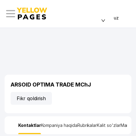
uz
ARSOID OPTIMA TRADE MChJ
Fikr qoldirish
Kontaktlar
Kompaniya haqida
Rubrikalar
Kalit so'zlar
Manzil x