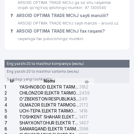
YORDAM ILMIY MARKAZI
ARSOID OPTIMA TRADE MChJ ga siz shu raqamlar
orqali qo’ng’iroq qilishingiz mumkin: 97 1300540
HAN OLEG MIRONOVICH XUSUSIY
❓
29
ARSOID OPTIMA TRADE MChJ sayti manzili?
866 м
KORXONASI
ARSOID OPTIMA TRADE MChJ sayti manzili - arsoid.uz
30
ART PRINT AND TEXTILE MChJ
871 м
❓
ARSOID OPTIMA TRADE MChJ fax raqami?
raqamiga fax yuborishingiz mumkin.
31
IHLOS METALL MChJ
889 м
TEZ TIBBIY YORDAM SHAXOBCHASI
32
909 м
№ 9
Eng yaxshi 20 ta mashhur kompaniya (июль)
33
BRIZ-MASTER MChJ
916 м
Eng yaxshi 20 ta mashhur sarlavha (июль)
Saytdagi yangi tashkilotlar
№
Nomi
MAKSUDOVA M.S. YAKKA TARTIBDAGI
34
922 м
1
YASHNOBOD ELEKTR TARMOG'I NOSOZLIKLARI XIZMATI
3182
TADBIRKOR
2
CHILONZOR ELEKTR TARMOG'I NOSOZLIK XIZMATI
2459
3
O'ZBEKISTON RESPUBLIKASI BOSH PROKURATURASI ISHONCH TELEFONI
2411
35
BOOKING SYSTEM MChJ
922 м
4
OLMAZOR ELEKTR TARMOG'I NOSOZLIKLARI XIZMATI
2172
5
UCH-TEPA ELEKTR TARMOG'I NOSOZLIKLARI XIZMATI
1418
KIM BELLA ALBERTOVNA YAKKA
36
947 м
6
TOSHKENT SHAHAR ELEKTR TARMOQLARI KORXONASI AJ
1417
TARTIBDAGI TADBIRKOR
7
SHAYXONTOHUR ELEKTR TARMOG'I NOSOZLIKLARINI TUZATISH XIZMATI
1407
8
37
OHANG SAVDO ELEKTRONIKA MChJ
SAMARQAND ELEKTR TARMOQLARI AJ
1398
957 м