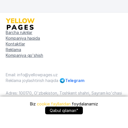
Barcha ruknlar
Kompaniya haqida
Kontaktlar
Reklama
Kompaniya qo'shish
Email: info@yellowpages.uz
Reklama joylashtirish haqida
Telegram
Adres: 100170, O'zbekiston, Toshkent shahri, Sayram ko'chasi
25.
Biz
cookie fayllaridan
foydalanamiz
Har qanday nusxa ko'chirish materiallari faqat sayt
+99878 ... qo'ng'iroq qilish
Qabul qilaman"
ma'muriyatining ruxsati bilan mumkin YellowPages.Uz
O'zbekiston, 2009 - 2026 / O'zbekiston "sariq