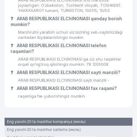
ARAB RESPUBLIKASI ELChINONASI shu manzilda
joylashgan: O'zbekiston, Toshkent viloyati, TOSHKENT,
YAKKASAROY tumani, TURKISTON, 100115, 10/53.
❓
ARAB RESPUBLIKASI ELChINONASI qanday borish
mumkin?
Marshrutni yaratish uchun siz bizning veb-saytimizdagi
xaritadan foydalanishingiz mumkin
❓
ARAB RESPUBLIKASI ELChINONASI telefon
raqamlari?
ARAB RESPUBLIKASI ELChINONASI ga siz shu raqamlar
orqali qo’ng’iroq qilishingiz mumkin: 78 1205008
❓
ARAB RESPUBLIKASI ELChINONASI sayti manzili?
ARAB RESPUBLIKASI ELChINONASI sayti manzili -
❓
ARAB RESPUBLIKASI ELChINONASI fax raqami?
raqamiga fax yuborishingiz mumkin.
Eng yaxshi 20 ta mashhur kompaniya (июль)
Eng yaxshi 20 ta mashhur sarlavha (июль)