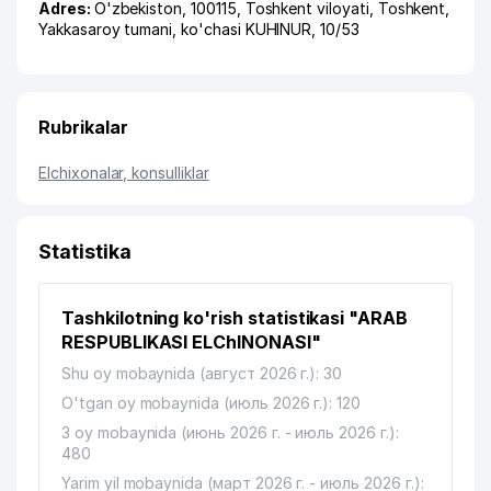
Adres:
O'zbekiston, 100115,
Toshkent viloyati
,
Toshkent
,
Yakkasaroy tumani
,
ko'chasi KUHINUR
, 10/53
Rubrikalar
Elchixonalar, konsulliklar
Statistika
Tashkilotning ko'rish statistikasi "ARAB
RESPUBLIKASI ELChINONASI"
Shu oy mobaynida (август 2026 г.): 30
O'tgan oy mobaynida (июль 2026 г.): 120
3 oy mobaynida (июнь 2026 г. - июль 2026 г.):
480
Yarim yil mobaynida (март 2026 г. - июль 2026 г.):