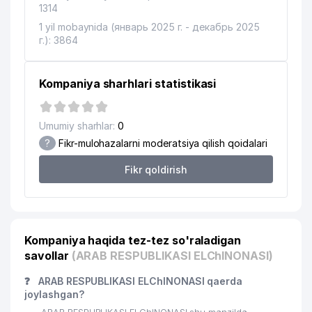
1314
1 yil mobaynida (январь 2025 г. - декабрь 2025
г.): 3864
Kompaniya sharhlari statistikasi
Umumiy sharhlar:
0
?
Fikr-mulohazalarni moderatsiya qilish qoidalari
Fikr qoldirish
Kompaniya haqida tez-tez so'raladigan
savollar
(ARAB RESPUBLIKASI ELChINONASI)
❓
ARAB RESPUBLIKASI ELChINONASI qaerda
joylashgan?