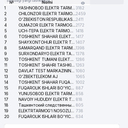
Saytdagi yangi tashkilotlar
№
Nomi
1
YASHNOBOD ELEKTR TARMOG'I NOSOZLIKLARI XIZMATI
3182
2
CHILONZOR ELEKTR TARMOG'I NOSOZLIK XIZMATI
2459
3
O'ZBEKISTON RESPUBLIKASI BOSH PROKURATURASI ISHONCH TELEFONI
2411
4
OLMAZOR ELEKTR TARMOG'I NOSOZLIKLARI XIZMATI
2172
5
UCH-TEPA ELEKTR TARMOG'I NOSOZLIKLARI XIZMATI
1418
6
TOSHKENT SHAHAR ELEKTR TARMOQLARI KORXONASI AJ
1417
7
SHAYXONTOHUR ELEKTR TARMOG'I NOSOZLIKLARINI TUZATISH XIZMATI
1407
8
SAMARQAND ELEKTR TARMOQLARI AJ
1398
9
SURXONDARYO ELEKTR TARMOQLARI AJ
1378
10
TOSHKENT TUMANI ELEKTR TARMOG'I AVARIYA XIZMATI
1286
11
TOSHKENT SHAHRI TASHKILOT TELEFONLARI HAQIDA MA'LUMOT BYUROSI
1263
12
DAVLAT TEST MARKAZINING ISHONCH TELEFONLARI
1080
13
O'ZBEKTELEKOM AJ
1065
14
TOSHKENT SHAHAR FUQAROLIK ISHLARI BO'YICHA SUDI
1002
15
FUQAROLIK ISHLARI BO'YICHA YAKKASAROY TUMANLARARO SUDI
887
16
YUNUSOBOD ELEKTR TARMOG'I NOSOZLIKLARI XIZMATI
858
17
NAVOIY HUDUDIY ELEKTR TARMOQLARI KORXONASI AJ
818
18
Ташкентский следственный изолятор
805
19
ELEKTRTARMOG'I NOSOZLIKLARINI TO'ZATISH SERGELI XIZMATI
738
20
FUQAROLIK ISHLARI BO'YICHA UCH-TEPA TUMANI SUDI
634