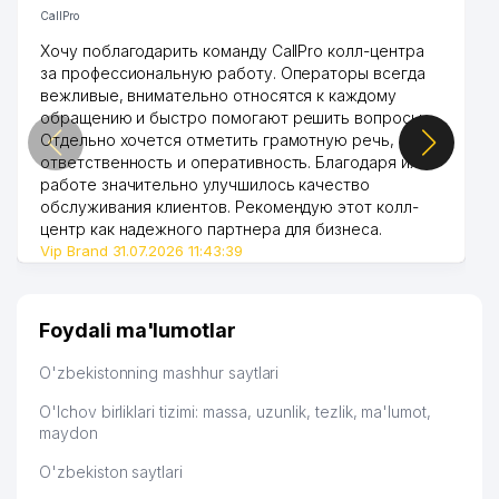
CallPro
Хочу поблагодарить команду CallPro колл-центра
за профессиональную работу. Операторы всегда
вежливые, внимательно относятся к каждому
обращению и быстро помогают решить вопросы.
Отдельно хочется отметить грамотную речь,
ответственность и оперативность. Благодаря их
работе значительно улучшилось качество
обслуживания клиентов. Рекомендую этот колл-
центр как надежного партнера для бизнеса.
Vip Brand 31.07.2026 11:43:39
Foydali ma'lumotlar
O'zbekistonning mashhur saytlari
O'lchov birliklari tizimi: massa, uzunlik, tezlik, ma'lumot,
maydon
O'zbekiston saytlari