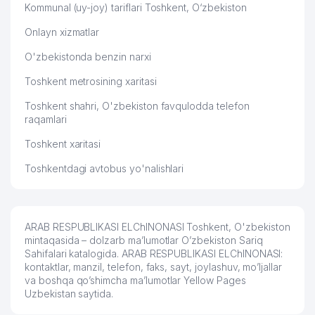
Kommunal (uy-joy) tariflari Toshkent, O‘zbekiston
Onlayn xizmatlar
O'zbekistonda benzin narxi
Toshkent metrosining xaritasi
Toshkent shahri, O'zbekiston favqulodda telefon
raqamlari
Toshkent xaritasi
Toshkentdagi avtobus yo'nalishlari
ARAB RESPUBLIKASI ELChINONASI Toshkent, O'zbekiston
mintaqasida – dolzarb ma’lumotlar O’zbekiston Sariq
Sahifalari katalogida. ARAB RESPUBLIKASI ELChINONASI:
kontaktlar, manzil, telefon, faks, sayt, joylashuv, mo’ljallar
va boshqa qo’shimcha ma’lumotlar Yellow Pages
Uzbekistan saytida.