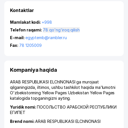
Kontaktlar
Mamlakat kodi:
+998
Telefon raqami:
78 qo'ng'iroq qilish
E-mail:
egyptemb@rambler.ru
Fax:
78 1205009
Kompaniya haqida
ARAB RESPUBLIKASI ELChINONASI ga murojaat
qilganingizda, iltimos, ushbu tashkilot haqida ma'lumotni
O'zbekistonning Yellow Pages Uzbekistan Yellow Pages
katalogida topganingizni ayting.
Yuridik nomi:
ПОСОЛЬСТВО АРАБСКОЙ РЕСПУБЛИКИ
ЕГИПЕТ
Brend nomi:
ARAB RESPUBLIKASI ELChINONASI