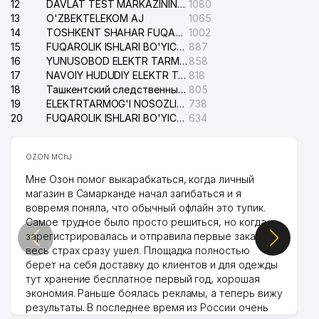
12
DAVLAT TEST MARKAZINING ISHONCH TELEFONLARI
1080
13
O'ZBEKTELEKOM AJ
1065
14
TOSHKENT SHAHAR FUQAROLIK ISHLARI BO'YICHA SUDI
1002
15
FUQAROLIK ISHLARI BO'YICHA YAKKASAROY TUMANLARARO SUDI
887
16
YUNUSOBOD ELEKTR TARMOG'I NOSOZLIKLARI XIZMATI
858
17
NAVOIY HUDUDIY ELEKTR TARMOQLARI KORXONASI AJ
818
18
Ташкентский следственный изолятор
805
19
ELEKTRTARMOG'I NOSOZLIKLARINI TO'ZATISH SERGELI XIZMATI
738
20
FUQAROLIK ISHLARI BO'YICHA UCH-TEPA TUMANI SUDI
634
OZON MChJ
Мне Озон помог выкарабкаться, когда личный
магазин в Самарканде начал загибаться и я
вовремя поняла, что обычный офлайн это тупик.
Самое трудное было просто решиться, но когда
зарегистрировалась и отправила первые заказы,
весь страх сразу ушел. Площадка полностью
берет на себя доставку до клиентов и для одежды
тут хранение бесплатное первый год, хорошая
экономия. Раньше боялась рекламы, а теперь вижу
результаты. В последнее время из России очень