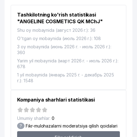
OILAVIY POLIKLINIKA №28
12
405 м
Tashkilotning ko'rish statistikasi
(YASHNOBOD TUMANI)
"ANGELINE COSMETICS QK MChJ"
TRANS MAXSUS QURILISH TA'MINOT
13
412 м
Shu oy mobaynida (август 2026 г.): 36
MChJ
O'tgan oy mobaynida (июль 2026 г.): 108
14
IXLOS FARM MChJ
415 м
3 oy mobaynida (июнь 2026 г. - июль 2026 г.):
360
15
IXLOS FARM MChJ
441 м
Yarim yil mobaynida (март 2026 г. - июль 2026 г.):
678
16
FAXRIDDIN FAYZ SERVIS MChJ
453 м
1 yil mobaynida (январь 2025 г. - декабрь 2025
17
ALPAN INVEST XUSUSIY KORXONASI
460 м
г.): 1548
18
KIYIM MChJ
489 м
Kompaniya sharhlari statistikasi
19
TARNOV BOSHI MAHALLA QO'MITASI
562 м
20
BOLALAR BOG'CHASI №425
635 м
Umumiy sharhlar:
0
?
Fikr-mulohazalarni moderatsiya qilish qoidalari
21
ATS №298
644 м