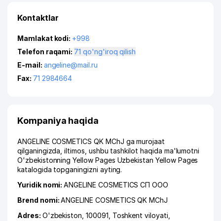
Kontaktlar
Mamlakat kodi:
+998
Telefon raqami:
71 qo'ng'iroq qilish
E-mail:
angeline@mail.ru
Fax:
71 2984664
Kompaniya haqida
ANGELINE COSMETICS QK MChJ ga murojaat
qilganingizda, iltimos, ushbu tashkilot haqida ma'lumotni
O'zbekistonning Yellow Pages Uzbekistan Yellow Pages
katalogida topganingizni ayting.
Yuridik nomi:
ANGELINE COSMETICS СП ООО
Brend nomi:
ANGELINE COSMETICS QK MChJ
Adres:
O'zbekiston, 100091,
Toshkent viloyati
,