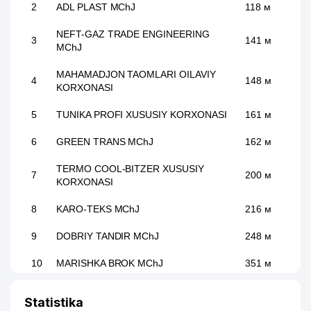
2
ADL PLAST MChJ
118 м
NEFT-GAZ TRADE ENGINEERING
3
141 м
MChJ
MAHAMADJON TAOMLARI OILAVIY
4
148 м
KORXONASI
5
TUNIKA PROFI XUSUSIY KORXONASI
161 м
6
GREEN TRANS MChJ
162 м
TERMO COOL-BITZER XUSUSIY
7
200 м
KORXONASI
8
KARO-TEKS MChJ
216 м
9
DOBRIY TANDIR MChJ
248 м
10
MARISHKA BROK MChJ
351 м
QO'YLIQ ASFALTOBETON ZAVODI
11
356 м
Statistika
MChJ