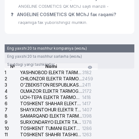
KORXONASI
ANGELINE COSMETICS QK MChJ sayti manzili -
31
YANGI KURGON MAHALLA QO'MITASI
836 м
❓
ANGELINE COSMETICS QK MChJ fax raqami?
raqamiga fax yuborishingiz mumkin.
CHROMOS PRODUCTION XUSUSIY
32
975 м
KORXONASI
Eng yaxshi 20 ta mashhur kompaniya (июль)
Eng yaxshi 20 ta mashhur sarlavha (июль)
Saytdagi yangi tashkilotlar
№
Nomi
1
YASHNOBOD ELEKTR TARMOG'I NOSOZLIKLARI XIZMATI
3182
2
CHILONZOR ELEKTR TARMOG'I NOSOZLIK XIZMATI
2459
3
O'ZBEKISTON RESPUBLIKASI BOSH PROKURATURASI ISHONCH TELEFONI
2411
4
OLMAZOR ELEKTR TARMOG'I NOSOZLIKLARI XIZMATI
2172
5
UCH-TEPA ELEKTR TARMOG'I NOSOZLIKLARI XIZMATI
1418
6
TOSHKENT SHAHAR ELEKTR TARMOQLARI KORXONASI AJ
1417
7
SHAYXONTOHUR ELEKTR TARMOG'I NOSOZLIKLARINI TUZATISH XIZMATI
1407
8
SAMARQAND ELEKTR TARMOQLARI AJ
1398
9
SURXONDARYO ELEKTR TARMOQLARI AJ
1378
10
TOSHKENT TUMANI ELEKTR TARMOG'I AVARIYA XIZMATI
1286
11
TOSHKENT SHAHRI TASHKILOT TELEFONLARI HAQIDA MA'LUMOT BYUROSI
1263