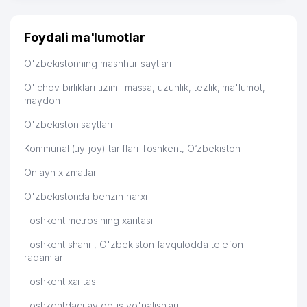
много заказывают, а вначале только по
Узбекистану брали, но вяло. Удалось раскрутиться,
дальше развиваюсь потихоньку😊
Foydali ma'lumotlar
Hamida 03.08.2026 12:45:39
O'zbekistonning mashhur saytlari
O'lchov birliklari tizimi: massa, uzunlik, tezlik, ma'lumot,
maydon
O'zbekiston saytlari
Kommunal (uy-joy) tariflari Toshkent, O‘zbekiston
Onlayn xizmatlar
O'zbekistonda benzin narxi
Toshkent metrosining xaritasi
Toshkent shahri, O'zbekiston favqulodda telefon
raqamlari
Toshkent xaritasi
Toshkentdagi avtobus yo'nalishlari