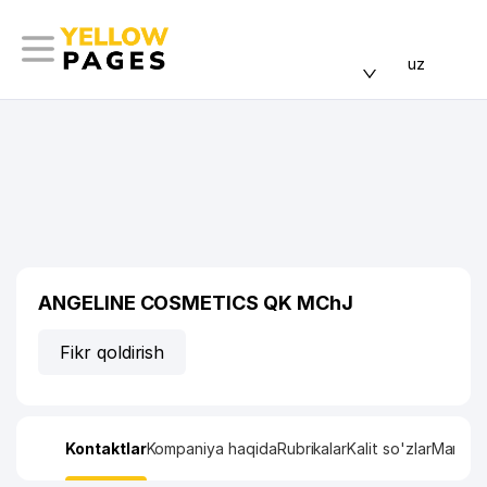
uz
ANGELINE COSMETICS QK MChJ
Fikr qoldirish
Kontaktlar
Kompaniya haqida
Rubrikalar
Kalit so'zlar
Manzil x