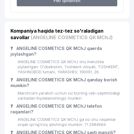
Fikr qoldirish
ALUBOND COMPOSITE MATERIAL QK
22
666 м
MChJ
23
NASOS AGREGAT SERVIS MChJ
680 м
Kompaniya haqida tez-tez so'raladigan
ZEBO-SHAMS UY-JOY MULK
24
715 м
savollar
(ANGELINE COSMETICS QK MChJ)
SHIRKATI
❓
ANGELINE COSMETICS QK MChJ qaerda
UMUMIY O'RTA TA'LIM MAKTABI
25
743 м
joylashgan?
№230
ANGELINE COSMETICS QK MChJ shu manzilda
TURSUNOY BARAKA SAVDO XUSUSIY
joylashgan: O'zbekiston, Toshkent viloyati, TOSHKENT,
26
769 м
KORXONASI
YASHNOBOD tumani, YARASHEV, 100091, 26.
❓
ANGELINE COSMETICS QK MChJ qanday borish
TEGIRMON-NOVVOYXONA
mumkin?
27
809 м
JIHOZLARI MChJ
Marshrutni yaratish uchun siz bizning veb-saytimizdagi
xaritadan foydalanishingiz mumkin
28
116-SON ALOQA BO'LIMI
828 м
❓
ANGELINE COSMETICS QK MChJ telefon
raqamlari?
RASULJON KIMYO SAVDO XUSUSIY
29
829 м
KORXONASI
ANGELINE COSMETICS QK MChJ ga siz shu raqamlar
orqali qo’ng’iroq qilishingiz mumkin: 71 2984664
MAXMUD LAVASH BIZNES OILAVIY
❓
ANGELINE COSMETICS QK MChJ sayti manzili?
30
833 м