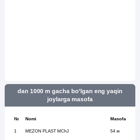
dan 1000 m gacha bo'lgan eng yaqin
joylarga masofa
№
Nomi
Masofa
1
MEZON PLAST MChJ
54 м