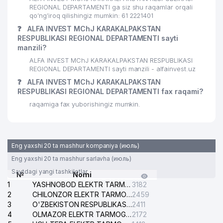
REGIONAL DEPARTAMENTI ga siz shu raqamlar orqali
qo’ng’iroq qilishingiz mumkin: 61 2221401
❓
ALFA INVEST MChJ KARAKALPAKSTAN
RESPUBLIKASI REGIONAL DEPARTAMENTI sayti
manzili?
ALFA INVEST MChJ KARAKALPAKSTAN RESPUBLIKASI
REGIONAL DEPARTAMENTI sayti manzili - alfainvest.uz
❓
ALFA INVEST MChJ KARAKALPAKSTAN
RESPUBLIKASI REGIONAL DEPARTAMENTI fax raqami?
raqamiga fax yuborishingiz mumkin.
Eng yaxshi 20 ta mashhur kompaniya (июль)
Eng yaxshi 20 ta mashhur sarlavha (июль)
Saytdagi yangi tashkilotlar
№
Nomi
1
YASHNOBOD ELEKTR TARMOG'I NOSOZLIKLARI XIZMATI
3182
2
CHILONZOR ELEKTR TARMOG'I NOSOZLIK XIZMATI
2459
3
O'ZBEKISTON RESPUBLIKASI BOSH PROKURATURASI ISHONCH TELEFONI
2411
4
OLMAZOR ELEKTR TARMOG'I NOSOZLIKLARI XIZMATI
2172