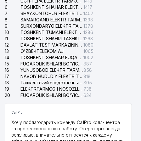
5
UCH-TEPA ELEKTR TARMOG'I NOSOZLIKLARI XIZMATI
1418
6
TOSHKENT SHAHAR ELEKTR TARMOQLARI KORXONASI AJ
1417
7
SHAYXONTOHUR ELEKTR TARMOG'I NOSOZLIKLARINI TUZATISH XIZMATI
1407
8
SAMARQAND ELEKTR TARMOQLARI AJ
1398
9
SURXONDARYO ELEKTR TARMOQLARI AJ
1378
10
TOSHKENT TUMANI ELEKTR TARMOG'I AVARIYA XIZMATI
1286
11
TOSHKENT SHAHRI TASHKILOT TELEFONLARI HAQIDA MA'LUMOT BYUROSI
1263
12
DAVLAT TEST MARKAZINING ISHONCH TELEFONLARI
1080
13
O'ZBEKTELEKOM AJ
1065
14
TOSHKENT SHAHAR FUQAROLIK ISHLARI BO'YICHA SUDI
1002
15
FUQAROLIK ISHLARI BO'YICHA YAKKASAROY TUMANLARARO SUDI
887
16
YUNUSOBOD ELEKTR TARMOG'I NOSOZLIKLARI XIZMATI
858
17
NAVOIY HUDUDIY ELEKTR TARMOQLARI KORXONASI AJ
818
18
Ташкентский следственный изолятор
805
19
ELEKTRTARMOG'I NOSOZLIKLARINI TO'ZATISH SERGELI XIZMATI
738
20
FUQAROLIK ISHLARI BO'YICHA UCH-TEPA TUMANI SUDI
634
CallPro
Хочу поблагодарить команду CallPro колл-центра
за профессиональную работу. Операторы всегда
вежливые, внимательно относятся к каждому