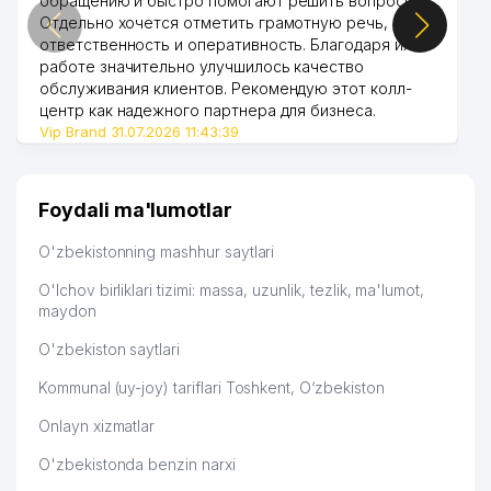
обращению и быстро помогают решить вопросы.
Отдельно хочется отметить грамотную речь,
ответственность и оперативность. Благодаря их
работе значительно улучшилось качество
обслуживания клиентов. Рекомендую этот колл-
центр как надежного партнера для бизнеса.
Vip Brand 31.07.2026 11:43:39
Foydali ma'lumotlar
O'zbekistonning mashhur saytlari
O'lchov birliklari tizimi: massa, uzunlik, tezlik, ma'lumot,
maydon
O'zbekiston saytlari
Kommunal (uy-joy) tariflari Toshkent, O‘zbekiston
Onlayn xizmatlar
O'zbekistonda benzin narxi