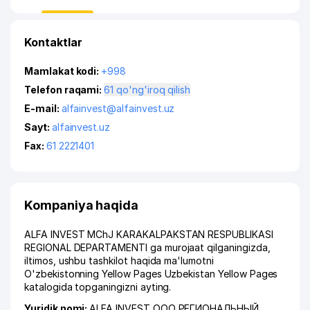
Kontaktlar
Mamlakat kodi:
+998
Telefon raqami:
61 qo'ng'iroq qilish
E-mail:
alfainvest@alfainvest.uz
Sayt:
alfainvest.uz
Fax:
61 2221401
Kompaniya haqida
ALFA INVEST MChJ KARAKALPAKSTAN RESPUBLIKASI
REGIONAL DEPARTAMENTI ga murojaat qilganingizda,
iltimos, ushbu tashkilot haqida ma'lumotni
O'zbekistonning Yellow Pages Uzbekistan Yellow Pages
katalogida topganingizni ayting.
Yuridik nomi:
ALFA INVEST ООО РЕГИОНАЛЬНЫЙ