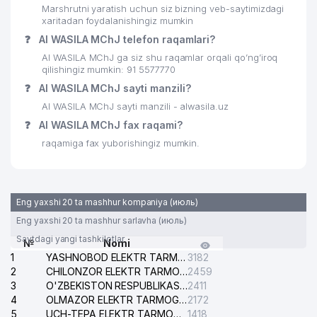
Marshrutni yaratish uchun siz bizning veb-saytimizdagi
xaritadan foydalanishingiz mumkin
❓
Al WASILA MChJ telefon raqamlari?
Al WASILA MChJ ga siz shu raqamlar orqali qo’ng’iroq
qilishingiz mumkin: 91 5577770
❓
Al WASILA MChJ sayti manzili?
Al WASILA MChJ sayti manzili - alwasila.uz
❓
Al WASILA MChJ fax raqami?
raqamiga fax yuborishingiz mumkin.
Eng yaxshi 20 ta mashhur kompaniya (июль)
Eng yaxshi 20 ta mashhur sarlavha (июль)
Saytdagi yangi tashkilotlar
№
Nomi
1
YASHNOBOD ELEKTR TARMOG'I NOSOZLIKLARI XIZMATI
3182
2
CHILONZOR ELEKTR TARMOG'I NOSOZLIK XIZMATI
2459
3
O'ZBEKISTON RESPUBLIKASI BOSH PROKURATURASI ISHONCH TELEFONI
2411
4
OLMAZOR ELEKTR TARMOG'I NOSOZLIKLARI XIZMATI
2172
5
UCH-TEPA ELEKTR TARMOG'I NOSOZLIKLARI XIZMATI
1418