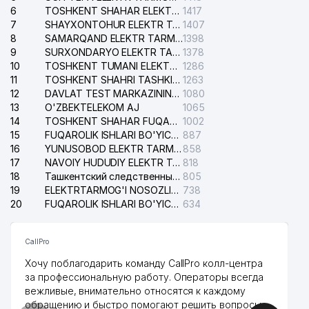
6
TOSHKENT SHAHAR ELEKTR TARMOQLARI KORXONASI AJ
1417
7
SHAYXONTOHUR ELEKTR TARMOG'I NOSOZLIKLARINI TUZATISH XIZMATI
1407
8
SAMARQAND ELEKTR TARMOQLARI AJ
1398
9
SURXONDARYO ELEKTR TARMOQLARI AJ
1378
10
TOSHKENT TUMANI ELEKTR TARMOG'I AVARIYA XIZMATI
1286
11
TOSHKENT SHAHRI TASHKILOT TELEFONLARI HAQIDA MA'LUMOT BYUROSI
1263
12
DAVLAT TEST MARKAZINING ISHONCH TELEFONLARI
1080
13
O'ZBEKTELEKOM AJ
1065
14
TOSHKENT SHAHAR FUQAROLIK ISHLARI BO'YICHA SUDI
1002
15
FUQAROLIK ISHLARI BO'YICHA YAKKASAROY TUMANLARARO SUDI
887
16
YUNUSOBOD ELEKTR TARMOG'I NOSOZLIKLARI XIZMATI
858
17
NAVOIY HUDUDIY ELEKTR TARMOQLARI KORXONASI AJ
818
18
Ташкентский следственный изолятор
805
19
ELEKTRTARMOG'I NOSOZLIKLARINI TO'ZATISH SERGELI XIZMATI
738
20
FUQAROLIK ISHLARI BO'YICHA UCH-TEPA TUMANI SUDI
634
CallPro
Хочу поблагодарить команду CallPro колл-центра
за профессиональную работу. Операторы всегда
вежливые, внимательно относятся к каждому
обращению и быстро помогают решить вопросы.