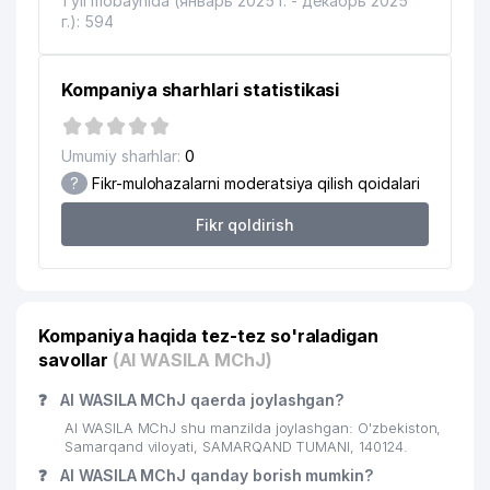
1 yil mobaynida (январь 2025 г. - декабрь 2025
г.): 594
Kompaniya sharhlari statistikasi
Umumiy sharhlar:
0
?
Fikr-mulohazalarni moderatsiya qilish qoidalari
Fikr qoldirish
Kompaniya haqida tez-tez so'raladigan
savollar
(Al WASILA MChJ)
❓
Al WASILA MChJ qaerda joylashgan?
Al WASILA MChJ shu manzilda joylashgan: O'zbekiston,
Samarqand viloyati, SAMARQAND TUMANI, 140124.
❓
Al WASILA MChJ qanday borish mumkin?