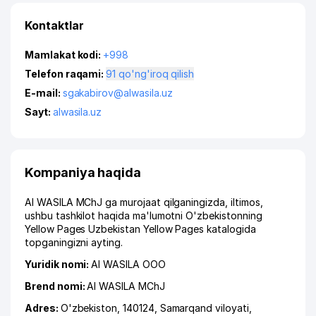
Kontaktlar
Mamlakat kodi:
+998
Telefon raqami:
91 qo'ng'iroq qilish
E-mail:
sgakabirov@alwasila.uz
Sayt:
alwasila.uz
Kompaniya haqida
Al WASILA MChJ ga murojaat qilganingizda, iltimos,
ushbu tashkilot haqida ma'lumotni O'zbekistonning
Yellow Pages Uzbekistan Yellow Pages katalogida
topganingizni ayting.
Yuridik nomi:
Al WASILA ООО
Brend nomi:
Al WASILA MChJ
Adres:
O'zbekiston, 140124,
Samarqand viloyati
,