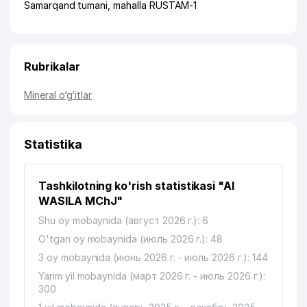
Samarqand tumani
,
mahalla RUSTAM-1
Rubrikalar
Mineral o‘g‘itlar
Statistika
Tashkilotning ko'rish statistikasi "Al
WASILA MChJ"
Shu oy mobaynida (август 2026 г.): 6
O'tgan oy mobaynida (июль 2026 г.): 48
3 oy mobaynida (июнь 2026 г. - июль 2026 г.): 144
Yarim yil mobaynida (март 2026 г. - июль 2026 г.):
300