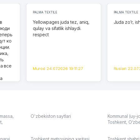
PALMA TEXTILE
PALMA TEXTILE
в
Yellowpages juda tez, aniq,
Juda zo’r, is
 люди
qulay va sifatlik ishlaydi.
теперь
respect
дут ко
нции.
ика,
ть
а все
Murod 24.07.2026 19:11:27
Ruslan 22.07.
на
моем
оется,
карте
а что
З.
: massa,
O'zbekiston saytlari
Kommunal (uy-joy
t,
Toshkent, O‘zbe
:37
narxi
Toshkent metrosining xaritasi
Toshkent shahri