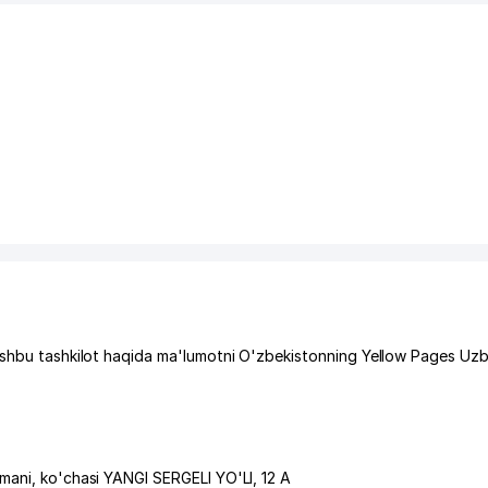
 ushbu tashkilot haqida ma'lumotni O'zbekistonning Yellow Pages Uzb
umani
,
ko'chasi YANGI SERGELI YO'LI
, 12 A