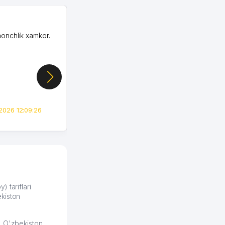
OZON MChJ
honchlik xamkor.
Зашел на Озон в
Узбекистане почти
случайно, когда коллега
показал свой кабинет и
цифры, так что я буквально
сразу загорелся этой
идеей. Регистрация заняла
всего вечер, а договор там
2026 12:09:26
вполне понятный и нет этих
всяких замудреных
юридических
формулировок. Первое
время сильно тупил с
продвижением, но в итоге
разобрался. Озон как раз
получает свои 50 кликов на
) tariflari
kiston
обучение и цена потом
держится ровно около
ставки. Работать на
, O'zbekiston