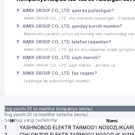
❓
AIMIX GROUP CO., LTD. qaerda joylashgan?
AIMIX GROUP CO., LTD. shu manzilda joylashgan: O'zbekisto
❓
AIMIX GROUP CO., LTD. qanday borish mumkin?
Marshrutni yaratish uchun siz bizning veb-saytimizdagi xa
❓
AIMIX GROUP CO., LTD. telefon raqamlari?
AIMIX GROUP CO., LTD. ga siz shu raqamlar orqali qo’ng’iro
❓
AIMIX GROUP CO., LTD. sayti manzili?
AIMIX GROUP CO., LTD. sayti manzili - aicrane.uz
❓
AIMIX GROUP CO., LTD. fax raqami?
raqamiga fax yuborishingiz mumkin.
Eng yaxshi 20 ta mashhur kompaniya (июль)
Eng yaxshi 20 ta mashhur sarlavha (июль)
Saytdagi yangi tashkilotlar
№
Nomi
1
YASHNOBOD ELEKTR TARMOG'I NOSOZLIKLARI 
2
CHILONZOR ELEKTR TARMOG'I NOSOZLIK XIZM