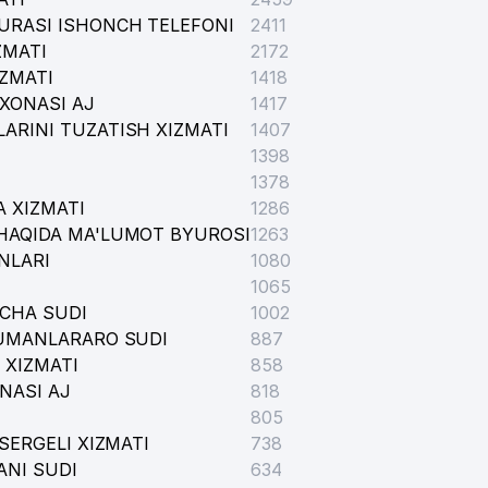
URASI ISHONCH TELEFONI
2411
ZMATI
2172
IZMATI
1418
XONASI AJ
1417
ARINI TUZATISH XIZMATI
1407
1398
1378
 XIZMATI
1286
HAQIDA MA'LUMOT BYUROSI
1263
NLARI
1080
1065
ICHA SUDI
1002
TUMANLARARO SUDI
887
 XIZMATI
858
NASI AJ
818
805
SERGELI XIZMATI
738
ANI SUDI
634