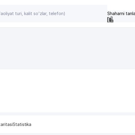
Shaharni tanl
aritasi
Statistika