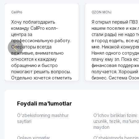
CallPro
OZON MChJ
Хочу поблагодарить
Я открыл первый ПВЗ 
команду CallPro колл-
нашем поселке и как
центра за
стали рады) не надо 
профессиональную работу.
в город ездить, все и
Операторы всегда
мне. Никакой конкуре
вежливые, внимательно
Нанял одного сотрудн
относятся к каждому
плачу ему зп. Пока ес
обращению и быстро
финансовая поддержк
помогают решить вопросы.
получается. Хороший
Отдельно хочется отметить
бизнес. Система Озо
грамотную речь,
сама делает отчеты.
ответственность и
Другой конкурент в 
оперативность. Благодаря
поселке вряд ли откр
их работе значительно
потому что видно на 
Foydali ma'lumotlar
улучшилось качество
Озона для Узбекистан
обслуживания клиентов.
тут у нас уже есть ПВ
O'zbekistonning mashhur
O'lchov birliklari tizimi
Рекомендую этот колл-
saytlari
Выгодное дело и
uzunlik, tezlik, ma'lumo
maydon
центр как надежного
спокойное.
партнера для бизнеса.
Марат 27.07.2026 08:00
Onlayn xizmatlar
O'zbekistonda benzin 