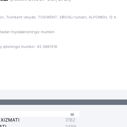
n, Toshkent viloyati, TOSHKENT, SIRG'ALI tumani, ALPOMISH, 12 A.
ritadan foydalanishingiz mumkin
q qilishingiz mumkin: 93 3887616
XIZMATI
3182
ATI
2459