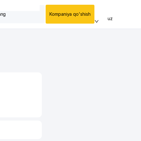
ang
Kompaniya qo'shish
uz