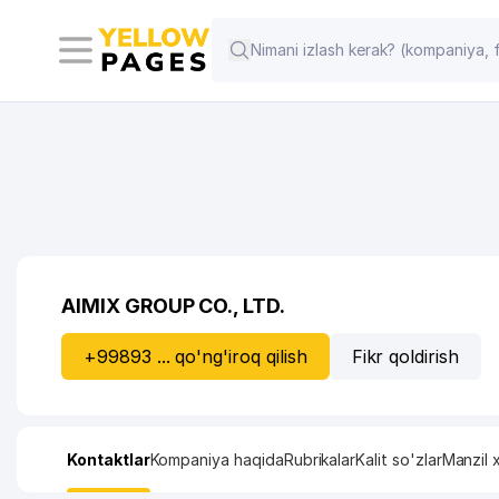
AIMIX GROUP CO., LTD.
+99893 ... qo'ng'iroq qilish
Fikr qoldirish
Kontaktlar
Kompaniya haqida
Rubrikalar
Kalit so'zlar
Manzil x