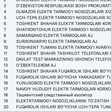
3
O'ZBEKISTON RESPUBLIKASI BOSH PROKURAT
4
OLMAZOR ELEKTR TARMOG'I NOSOZLIKLARI XI
5
UCH-TEPA ELEKTR TARMOG'I NOSOZLIKLARI X
6
TOSHKENT SHAHAR ELEKTR TARMOQLARI KOR
7
SHAYXONTOHUR ELEKTR TARMOG'I NOSOZLIKL
8
SAMARQAND ELEKTR TARMOQLARI AJ
9
SURXONDARYO ELEKTR TARMOQLARI AJ
10
TOSHKENT TUMANI ELEKTR TARMOG'I AVARIYA
11
TOSHKENT SHAHRI TASHKILOT TELEFONLARI 
12
DAVLAT TEST MARKAZINING ISHONCH TELEFO
13
O'ZBEKTELEKOM AJ
14
TOSHKENT SHAHAR FUQAROLIK ISHLARI BO'Y
15
FUQAROLIK ISHLARI BO'YICHA YAKKASAROY 
16
YUNUSOBOD ELEKTR TARMOG'I NOSOZLIKLARI
17
NAVOIY HUDUDIY ELEKTR TARMOQLARI KORXO
18
Ташкентский следственный изолятор
19
ELEKTRTARMOG'I NOSOZLIKLARINI TO'ZATISH 
20
FUQAROLIK ISHLARI BO'YICHA UCH-TEPA TUM