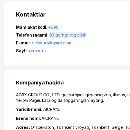
Kontaktlar
Mamlakat kodi:
+998
Telefon raqami:
93 qo'ng'iroq qilish
E-mail:
turkaruul@gmail.com
Sayt:
aicrane.uz
Kompaniya haqida
AIMIX GROUP CO., LTD. ga murojaat qilganingizda, iltimos,
Yellow Pages katalogida topganingizni ayting.
Yuridik nomi:
AICRANE
Brend nomi:
AICRANE
Adres:
O'zbekiston,
Toshkent viloyati
,
Toshkent
,
Sergeli t