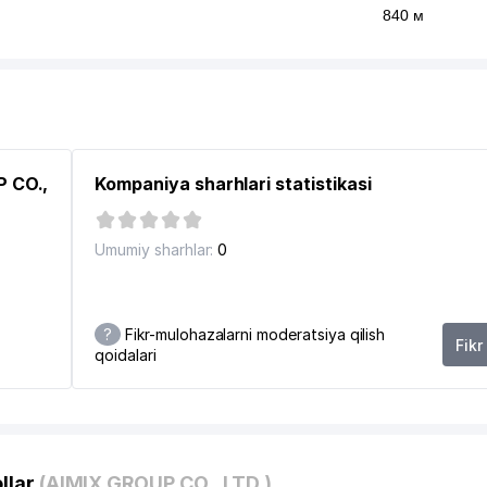
840 м
P CO.,
Kompaniya sharhlari statistikasi
Umumiy sharhlar:
0
?
Fikr-mulohazalarni moderatsiya qilish
Fikr
qoidalari
llar
(AIMIX GROUP CO., LTD.)