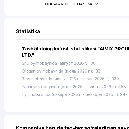
1
BOLALAR BOG'CHASI №134
Statistika
Tashkilotning ko'rish statistikasi "AIMIX GROU
LTD."
Shu oy mobaynida (август 2026 г.): 30
O'tgan oy mobaynida (июль 2026 г.): 138
3 oy mobaynida (июнь 2026 г. - июль 2026 г.): 330
Yarim yil mobaynida (март 2026 г. - июль 2026 г.): 558
1 yil mobaynida (январь 2025 г. - декабрь 2025 г.): 942
Kompaniya haqida tez-tez so'raladigan savo