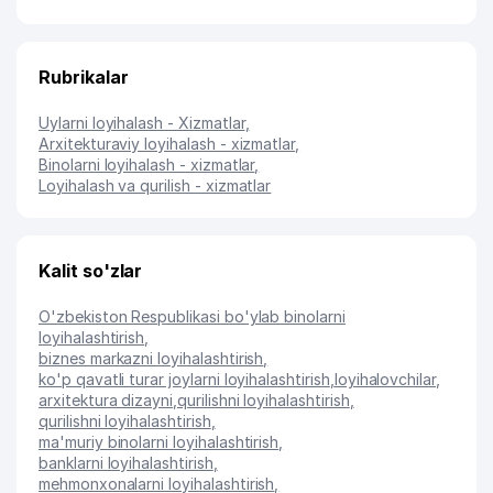
Rubrikalar
Uylarni loyihalash - Xizmatlar
,
Arxitekturaviy loyihalash - xizmatlar
,
Binolarni loyihalash - xizmatlar
,
Loyihalash va qurilish - xizmatlar
Kalit so'zlar
O'zbekiston Respublikasi bo'ylab binolarni
loyihalashtirish
,
biznes markazni loyihalashtirish
,
ko'p qavatli turar joylarni loyihalashtirish
,
loyihalovchilar
,
arxitektura dizayni
,
qurilishni loyihalashtirish
,
qurilishni loyihalashtirish
,
ma'muriy binolarni loyihalashtirish
,
banklarni loyihalashtirish
,
mehmonxonalarni loyihalashtirish
,