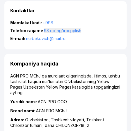
Kontaktlar
Mamlakat kodi:
+998
Telefon raqami:
93 qo'ng'iroq qilish
E-mail:
nurbekovich@mail.ru
Kompaniya haqida
AGN PRO MChJ ga murojaat qilganingizda, iltimos, ushbu
tashkilot haqida ma'lumotni O'zbekistonning Yellow
Pages Uzbekistan Yellow Pages katalogida topganingizni
ayting.
Yuridik nomi:
AGN PRO ООО
Brend nomi:
AGN PRO MChJ
Adres:
O'zbekiston,
Toshkent viloyati
,
Toshkent
,
Chilonzor tumani
,
daha CHILONZOR-18
, 2