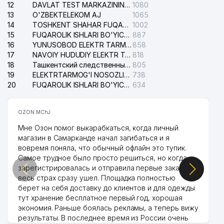
12
DAVLAT TEST MARKAZINING ISHONCH TELEFONLARI
1080
13
O'ZBEKTELEKOM AJ
1065
14
TOSHKENT SHAHAR FUQAROLIK ISHLARI BO'YICHA SUDI
1002
15
FUQAROLIK ISHLARI BO'YICHA YAKKASAROY TUMANLARARO SUDI
887
16
YUNUSOBOD ELEKTR TARMOG'I NOSOZLIKLARI XIZMATI
858
17
NAVOIY HUDUDIY ELEKTR TARMOQLARI KORXONASI AJ
818
18
Ташкентский следственный изолятор
805
19
ELEKTRTARMOG'I NOSOZLIKLARINI TO'ZATISH SERGELI XIZMATI
738
20
FUQAROLIK ISHLARI BO'YICHA UCH-TEPA TUMANI SUDI
634
OZON MChJ
Мне Озон помог выкарабкаться, когда личный
магазин в Самарканде начал загибаться и я
вовремя поняла, что обычный офлайн это тупик.
Самое трудное было просто решиться, но когда
зарегистрировалась и отправила первые заказы,
весь страх сразу ушел. Площадка полностью
берет на себя доставку до клиентов и для одежды
тут хранение бесплатное первый год, хорошая
экономия. Раньше боялась рекламы, а теперь вижу
результаты. В последнее время из России очень