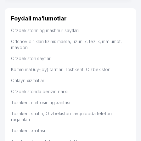
много заказывают, а вначале только по
Узбекистану брали, но вяло. Удалось раскрутиться,
дальше развиваюсь потихоньку😊
Foydali ma'lumotlar
Hamida 03.08.2026 12:45:39
O'zbekistonning mashhur saytlari
O'lchov birliklari tizimi: massa, uzunlik, tezlik, ma'lumot,
maydon
O'zbekiston saytlari
Kommunal (uy-joy) tariflari Toshkent, O‘zbekiston
Onlayn xizmatlar
O'zbekistonda benzin narxi
Toshkent metrosining xaritasi
Toshkent shahri, O'zbekiston favqulodda telefon
raqamlari
Toshkent xaritasi