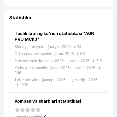
Statistika
Tashkilotning ko'rish statistikasi "AGN
PRO MChJ"
Shu oy mobaynida (август 2026 г.): 24
O'tgan oy mobaynida (июль 2026 г.): 66
3 oy mobaynida (июнь 2026 г. - июль 2026 г.): 210
Yarim yil mobaynida (март 2026 г. - июль 2026 г.):
396
1 yil mobaynida (январь 2025 г. - декабрь 2025
г.): 1038
Kompaniya sharhlari statistikasi
Umumiy sharhlar:
0