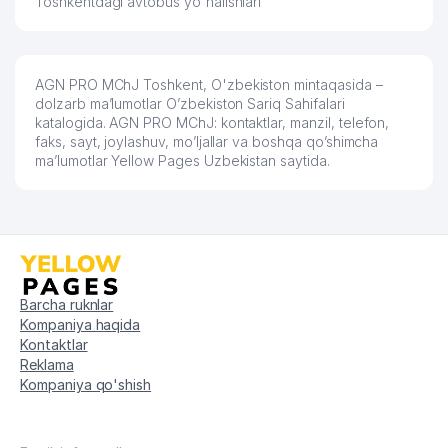
Toshkentdagi avtobus yo'nalishlari
AGN PRO MChJ Toshkent, O'zbekiston mintaqasida –
dolzarb ma’lumotlar O’zbekiston Sariq Sahifalari
katalogida. AGN PRO MChJ: kontaktlar, manzil, telefon,
faks, sayt, joylashuv, mo’ljallar va boshqa qo’shimcha
ma’lumotlar Yellow Pages Uzbekistan saytida.
Barcha ruknlar
Kompaniya haqida
Kontaktlar
Reklama
Kompaniya qo'shish