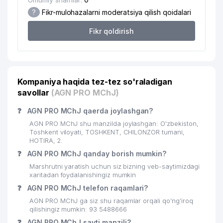
?
Fikr-mulohazalarni moderatsiya qilish qoidalari
Fikr qoldirish
Kompaniya haqida tez-tez so'raladigan
savollar
(AGN PRO MChJ)
❓
AGN PRO MChJ qaerda joylashgan?
AGN PRO MChJ shu manzilda joylashgan: O'zbekiston,
Toshkent viloyati, TOSHKENT, CHILONZOR tumani,
HOTIRA, 2.
❓
AGN PRO MChJ qanday borish mumkin?
Marshrutni yaratish uchun siz bizning veb-saytimizdagi
xaritadan foydalanishingiz mumkin
❓
AGN PRO MChJ telefon raqamlari?
AGN PRO MChJ ga siz shu raqamlar orqali qo’ng’iroq
qilishingiz mumkin: 93 5488666
❓
AGN PRO MChJ sayti manzili?