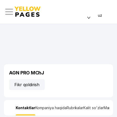
uz
AGN PRO MChJ
Fikr qoldirish
Kontaktlar
Kompaniya haqida
Rubrikalar
Kalit so'zlar
Manzil x