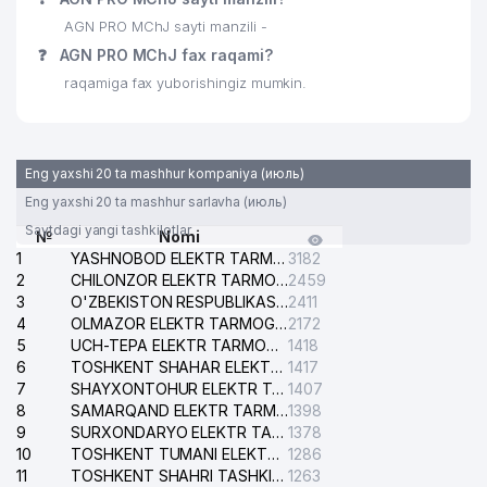
AGN PRO MChJ sayti manzili -
❓
AGN PRO MChJ fax raqami?
raqamiga fax yuborishingiz mumkin.
Eng yaxshi 20 ta mashhur kompaniya (июль)
Eng yaxshi 20 ta mashhur sarlavha (июль)
Saytdagi yangi tashkilotlar
№
Nomi
1
YASHNOBOD ELEKTR TARMOG'I NOSOZLIKLARI XIZMATI
3182
2
CHILONZOR ELEKTR TARMOG'I NOSOZLIK XIZMATI
2459
3
O'ZBEKISTON RESPUBLIKASI BOSH PROKURATURASI ISHONCH TELEFONI
2411
4
OLMAZOR ELEKTR TARMOG'I NOSOZLIKLARI XIZMATI
2172
5
UCH-TEPA ELEKTR TARMOG'I NOSOZLIKLARI XIZMATI
1418
6
TOSHKENT SHAHAR ELEKTR TARMOQLARI KORXONASI AJ
1417
7
SHAYXONTOHUR ELEKTR TARMOG'I NOSOZLIKLARINI TUZATISH XIZMATI
1407
8
SAMARQAND ELEKTR TARMOQLARI AJ
1398
9
SURXONDARYO ELEKTR TARMOQLARI AJ
1378
10
TOSHKENT TUMANI ELEKTR TARMOG'I AVARIYA XIZMATI
1286
11
TOSHKENT SHAHRI TASHKILOT TELEFONLARI HAQIDA MA'LUMOT BYUROSI
1263