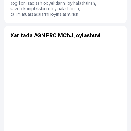
sog'liqni saqlash obyektlarini loyihalashtirish
,
savdo komplekslarini loyihalashtirish
,
ta'lim muassasalarini loyihalashtirish
Xaritada AGN PRO MChJ joylashuvi