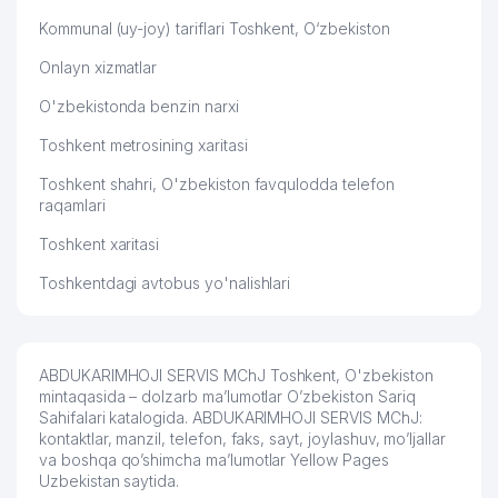
Kommunal (uy-joy) tariflari Toshkent, O‘zbekiston
Onlayn xizmatlar
O'zbekistonda benzin narxi
Toshkent metrosining xaritasi
Toshkent shahri, O'zbekiston favqulodda telefon
raqamlari
Toshkent xaritasi
Toshkentdagi avtobus yo'nalishlari
ABDUKARIMHOJI SERVIS MChJ Toshkent, O'zbekiston
mintaqasida – dolzarb ma’lumotlar O’zbekiston Sariq
Sahifalari katalogida. ABDUKARIMHOJI SERVIS MChJ:
kontaktlar, manzil, telefon, faks, sayt, joylashuv, mo’ljallar
va boshqa qo’shimcha ma’lumotlar Yellow Pages
Uzbekistan saytida.