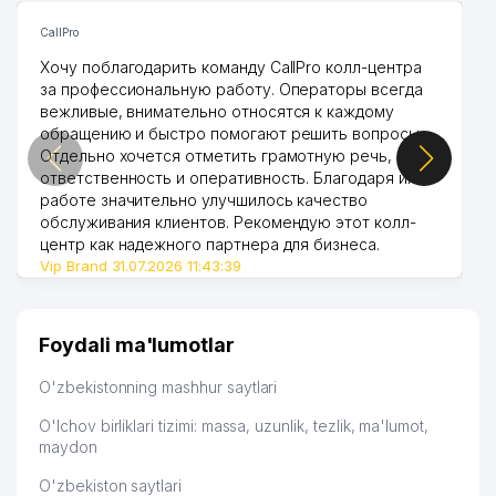
CallPro
Хочу поблагодарить команду CallPro колл-центра
за профессиональную работу. Операторы всегда
вежливые, внимательно относятся к каждому
обращению и быстро помогают решить вопросы.
Отдельно хочется отметить грамотную речь,
ответственность и оперативность. Благодаря их
работе значительно улучшилось качество
обслуживания клиентов. Рекомендую этот колл-
центр как надежного партнера для бизнеса.
Vip Brand 31.07.2026 11:43:39
Foydali ma'lumotlar
O'zbekistonning mashhur saytlari
O'lchov birliklari tizimi: massa, uzunlik, tezlik, ma'lumot,
maydon
O'zbekiston saytlari