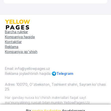
Barcha ruknlar
Kompaniya haqida
Kontaktlar
Reklama
Kompaniya qo'shish
Email: info@yellowpages.uz
Reklama joylashtirish haqida
Telegram
Adres: 100170, O'zbekiston, Toshkent shahri, Sayram ko'chasi
25.
Har qanday nusxa ko'chirish materiallari faqat sayt
ma'muriyatining ruxsati bilan mumkin YellowPages.Uz
Biz
cookie fayllaridan
foydalanamiz