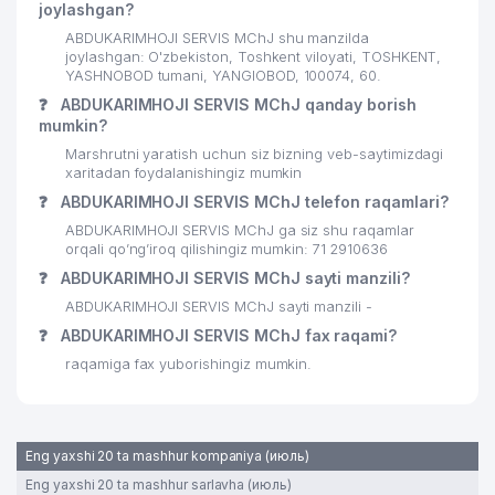
joylashgan?
ABDUKARIMHOJI SERVIS MChJ shu manzilda
joylashgan: O'zbekiston, Toshkent viloyati, TOSHKENT,
YASHNOBOD tumani, YANGIOBOD, 100074, 60.
❓
ABDUKARIMHOJI SERVIS MChJ qanday borish
mumkin?
Marshrutni yaratish uchun siz bizning veb-saytimizdagi
xaritadan foydalanishingiz mumkin
❓
ABDUKARIMHOJI SERVIS MChJ telefon raqamlari?
ABDUKARIMHOJI SERVIS MChJ ga siz shu raqamlar
orqali qo’ng’iroq qilishingiz mumkin: 71 2910636
❓
ABDUKARIMHOJI SERVIS MChJ sayti manzili?
ABDUKARIMHOJI SERVIS MChJ sayti manzili -
❓
ABDUKARIMHOJI SERVIS MChJ fax raqami?
raqamiga fax yuborishingiz mumkin.
Eng yaxshi 20 ta mashhur kompaniya (июль)
Eng yaxshi 20 ta mashhur sarlavha (июль)