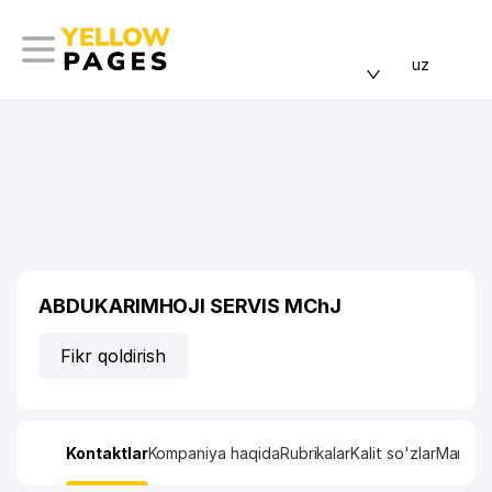
uz
ABDUKARIMHOJI SERVIS MChJ
Fikr qoldirish
Kontaktlar
Kompaniya haqida
Rubrikalar
Kalit so'zlar
Manzil x