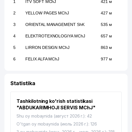
1
ITV SOFT MChJ
421 м
2
YELLOW PAGES MChJ
427 м
3
ORIENTAL MANAGEMENT ShK
535 м
4
ELEKTROTEXNOLOGIYA MChJ
657 м
5
LIRRON DESIGN MChJ
863 м
6
FELIX ALFA MChJ
977 м
Statistika
Tashkilotning ko'rish statistikasi
"ABDUKARIMHOJI SERVIS MChJ"
Shu oy mobaynida (август 2026 г.): 42
O'tgan oy mobaynida (июль 2026 г.): 126
3 oy mobaynida (июнь 2026 г. - июль 2026 г.): 318