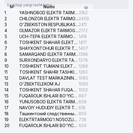
Saytdagi yangi tashkilotlar
№
Nomi
1
YASHNOBOD ELEKTR TARMOG'I NOSOZLIKLARI XIZMATI
3182
2
CHILONZOR ELEKTR TARMOG'I NOSOZLIK XIZMATI
2459
3
O'ZBEKISTON RESPUBLIKASI BOSH PROKURATURASI ISHONCH TELEFONI
2411
4
OLMAZOR ELEKTR TARMOG'I NOSOZLIKLARI XIZMATI
2172
5
UCH-TEPA ELEKTR TARMOG'I NOSOZLIKLARI XIZMATI
1418
6
TOSHKENT SHAHAR ELEKTR TARMOQLARI KORXONASI AJ
1417
7
SHAYXONTOHUR ELEKTR TARMOG'I NOSOZLIKLARINI TUZATISH XIZMATI
1407
8
SAMARQAND ELEKTR TARMOQLARI AJ
1398
9
SURXONDARYO ELEKTR TARMOQLARI AJ
1378
10
TOSHKENT TUMANI ELEKTR TARMOG'I AVARIYA XIZMATI
1286
11
TOSHKENT SHAHRI TASHKILOT TELEFONLARI HAQIDA MA'LUMOT BYUROSI
1263
12
DAVLAT TEST MARKAZINING ISHONCH TELEFONLARI
1080
13
O'ZBEKTELEKOM AJ
1065
14
TOSHKENT SHAHAR FUQAROLIK ISHLARI BO'YICHA SUDI
1002
15
FUQAROLIK ISHLARI BO'YICHA YAKKASAROY TUMANLARARO SUDI
887
16
YUNUSOBOD ELEKTR TARMOG'I NOSOZLIKLARI XIZMATI
858
17
NAVOIY HUDUDIY ELEKTR TARMOQLARI KORXONASI AJ
818
18
Ташкентский следственный изолятор
805
19
ELEKTRTARMOG'I NOSOZLIKLARINI TO'ZATISH SERGELI XIZMATI
738
20
FUQAROLIK ISHLARI BO'YICHA UCH-TEPA TUMANI SUDI
634