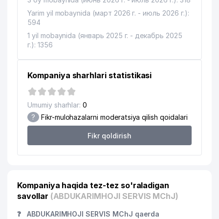
Yarim yil mobaynida (март 2026 г. - июль 2026 г.):
594
1 yil mobaynida (январь 2025 г. - декабрь 2025
г.): 1356
Kompaniya sharhlari statistikasi
Umumiy sharhlar:
0
?
Fikr-mulohazalarni moderatsiya qilish qoidalari
Fikr qoldirish
Kompaniya haqida tez-tez so'raladigan
savollar
(ABDUKARIMHOJI SERVIS MChJ)
❓
ABDUKARIMHOJI SERVIS MChJ qaerda