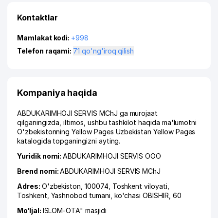
Kontaktlar
Mamlakat kodi:
+998
Telefon raqami:
71 qo'ng'iroq qilish
Kompaniya haqida
ABDUKARIMHOJI SERVIS MChJ ga murojaat
qilganingizda, iltimos, ushbu tashkilot haqida ma'lumotni
O'zbekistonning Yellow Pages Uzbekistan Yellow Pages
katalogida topganingizni ayting.
Yuridik nomi:
ABDUKARIMHOJI SERVIS ООО
Brend nomi:
ABDUKARIMHOJI SERVIS MChJ
Adres:
O'zbekiston, 100074,
Toshkent viloyati
,
Toshkent
,
Yashnobod tumani
,
ko'chasi OBISHIR
, 60
Mo‘ljal:
ISLOM-OTA" masjidi