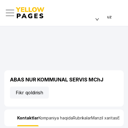
uz
ABAS NUR KOMMUNAL SERVIS MChJ
Fikr qoldirish
Kontaktlar
Kompaniya haqida
Rubrikalar
Manzil xaritasi
Stati