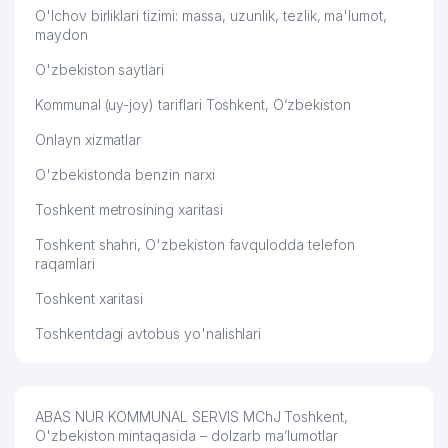
O'lchov birliklari tizimi: massa, uzunlik, tezlik, ma'lumot,
maydon
O'zbekiston saytlari
Kommunal (uy-joy) tariflari Toshkent, O‘zbekiston
Onlayn xizmatlar
O'zbekistonda benzin narxi
Toshkent metrosining xaritasi
Toshkent shahri, O'zbekiston favqulodda telefon
raqamlari
Toshkent xaritasi
Toshkentdagi avtobus yo'nalishlari
ABAS NUR KOMMUNAL SERVIS MChJ Toshkent,
O'zbekiston mintaqasida – dolzarb ma’lumotlar