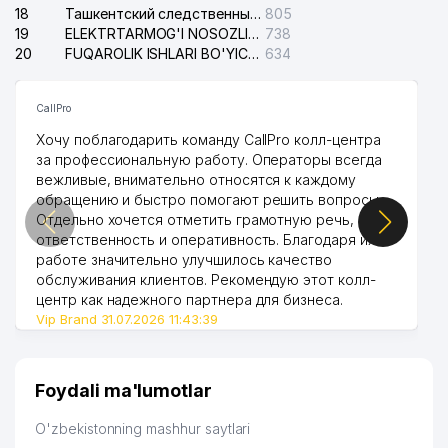
18
Ташкентский следственный изолятор
805
19
ELEKTRTARMOG'I NOSOZLIKLARINI TO'ZATISH SERGELI XIZMATI
738
20
FUQAROLIK ISHLARI BO'YICHA UCH-TEPA TUMANI SUDI
634
CallPro
Хочу поблагодарить команду CallPro колл-центра
за профессиональную работу. Операторы всегда
вежливые, внимательно относятся к каждому
обращению и быстро помогают решить вопросы.
Отдельно хочется отметить грамотную речь,
ответственность и оперативность. Благодаря их
работе значительно улучшилось качество
обслуживания клиентов. Рекомендую этот колл-
центр как надежного партнера для бизнеса.
Vip Brand 31.07.2026 11:43:39
Foydali ma'lumotlar
O'zbekistonning mashhur saytlari