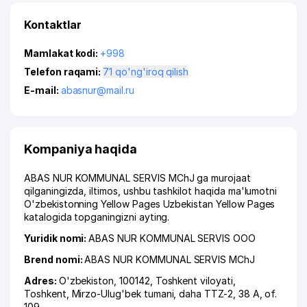
Kontaktlar
Mamlakat kodi:
+998
Telefon raqami:
71 qo'ng'iroq qilish
E-mail:
abasnur@mail.ru
Kompaniya haqida
ABAS NUR KOMMUNAL SERVIS MChJ ga murojaat
qilganingizda, iltimos, ushbu tashkilot haqida ma'lumotni
O'zbekistonning Yellow Pages Uzbekistan Yellow Pages
katalogida topganingizni ayting.
Yuridik nomi:
ABAS NUR KOMMUNAL SERVIS ООО
Brend nomi:
ABAS NUR KOMMUNAL SERVIS MChJ
Adres:
O'zbekiston, 100142,
Toshkent viloyati
,
Toshkent
,
Mirzo-Ulug'bek tumani
,
daha TTZ-2
, 38 A, of.
109