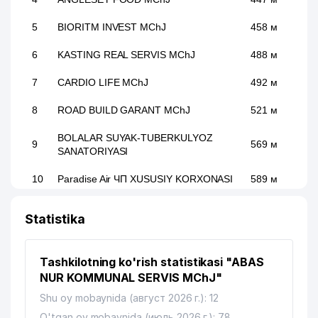
5
BIORITM INVEST MChJ
458 м
6
KASTING REAL SERVIS MChJ
488 м
7
CARDIO LIFE MChJ
492 м
8
ROAD BUILD GARANT MChJ
521 м
BOLALAR SUYAK-TUBERKULYOZ
9
569 м
SANATORIYASI
10
Paradise Air ЧП XUSUSIY KORXONASI
589 м
11
ANDAZA MChJ
607 м
Statistika
12
SHABNAM SILVER MChJ
734 м
Tashkilotning ko'rish statistikasi "ABAS
13
LUCH STOM INTERPRISE MChJ
760 м
NUR KOMMUNAL SERVIS MChJ"
14
BILOL ABROR AZIZ MChJ
870 м
Shu oy mobaynida (август 2026 г.): 12
O'tgan oy mobaynida (июль 2026 г.): 78