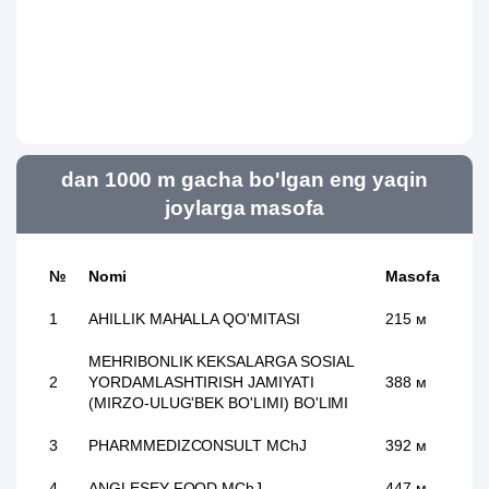
dan 1000 m gacha bo'lgan eng yaqin
joylarga masofa
№
Nomi
Masofa
1
AHILLIK MAHALLA QO'MITASI
215 м
MEHRIBONLIK KEKSALARGA SOSIAL
2
YORDAMLASHTIRISH JAMIYATI
388 м
(MIRZO-ULUG'BEK BO'LIMI) BO'LIMI
3
PHARMMEDIZCONSULT MChJ
392 м
4
ANGLESEY FOOD MChJ
447 м