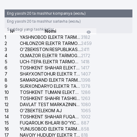
Eng yaxshi 20 ta mashhur kompaniya (июль)
Eng yaxshi 20 ta mashhur sarlavha (июль)
Saytdagi yangi tashkilotlar
№
Nomi
1
YASHNOBOD ELEKTR TARMOG'I NOSOZLIKLARI XIZMATI
3182
2
CHILONZOR ELEKTR TARMOG'I NOSOZLIK XIZMATI
2459
3
O'ZBEKISTON RESPUBLIKASI BOSH PROKURATURASI ISHONCH TELEFONI
2411
4
OLMAZOR ELEKTR TARMOG'I NOSOZLIKLARI XIZMATI
2172
5
UCH-TEPA ELEKTR TARMOG'I NOSOZLIKLARI XIZMATI
1418
6
TOSHKENT SHAHAR ELEKTR TARMOQLARI KORXONASI AJ
1417
7
SHAYXONTOHUR ELEKTR TARMOG'I NOSOZLIKLARINI TUZATISH XIZMATI
1407
8
SAMARQAND ELEKTR TARMOQLARI AJ
1398
9
SURXONDARYO ELEKTR TARMOQLARI AJ
1378
10
TOSHKENT TUMANI ELEKTR TARMOG'I AVARIYA XIZMATI
1286
11
TOSHKENT SHAHRI TASHKILOT TELEFONLARI HAQIDA MA'LUMOT BYUROSI
1263
12
DAVLAT TEST MARKAZINING ISHONCH TELEFONLARI
1080
13
O'ZBEKTELEKOM AJ
1065
14
TOSHKENT SHAHAR FUQAROLIK ISHLARI BO'YICHA SUDI
1002
15
FUQAROLIK ISHLARI BO'YICHA YAKKASAROY TUMANLARARO SUDI
887
16
YUNUSOBOD ELEKTR TARMOG'I NOSOZLIKLARI XIZMATI
858
17
NAVOIY HUDUDIY ELEKTR TARMOQLARI KORXONASI AJ
818