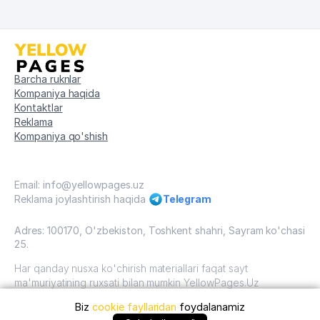
Barcha ruknlar
Kompaniya haqida
Kontaktlar
Reklama
Kompaniya qo'shish
Email: info@yellowpages.uz
Reklama joylashtirish haqida
Telegram
Adres: 100170, O'zbekiston, Toshkent shahri, Sayram ko'chasi
25.
Har qanday nusxa ko'chirish materiallari faqat sayt
ma'muriyatining ruxsati bilan mumkin YellowPages.Uz
Biz
cookie fayllaridan
foydalanamiz
O'zbekiston, 2009 - 2026 / O'zbekiston "sariq