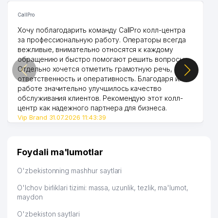
CallPro
Хочу поблагодарить команду CallPro колл-центра
за профессиональную работу. Операторы всегда
вежливые, внимательно относятся к каждому
обращению и быстро помогают решить вопросы.
Отдельно хочется отметить грамотную речь,
ответственность и оперативность. Благодаря их
работе значительно улучшилось качество
обслуживания клиентов. Рекомендую этот колл-
центр как надежного партнера для бизнеса.
Vip Brand 31.07.2026 11:43:39
Foydali ma'lumotlar
O'zbekistonning mashhur saytlari
O'lchov birliklari tizimi: massa, uzunlik, tezlik, ma'lumot,
maydon
O'zbekiston saytlari