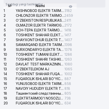
Saytdagi yangi tashkilotlar
№
Nomi
1
YASHNOBOD ELEKTR TARMOG'I NOSOZLIKLARI XIZMATI
3182
2
CHILONZOR ELEKTR TARMOG'I NOSOZLIK XIZMATI
2459
3
O'ZBEKISTON RESPUBLIKASI BOSH PROKURATURASI ISHONCH TELEFONI
2411
4
OLMAZOR ELEKTR TARMOG'I NOSOZLIKLARI XIZMATI
2172
5
UCH-TEPA ELEKTR TARMOG'I NOSOZLIKLARI XIZMATI
1418
6
TOSHKENT SHAHAR ELEKTR TARMOQLARI KORXONASI AJ
1417
7
SHAYXONTOHUR ELEKTR TARMOG'I NOSOZLIKLARINI TUZATISH XIZMATI
1407
8
SAMARQAND ELEKTR TARMOQLARI AJ
1398
9
SURXONDARYO ELEKTR TARMOQLARI AJ
1378
10
TOSHKENT TUMANI ELEKTR TARMOG'I AVARIYA XIZMATI
1286
11
TOSHKENT SHAHRI TASHKILOT TELEFONLARI HAQIDA MA'LUMOT BYUROSI
1263
12
DAVLAT TEST MARKAZINING ISHONCH TELEFONLARI
1080
13
O'ZBEKTELEKOM AJ
1065
14
TOSHKENT SHAHAR FUQAROLIK ISHLARI BO'YICHA SUDI
1002
15
FUQAROLIK ISHLARI BO'YICHA YAKKASAROY TUMANLARARO SUDI
887
16
YUNUSOBOD ELEKTR TARMOG'I NOSOZLIKLARI XIZMATI
858
17
NAVOIY HUDUDIY ELEKTR TARMOQLARI KORXONASI AJ
818
18
Ташкентский следственный изолятор
805
19
ELEKTRTARMOG'I NOSOZLIKLARINI TO'ZATISH SERGELI XIZMATI
738
20
FUQAROLIK ISHLARI BO'YICHA UCH-TEPA TUMANI SUDI
634