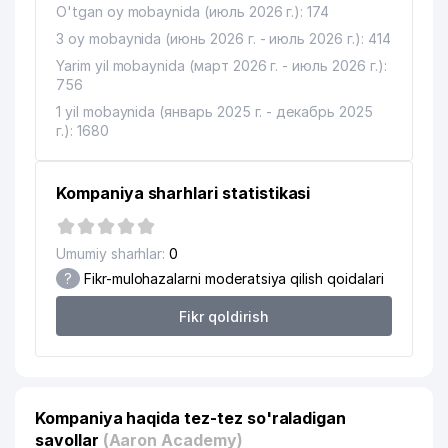
O'tgan oy mobaynida (июль 2026 г.): 174
3 oy mobaynida (июнь 2026 г. - июль 2026 г.): 414
Yarim yil mobaynida (март 2026 г. - июль 2026 г.):
756
1 yil mobaynida (январь 2025 г. - декабрь 2025
г.): 1680
Kompaniya sharhlari statistikasi
Umumiy sharhlar:
0
?
Fikr-mulohazalarni moderatsiya qilish qoidalari
Fikr qoldirish
Kompaniya haqida tez-tez so'raladigan
savollar
(Aaron Academy)