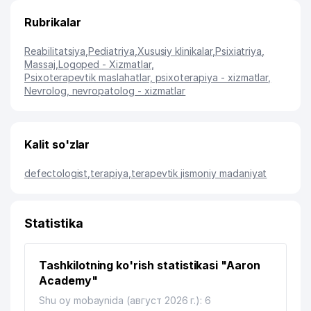
Rubrikalar
Reabilitatsiya
,
Pediatriya
,
Xususiy klinikalar
,
Psixiatriya
,
Massaj
,
Logoped - Xizmatlar
,
Psixoterapevtik maslahatlar, psixoterapiya - xizmatlar
,
Nevrolog, nevropatolog - xizmatlar
Kalit so'zlar
defectologist
,
terapiya
,
terapevtik jismoniy madaniyat
Statistika
Tashkilotning ko'rish statistikasi "Aaron
Academy"
Shu oy mobaynida (август 2026 г.): 6