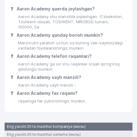
❓
Aaron Academy qaerda joylashgan?
Aaron Academy shu manzilda joylashgan: O'zbekiston,
Toshkent viloyati, TOSHKENT, MIROBOD tumani,
100000, 5а.
❓
Aaron Academy qanday borish mumkin?
Marshrutni yaratish uchun siz bizning veb-saytimizdagi
xaritadan foydalanishingiz mumkin
❓
Aaron Academy telefon raqamlari?
Aaron Academy ga siz shu raqamlar orqali qo’ng’iroq
qilishingiz mumkin:
❓
Aaron Academy sayti manzili?
Aaron Academy sayti manzili -
❓
Aaron Academy fax raqami?
raqamiga fax yuborishingiz mumkin.
Eng yaxshi 20 ta mashhur kompaniya (июль)
Eng yaxshi 20 ta mashhur sarlavha (июль)