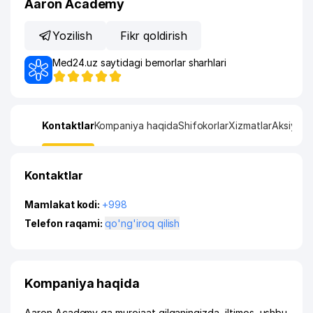
Aaron Academy
Yozilish
Fikr qoldirish
Med24.uz saytidagi bemorlar sharhlari
Kontaktlar
Kompaniya haqida
Shifokorlar
Xizmatlar
Aksiya
Ru
Kontaktlar
Mamlakat kodi:
+998
Telefon raqami:
qo'ng'iroq qilish
Kompaniya haqida
Aaron Academy ga murojaat qilganingizda, iltimos, ushbu