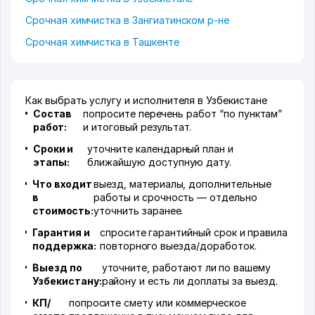
Срочная химчистка в Зангиатинском р-не
Срочная химчистка в Ташкенте
Как выбрать услугу и исполнителя в Узбекистане
Состав
попросите перечень работ “по пунктам”
работ:
и итоговый результат.
Сроки и
уточните календарный план и
этапы:
ближайшую доступную дату.
Что входит
выезд, материалы, дополнительные
в
работы и срочность — отдельно
стоимость:
уточнить заранее.
Гарантия и
спросите гарантийный срок и правила
поддержка:
повторного выезда/доработок.
Выезд по
уточните, работают ли по вашему
Узбекистану:
району и есть ли доплаты за выезд.
КП/
попросите смету или коммерческое