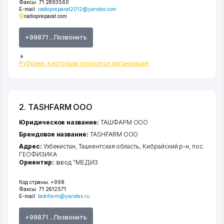
Факсы:
71 2893560
E-mail:
radiopreparat2012@yandex.com
radiopreparat.com
+99871 ...Позвонить
Рубрики, к которым относится организация
2. TASHFARM ООО
Юридическое название:
ТАШФАРМ ООО
Брендовое название:
TASHFARM ООО
Адрес:
Узбекистан,
Ташкентская область
,
Кибрайский р-н
,
пос.
ГЕОФИЗИКА
Ориентир:
завод "МЕДИЗ
Код страны:
+998
Факсы:
71 2612571
E-mail:
tashfarm@yandex.ru
+99871 ...Позвонить