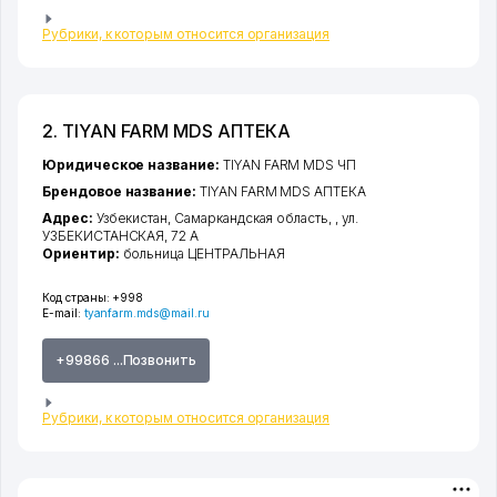
Рубрики, к которым относится организация
2. TIYAN FARM MDS АПТЕКА
Юридическое название:
TIYAN FARM MDS ЧП
Брендовое название:
TIYAN FARM MDS АПТЕКА
Адрес:
Узбекистан,
Самаркандская область
,
,
ул.
УЗБЕКИСТАНСКАЯ
, 72 А
Ориентир:
больница ЦЕНТРАЛЬНАЯ
Код страны:
+998
E-mail:
tyanfarm.mds@mail.ru
+99866 ...Позвонить
Рубрики, к которым относится организация