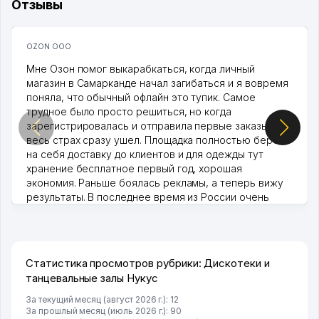
Отзывы
OZON ООО
Мне Озон помог выкарабкаться, когда личный
магазин в Самарканде начал загибаться и я вовремя
поняла, что обычный офлайн это тупик. Самое
трудное было просто решиться, но когда
зарегистрировалась и отправила первые заказы,
весь страх сразу ушел. Площадка полностью берет
на себя доставку до клиентов и для одежды тут
хранение бесплатное первый год, хорошая
экономия. Раньше боялась рекламы, а теперь вижу
результаты. В последнее время из России очень
много заказывают, а вначале только по Узбекистану
брали, но вяло. Удалось раскрутиться, дальше
развиваюсь потихоньку😊
Hamida 03.08.2026 12:45:39
Статистика просмотров рубрики: Дискотеки и
танцевальные залы Нукус
За текущий месяц (август 2026 г.): 12
За прошлый месяц (июль 2026 г.): 90