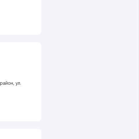
 район
,
ул.