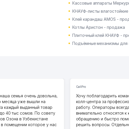
Кассовые аппараты Меркур
КНАУФ-листы влагостойкие
Клей карандаш AMOS - про
Котлы Аристон - продажа
Плиточный клей КНАУФ - п
Подъёмные механизмы для 
CallPro
наша семья очень довольна,
Хочу поблагодарить коман
о месяца уже вышли на
колл-центра за професси
За каждый выданный товар
работу. Операторы всегд
до 40 тыс сомов. По совету
внимательно относятся к
в Озона в Узбекистане
обращению и быстро пом
 в помещении которое у нас
решить вопросы. Отдельн