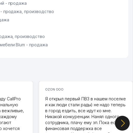
ий - продажа
 - продажа, производство
дажа
родажа, производство
мебели Blum - продажа
OZON ООО
ду CallPro
Я открыл первый ПВЗ в нашем поселке
ональную
и как люди стали рады) не надо теперь
а вежливые,
в город ездить, все идут ко мне.
 каждому
Никакой конкуренции. Нанял одного
огают
сотрудника, плачу ему зп. Пока есть
о хочется
финансовая поддержка все