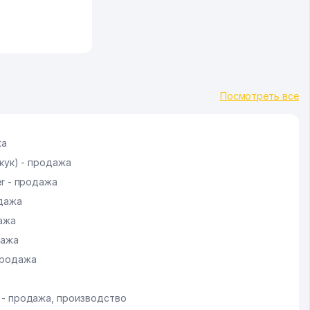
Посмотреть все
жа
кук) - продажа
r - продажа
одажа
ажа
дажа
продажа
- продажа, производство