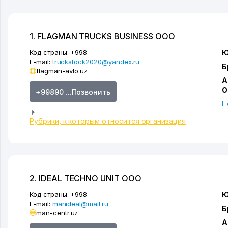
1. FLAGMAN TRUCKS BUSINESS ООО
Код страны:
+998
Ю
E-mail:
truckstock2020@yandex.ru
Б
flagman-avto.uz
А
О
+99890 ...Позвонить
П
Рубрики, к которым относится организация
2. IDEAL TECHNO UNIT ООО
Код страны:
+998
Ю
E-mail:
manideal@mail.ru
Б
man-centr.uz
А