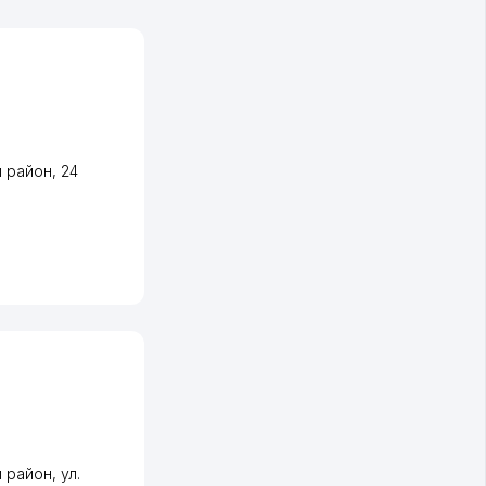
 район
, 24
 район
,
ул.