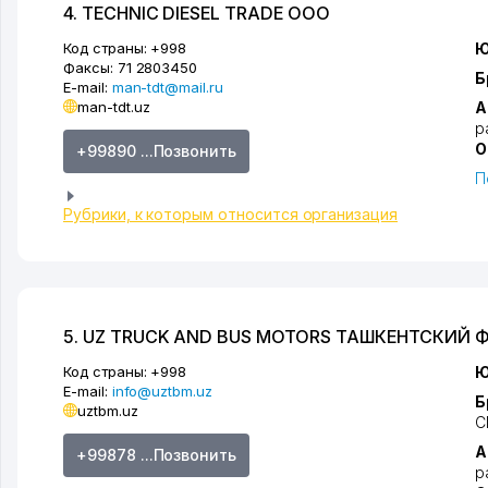
4. TECHNIC DIESEL TRADE ООО
Код страны:
+998
Ю
Факсы:
71 2803450
Б
E-mail:
man-tdt@mail.ru
man-tdt.uz
А
р
О
+99890 ...Позвонить
П
Рубрики, к которым относится организация
5. UZ TRUCK AND BUS MOTORS ТАШКЕНТСКИЙ
Код страны:
+998
Ю
E-mail:
info@uztbm.uz
Б
uztbm.uz
С
А
+99878 ...Позвонить
р