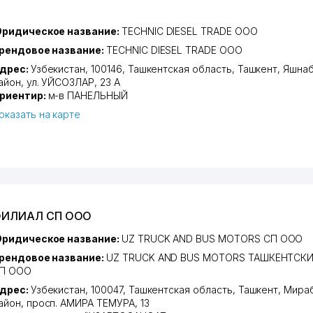
ридическое название:
TECHNIC DIESEL TRADE ООО
рендовое название:
TECHNIC DIESEL TRADE ООО
дрес:
Узбекистан, 100146,
Ташкентская область
,
Ташкент
,
Яшнаб
айон
,
ул. УЙСОЗЛАР
, 23 А
риентир:
м-в ПАНЕЛЬНЫЙ
оказать на карте
 ФИЛИАЛ СП ООО
ридическое название:
UZ TRUCK AND BUS MOTORS СП ООО
рендовое название:
UZ TRUCK AND BUS MOTORS ТАШКЕНТСК
П ООО
дрес:
Узбекистан, 100047,
Ташкентская область
,
Ташкент
,
Мира
айон
,
просп. АМИРА ТЕМУРА
, 13