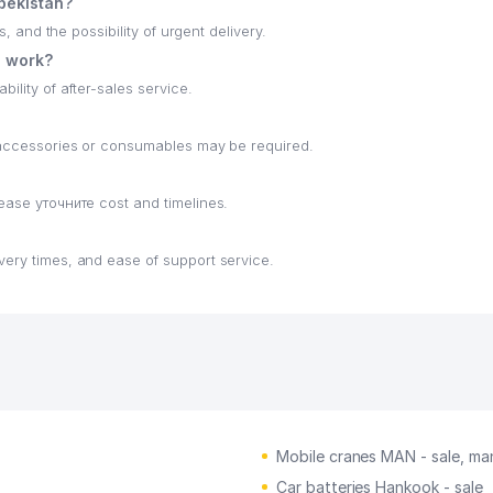
zbekistan?
s, and the possibility of urgent delivery.
e work?
ility of after-sales service.
h accessories or consumables may be required.
lease уточните cost and timelines.
very times, and ease of support service.
Mobile cranes MAN - sale, ma
Car batteries Hankook - sale