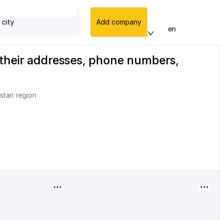
 city
Add company
en
, their addresses, phone numbers,
istan region