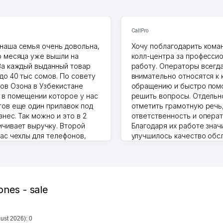
CallPro
наша семья очень довольна,
Хочу поблагодарить коман
о месяца уже вышли на
колл-центра за професси
За каждый выданный товар
работу. Операторы всегд
до 40 тыс сомов. По совету
внимательно относятся к
в Озона в Узбекистане
обращению и быстро пом
 в помещении которое у нас
решить вопросы. Отдельн
тов еще один прилавок под
отметить грамотную речь
нес. Так можно и это в 2
ответственность и операт
ичивает выручку. Второй
Благодаря их работе знач
нас чехлы для телефонов,
улучшилось качество обс
ышки и вообще все что
клиентов. Рекомендую это
то надо
центр как надежного парт
.2026 17:50:36
бизнеса.
Vip Brand 31.07.2026 11:43:39
ones - sale
ust 2026): 0