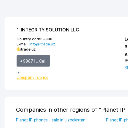
1. INTEGRITY SOLUTION LLC
Country code:
+998
L
E-mail:
info@itrade.uz
B
itrade.uz
A
a
+99871 ...Call
S
Company rubrics
Companies in other regions of "Planet IP-
Planet IP-phones - sale in Uzbekistan
Planet IP-p