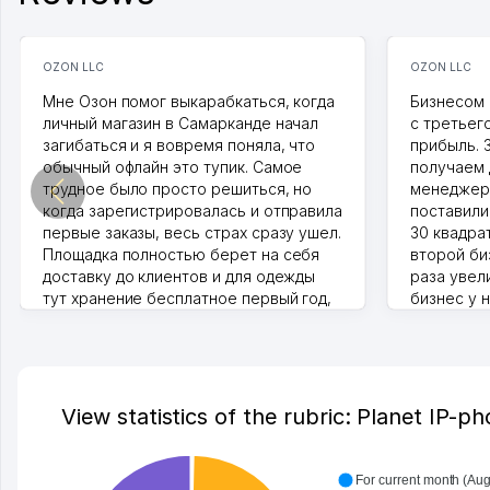
OZON LLC
OZON LLC
Мне Озон помог выкарабкаться, когда
Бизнесом 
личный магазин в Самарканде начал
с третьег
загибаться и я вовремя поняла, что
прибыль. 
обычный офлайн это тупик. Самое
получаем 
трудное было просто решиться, но
менеджеро
когда зарегистрировалась и отправила
поставили
первые заказы, весь страх сразу ушел.
30 квадра
Площадка полностью берет на себя
второй биз
доставку до клиентов и для одежды
раза увел
тут хранение бесплатное первый год,
бизнес у 
хорошая экономия. Раньше боялась
стекла, м
рекламы, а теперь вижу результаты. В
людям час
последнее время из России очень
Камат 31.07
много заказывают, а вначале только
по Узбекистану брали, но вяло.
View statistics of the rubric: Planet IP-ph
Удалось раскрутиться, дальше
развиваюсь потихоньку😊
Hamida 03.08.2026 12:45:39
For current month (Aug