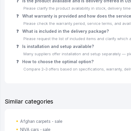
❓
Is the product available and is delivery offered in U
Please clarify the product availability in stock, delivery time
❓
What warranty is provided and how does the servic
Please check the warranty period, service terms, and availab
❓
What is included in the delivery package?
Please request the list of included items and clarify whic
❓
Is installation and setup available?
Many suppliers offer installation and setup separately — p
❓
How to choose the optimal option?
Compare 2–3 offers based on specifications, warranty, deli
Similar categories
Afghan carpets - sale
NIVA cars - sale