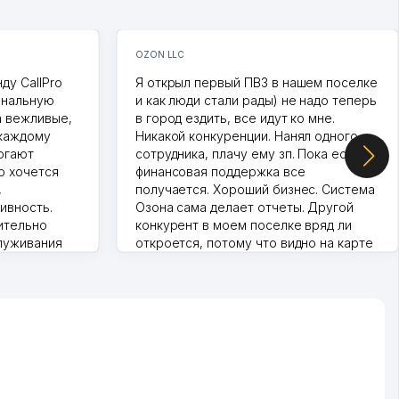
OZON LLC
ду CallPro
Я открыл первый ПВЗ в нашем поселке
ональную
и как люди стали рады) не надо теперь
а вежливые,
в город ездить, все идут ко мне.
 каждому
Никакой конкуренции. Нанял одного
огают
сотрудника, плачу ему зп. Пока есть
о хочется
финансовая поддержка все
,
получается. Хороший бизнес. Система
ивность.
Озона сама делает отчеты. Другой
ительно
конкурент в моем поселке вряд ли
луживания
откроется, потому что видно на карте
т колл-
Озона для Узбекистана что тут у нас
нера для
уже есть ПВЗ. Выгодное дело и
спокойное.
Марат 27.07.2026 08:00:37