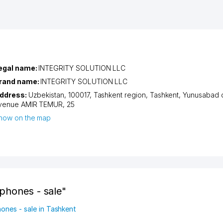
egal name:
INTEGRITY SOLUTION LLC
rand name:
INTEGRITY SOLUTION LLC
ddress:
Uzbekistan, 100017,
Tashkent region
,
Tashkent
,
Yunusabad di
venue AMIR TEMUR
, 25
how on the map
phones - sale"
hones - sale in Tashkent