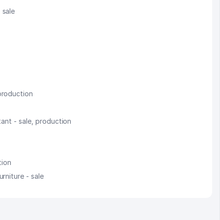
 sale
production
tant - sale, production
tion
rniture - sale