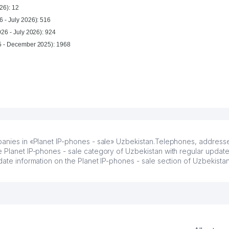
26): 12
 - July 2026): 516
026 - July 2026): 924
For year (January 2025 - December 2025): 1968
mpanies in «Planet IP-phones - sale» Uzbekistan.Telephones, addresse
e Planet IP-phones - sale category of Uzbekistan with regular update
date information on the Planet IP-phones - sale section of Uzbekista