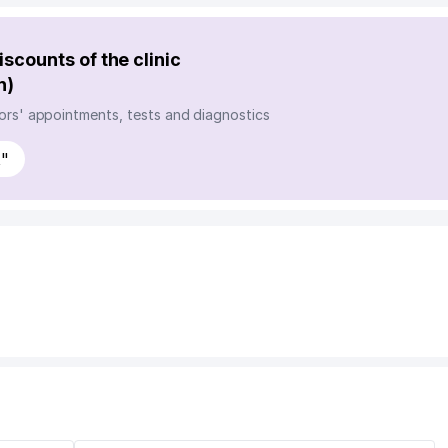
scounts of the clinic
n)
ors' appointments, tests and diagnostics
t"