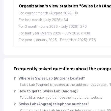
Organization's view statistics "Swiss Lab (An
For current month (August 2026): 18
For last month (July 2026): 84
For 3 month (June 2026 - July 2026): 270
For half year (March 2026 - July 2026): 438
For year (January 2025 - December 2025): 876
Frequently asked questions about the com
❓
Where is Swiss Lab (Angren) located?
Swiss Lab (Angren) is located at the address: Uzbekistan,
❓
How to get to Swiss Lab (Angren)?
To build a route, you can use the map on our website
❓
Swiss Lab (Angren) telephone numbers?
You can call Swiss Lab (Angren) on telephone numbers: 55