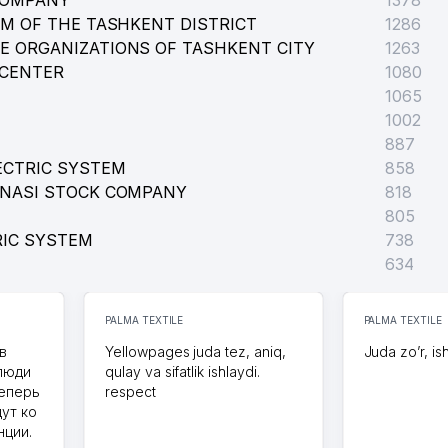
COMPANY
1378
EM OF THE TASHKENT DISTRICT
1286
E ORGANIZATIONS OF TASHKENT CITY
1263
 CENTER
1080
1065
1002
887
ECTRIC SYSTEM
858
ONASI STOCK COMPANY
818
805
RIC SYSTEM
738
634
PALMA TEXTILE
PALMA TEXTILE
в
Yellowpages juda tez, aniq,
Juda zo’r, is
 люди
qulay va sifatlik ishlaydi.
теперь
respect
дут ко
нции.