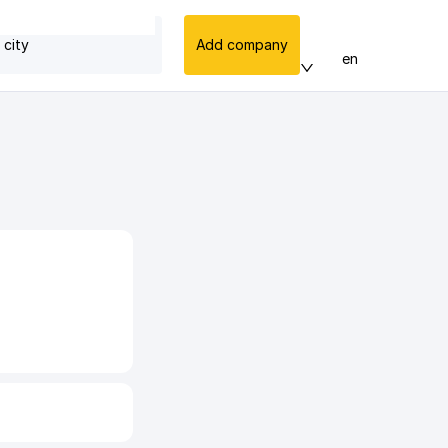
 city
Add company
en