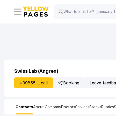
Swiss Lab (Angren)
+99855 ... call
Booking
Leave feedb
Contacts
About Company
Doctors
Services
Stocks
Rubrics
S