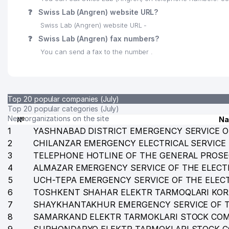
❓
Swiss Lab (Angren) website URL?
Swiss Lab (Angren) website URL -
❓
Swiss Lab (Angren) fax numbers?
You can send a fax to the number .
Top 20 popular companies (July)
Top 20 popular categories (July)
New organizations on the site
№
N
1
YASHNABAD DISTRICT EMERGENCY SERVICE O
2
CHILANZAR EMERGENCY ELECTRICAL SERVICE
3
TELEPHONE HOTLINE OF THE GENERAL PROSE
4
ALMAZAR EMERGENCY SERVICE OF THE ELECT
5
UCH-TEPA EMERGENCY SERVICE OF THE ELEC
6
TOSHKENT SHAHAR ELEKTR TARMOQLARI KO
7
SHAYKHANTAKHUR EMERGENCY SERVICE OF T
8
SAMARKAND ELEKTR TARMOKLARI STOCK CO