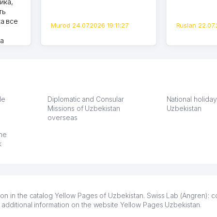
ика,
ть
а все
Murod 24.07.2026 19:11:27
Ruslan 22.07.
на
моем
оется,
карте
а что
З.
le
Diplomatic and Consular
National holiday
Missions of Uzbekistan
Uzbekistan
overseas
:37
the
k
ion in the catalog Yellow Pages of Uzbekistan. Swiss Lab (Angren): c
 additional information on the website Yellow Pages Uzbekistan.