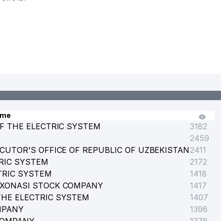
ame
F THE ELECTRIC SYSTEM
3182
2459
CUTOR'S OFFICE OF REPUBLIC OF UZBEKISTAN
2411
RIC SYSTEM
2172
TRIC SYSTEM
1418
RXONASI STOCK COMPANY
1417
HE ELECTRIC SYSTEM
1407
MPANY
1398