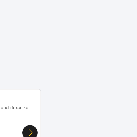
OZON LLC
honchlik xamkor.
Зашел на Озон в
Узбекистане почти
случайно, когда коллега
показал свой кабинет и
цифры, так что я буквально