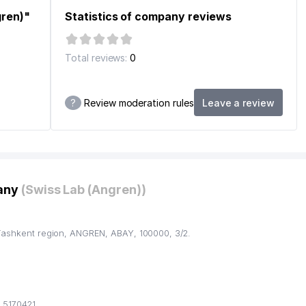
gren)"
Statistics of company reviews
Total reviews:
0
?
Review moderation rules
Leave a review
pany
(Swiss Lab (Angren))
 Tashkent region, ANGREN, ABAY, 100000, 3/2.
 5170421