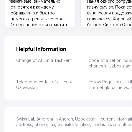
вежливые, внимательно
Нанял одного сотрудн
относятся к каждому
плачу ему зп. Пока ес
обращению и быстро
финансовая поддержк
помогают решить вопросы.
получается. Хороший
Отдельно хочется отметить
бизнес. Система Озо
грамотную речь,
сама делает отчеты.
ответственность и
Другой конкурент в 
оперативность. Благодаря
поселке вряд ли откр
их работе значительно
потому что видно на 
Helpful information
улучшилось качество
Озона для Узбекистан
обслуживания клиентов.
тут у нас уже есть ПВ
Change of ATE in a Tashkent
Code of a set on mobi
Рекомендую этот колл-
Выгодное дело и
phones in Uzbekistan
центр как надежного
спокойное.
партнера для бизнеса.
Марат 27.07.2026 08:00
Telephone codes of cities of
Yellow Pages sites in 
Vip Brand 31.07.2026 11:43:39
Uzbekistan
Internet global networ
Swiss Lab (Angren) in Angren, Uzbekistan - current informat
address, phone, fax, website, location, landmarks and other