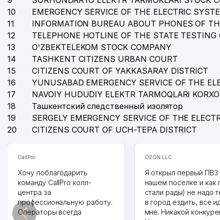
9
SURHONDARYO ELEKTR TARMOKLARI STOCK 
10
EMERGENCY SERVICE OF THE ELECTRIC SYST
11
INFORMATION BUREAU ABOUT PHONES OF TH
12
TELEPHONE HOTLINE OF THE STATE TESTING
13
O'ZBEKTELEKOM STOCK COMPANY
14
TASHKENT CITIZENS URBAN COURT
15
CITIZENS COURT OF YAKKASARAY DISTRICT
16
YUNUSABAD EMERGENCY SERVICE OF THE EL
17
NAVOIY HUDUDIY ELEKTR TARMOQLARI KORX
18
Ташкентский следственный изолятор
19
SERGELY EMERGENCY SERVICE OF THE ELECT
20
CITIZENS COURT OF UCH-TEPA DISTRICT
CallPro
OZON LLC
Хочу поблагодарить
Я открыл первый ПВЗ 
команду CallPro колл-
нашем поселке и как
центра за
стали рады) не надо 
профессиональную работу.
в город ездить, все и
Операторы всегда
мне. Никакой конкуре