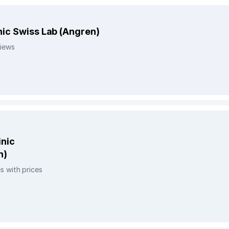
inic Swiss Lab (Angren)
views
inic
n)
s with prices