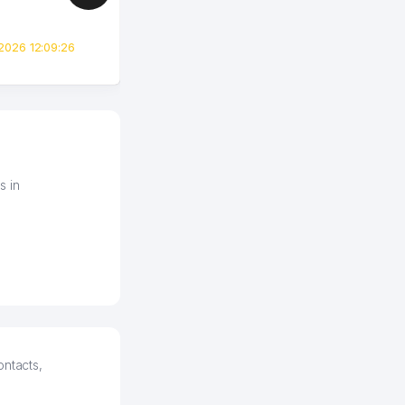
сразу загорелся этой
идеей. Регистрация заняла
всего вечер, а договор там
2026 12:09:26
вполне понятный и нет этих
всяких замудреных
юридических
формулировок. Первое
время сильно тупил с
продвижением, но в итоге
разобрался. Озон как раз
получает свои 50 кликов на
s in
обучение и цена потом
держится ровно около
ставки. Работать на
площадке нравится, здесь
рынок сбыта шире и заказы
идут стабильно.
Урад 21.07.2026 08:47:51
ontacts,