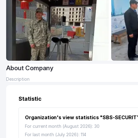
About Company
Description
Statistic
Organization's view statistics "SBS-SECURIT
For current month (August 2026): 30
For last month (July 2026): 114