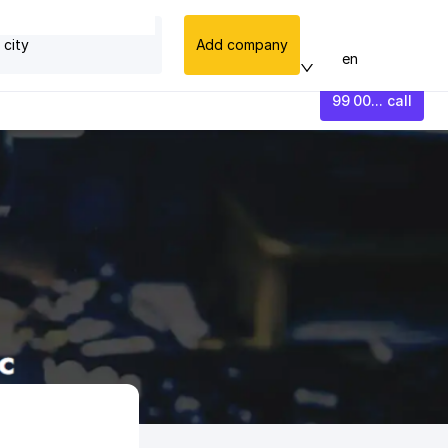
 city
Add company
en
99 00... call