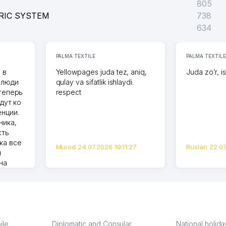
805
RIC SYSTEM
738
634
PALMA TEXTILE
PALMA TEXTILE
 в
Yellowpages juda tez, aniq,
Juda zo’r, i
 люди
qulay va sifatlik ishlaydi.
 теперь
respect
идут ко
енции.
ника,
сть
ка все
Murod 24.07.2026 19:11:27
Ruslan 22.07
й
на
 моем
роется,
 карте
на что
ВЗ.
ile
Diplomatic and Consular
National holida