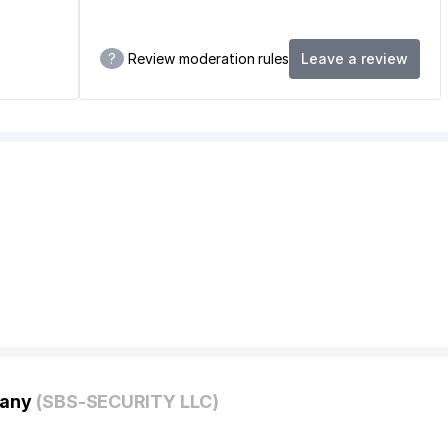
?
Review moderation rules
Leave a review
pany
(SBS-SECURITY LLC)