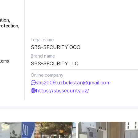
ation
,
protection
,
Legal name
SBS-SECURITY ООО
Brand name
stems
SBS-SECURITY LLC
Online company
sbs2009.uzbekistan@gmail.com
https://sbssecurity.uz/