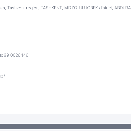
istan, Tashkent region, TASHKENT, MIRZO-ULUGBEK district, ABDU
rs: 99 0026446
uz/