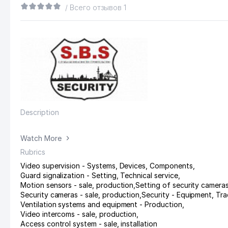
/ Всего отзывов 1
Description
Watch More
Rubrics
Video supervision - Systems, Devices, Components
,
Guard signalization - Setting, Technical service
,
Motion sensors - sale, production
,
Setting of security camera
Security cameras - sale, production
,
Security - Equipment, Tra
Ventilation systems and equipment - Production
,
Video intercoms - sale, production
,
Access control system - sale, installation