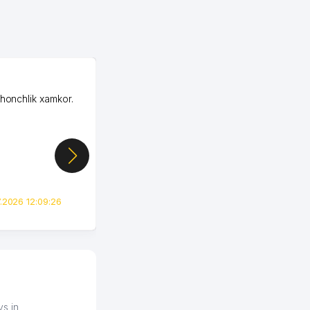
OZON LLC
shonchlik xamkor.
Зашел на Озон в
Узбекистане почти
случайно, когда коллега
показал свой кабинет и
цифры, так что я буквально
сразу загорелся этой
идеей. Регистрация заняла
всего вечер, а договор там
.2026 12:09:26
вполне понятный и нет этих
всяких замудреных
юридических
формулировок. Первое
время сильно тупил с
продвижением, но в итоге
разобрался. Озон как раз
получает свои 50 кликов на
ys in