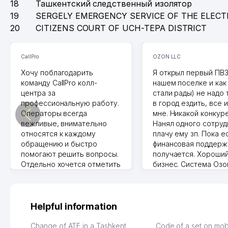
18
Ташкентский следственный изолятор
19
SERGELY EMERGENCY SERVICE OF THE ELECT
20
CITIZENS COURT OF UCH-TEPA DISTRICT
CallPro
OZON LLC
Хочу поблагодарить
Я открыл первый ПВЗ
команду CallPro колл-
нашем поселке и как
центра за
стали рады) не надо
профессиональную работу.
в город ездить, все 
Операторы всегда
мне. Никакой конкур
вежливые, внимательно
Нанял одного сотруд
относятся к каждому
плачу ему зп. Пока е
обращению и быстро
финансовая поддерж
помогают решить вопросы.
получается. Хороши
Отдельно хочется отметить
бизнес. Система Озо
грамотную речь,
сама делает отчеты.
ответственность и
Другой конкурент в
оперативность. Благодаря
поселке вряд ли отк
их работе значительно
потому что видно на
Helpful information
улучшилось качество
Озона для Узбекиста
обслуживания клиентов.
тут у нас уже есть П
Change of ATE in a Tashkent
Code of a set on mob