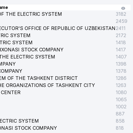
ame
OF THE ELECTRIC SYSTEM
3182
2459
CUTOR'S OFFICE OF REPUBLIC OF UZBEKISTAN
2411
TRIC SYSTEM
2172
CTRIC SYSTEM
1418
RXONASI STOCK COMPANY
1417
THE ELECTRIC SYSTEM
1407
OMPANY
1398
 COMPANY
1378
EM OF THE TASHKENT DISTRICT
1286
E ORGANIZATIONS OF TASHKENT CITY
1263
 CENTER
1080
1065
1002
887
ECTRIC SYSTEM
858
ONASI STOCK COMPANY
818