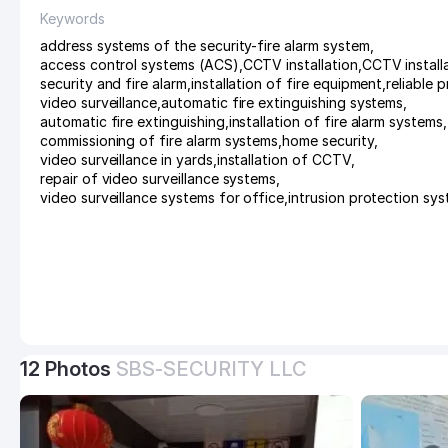
Keywords
address systems of the security-fire alarm system
,
access control systems (ACS)
,
CCTV installation
,
CCTV install
security and fire alarm
,
installation of fire equipment
,
reliable 
video surveillance
,
automatic fire extinguishing systems
,
automatic fire extinguishing
,
installation of fire alarm systems
,
commissioning of fire alarm systems
,
home security
,
video surveillance in yards
,
installation of CCTV
,
repair of video surveillance systems
,
video surveillance systems for office
,
intrusion protection sy
12 Photos
SBS-SECURITY LLC