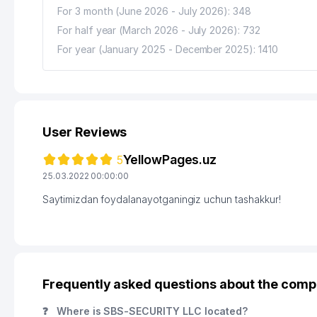
For 3 month (June 2026 - July 2026): 348
For half year (March 2026 - July 2026): 732
For year (January 2025 - December 2025): 1410
User Reviews
YellowPages.uz
5
25.03.2022 00:00:00
Saytimizdan foydalanayotganingiz uchun tashakkur!
Frequently asked questions about the com
❓
Where is SBS-SECURITY LLC located?