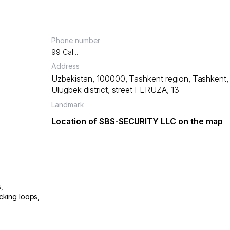
Phone number
99 Call...
Address
Uzbekistan, 100000,
Tashkent region
,
Tashkent
Ulugbek district
,
street FERUZA
, 13
Landmark
Location of SBS-SECURITY LLC on the map
s
,
cking loops
,