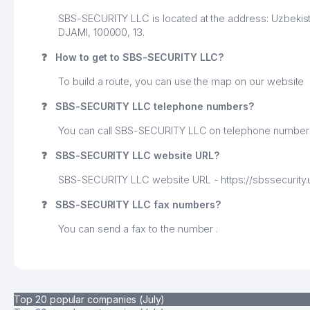
SBS-SECURITY LLC is located at the address: Uzbek
DJAMI, 100000, 13.
❓
How to get to SBS-SECURITY LLC?
To build a route, you can use the map on our website
❓
SBS-SECURITY LLC telephone numbers?
You can call SBS-SECURITY LLC on telephone numbe
❓
SBS-SECURITY LLC website URL?
SBS-SECURITY LLC website URL - https://sbssecurity.
❓
SBS-SECURITY LLC fax numbers?
You can send a fax to the number .
Top 20 popular companies (July)