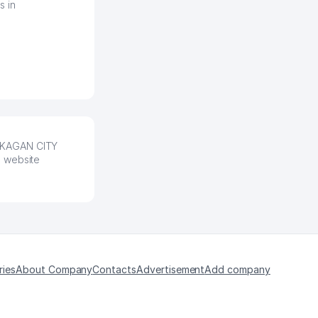
получает свои 50 кликов на
s in
обучение и цена потом
держится ровно около
ставки. Работать на
площадке нравится, здесь
рынок сбыта шире и заказы
идут стабильно.
Урад 21.07.2026 08:47:51
. KAGAN CITY
e website
ries
About Company
Contacts
Advertisement
Add company