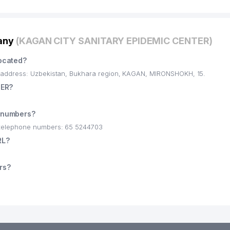
pany
(KAGAN CITY SANITARY EPIDEMIC CENTER)
ocated?
address: Uzbekistan, Bukhara region, KAGAN, MIRONSHOKH, 15.
TER?
 numbers?
telephone numbers: 65 5244703
RL?
rs?