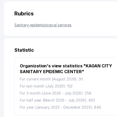
Rubrics
Sanitary-epidemiological services
Statistic
Organization's view statistics "KAGAN CITY
SANITARY EPIDEMIC CENTER"
For current month (August 2026): 30
For last month (July 2026): 102
For 3 month (June 2026 - July 2026): 258
For half year (March 2026 - July 2026): 402
For year (January 2025 - December 2025): 846