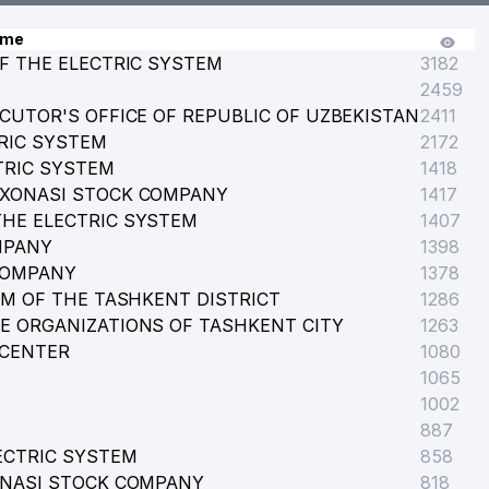
ame
F THE ELECTRIC SYSTEM
3182
2459
CUTOR'S OFFICE OF REPUBLIC OF UZBEKISTAN
2411
RIC SYSTEM
2172
TRIC SYSTEM
1418
RXONASI STOCK COMPANY
1417
HE ELECTRIC SYSTEM
1407
MPANY
1398
COMPANY
1378
EM OF THE TASHKENT DISTRICT
1286
E ORGANIZATIONS OF TASHKENT CITY
1263
 CENTER
1080
1065
1002
887
ECTRIC SYSTEM
858
ONASI STOCK COMPANY
818