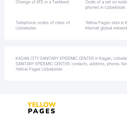
обслуживания клиентов.
тут у нас уже есть ПВ
Change of ATE in a Tashkent
Code of a set on mobi
Рекомендую этот колл-
Выгодное дело и
phones in Uzbekistan
центр как надежного
спокойное.
партнера для бизнеса.
Марат 27.07.2026 08:00
Telephone codes of cities of
Yellow Pages sites in 
Vip Brand 31.07.2026 11:43:39
Uzbekistan
Internet global networ
KAGAN CITY SANITARY EPIDEMIC CENTER in Kagan, Uzbekistan
SANITARY EPIDEMIC CENTER: contacts, address, phone, fax, w
Yellow Pages Uzbekistan.