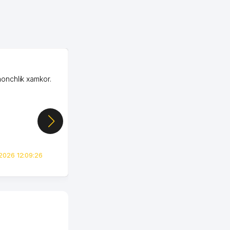
OZON LLC
honchlik xamkor.
Зашел на Озон в
Узбекистане почти
случайно, когда коллега
показал свой кабинет и
цифры, так что я буквально
сразу загорелся этой
идеей. Регистрация заняла
всего вечер, а договор там
2026 12:09:26
вполне понятный и нет этих
всяких замудреных
юридических
формулировок. Первое
время сильно тупил с
продвижением, но в итоге
разобрался. Озон как раз