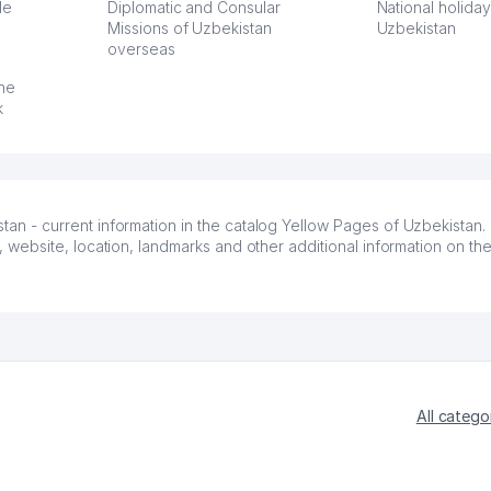
З.
le
Diplomatic and Consular
National holiday
Missions of Uzbekistan
Uzbekistan
overseas
:37
the
k
 - current information in the catalog Yellow Pages of Uzbekistan
ebsite, location, landmarks and other additional information on th
All catego