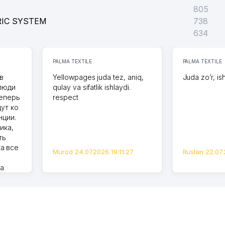
805
RIC SYSTEM
738
634
PALMA TEXTILE
PALMA TEXTILE
в
Yellowpages juda tez, aniq,
Juda zo’r, is
 люди
qulay va sifatlik ishlaydi.
теперь
respect
дут ко
нции.
ика,
ть
а все
Murod 24.07.2026 19:11:27
Ruslan 22.07.
на
моем
оется,
карте
а что