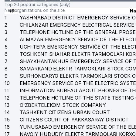
Top 20 popular categories (July)
New organizations on the site
№
N
1
YASHNABAD DISTRICT EMERGENCY SERVICE O
2
CHILANZAR EMERGENCY ELECTRICAL SERVICE
3
TELEPHONE HOTLINE OF THE GENERAL PROSE
4
ALMAZAR EMERGENCY SERVICE OF THE ELECT
5
UCH-TEPA EMERGENCY SERVICE OF THE ELEC
6
TOSHKENT SHAHAR ELEKTR TARMOQLARI KO
7
SHAYKHANTAKHUR EMERGENCY SERVICE OF T
8
SAMARKAND ELEKTR TARMOKLARI STOCK CO
9
SURHONDARYO ELEKTR TARMOKLARI STOCK 
10
EMERGENCY SERVICE OF THE ELECTRIC SYST
11
INFORMATION BUREAU ABOUT PHONES OF TH
12
TELEPHONE HOTLINE OF THE STATE TESTING
13
O'ZBEKTELEKOM STOCK COMPANY
14
TASHKENT CITIZENS URBAN COURT
15
CITIZENS COURT OF YAKKASARAY DISTRICT
16
YUNUSABAD EMERGENCY SERVICE OF THE EL
17
NAVOIY HUDUDIY ELEKTR TARMOQLARI KORX