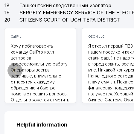
18
Ташкентский следственный изолятор
19
SERGELY EMERGENCY SERVICE OF THE ELECT
20
CITIZENS COURT OF UCH-TEPA DISTRICT
CallPro
OZON LLC
Хочу поблагодарить
Я открыл первый ПВЗ 
команду CallPro колл-
нашем поселке и как
центра за
стали рады) не надо 
профессиональную работу.
в город ездить, все и
Операторы всегда
мне. Никакой конкуре
вежливые, внимательно
Нанял одного сотрудн
относятся к каждому
плачу ему зп. Пока ес
обращению и быстро
финансовая поддержк
помогают решить вопросы.
получается. Хороший
Отдельно хочется отметить
бизнес. Система Озо
грамотную речь,
сама делает отчеты.
ответственность и
Другой конкурент в 
оперативность. Благодаря
поселке вряд ли откр
их работе значительно
потому что видно на 
Helpful information
улучшилось качество
Озона для Узбекистан