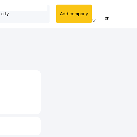
 city
Add company
en