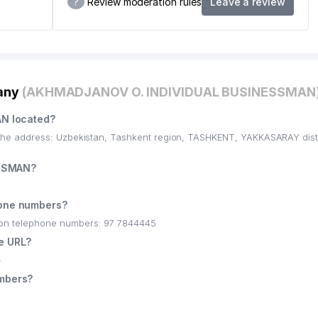
?
Review moderation rules
Leave a review
pany
(AKHMADJANOV O. INDIVIDUAL BUSINESSMAN
N located?
he address: Uzbekistan, Tashkent region, TASHKENT, YAKKASARAY dis
ESSMAN?
one numbers?
n telephone numbers: 97 7844445
e URL?
-
mbers?