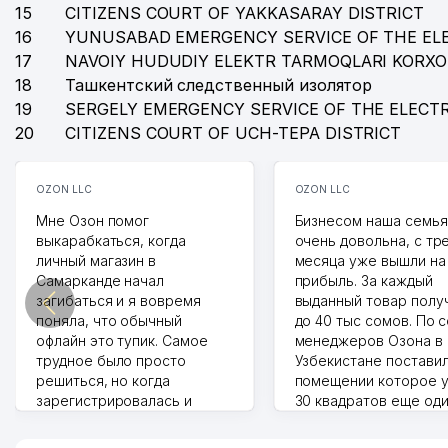
15
CITIZENS COURT OF YAKKASARAY DISTRICT
16
YUNUSABAD EMERGENCY SERVICE OF THE EL
17
NAVOIY HUDUDIY ELEKTR TARMOQLARI KORX
18
Ташкентский следственный изолятор
19
SERGELY EMERGENCY SERVICE OF THE ELECT
20
CITIZENS COURT OF UCH-TEPA DISTRICT
OZON LLC
OZON LLC
Мне Озон помог
Бизнесом наша семья
выкарабкаться, когда
очень довольна, с тр
личный магазин в
месяца уже вышли на
Самарканде начал
прибыль. За каждый
загибаться и я вовремя
выданный товар полу
поняла, что обычный
до 40 тыс сомов. По 
офлайн это тупик. Самое
менеджеров Озона в
трудное было просто
Узбекистане поставил
решиться, но когда
помещении которое у
зарегистрировалась и
30 квадратов еще од
отправила первые заказы,
прилавок под второй
весь страх сразу ушел.
бизнес. Так можно и э