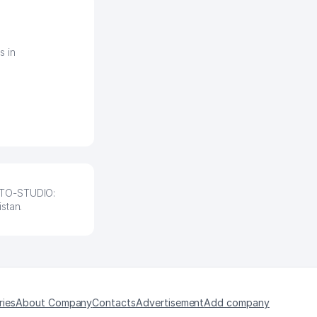
д ли откроется,
видно на карте
збекистана что
же есть ПВЗ.
s in
ело и
2026 08:00:37
HOTO-STUDIO:
stan.
ries
About Company
Contacts
Advertisement
Add company