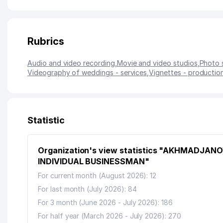
Rubrics
Audio and video recording
,
Movie and video studios
,
Photo 
Videography of weddings - services
,
Vignettes - productio
Statistic
Organization's view statistics "AKHMADJANO
INDIVIDUAL BUSINESSMAN"
For current month (August 2026): 12
For last month (July 2026): 84
For 3 month (June 2026 - July 2026): 186
For half year (March 2026 - July 2026): 270