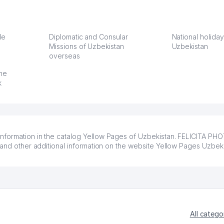
учку.
оперативность. Благодаря
поселке вря
чехлы
их работе значительно
потому что 
а,
улучшилось качество
Озона для У
что
обслуживания клиентов.
тут у нас у
le
Diplomatic and Consular
National holiday
Missions of Uzbekistan
Рекомендую этот колл-
Uzbekistan
Выгодное д
overseas
36
центр как надежного
спокойное.
партнера для бизнеса.
Марат 27.07.
the
Vip Brand 31.07.2026 11:43:39
k
information in the catalog Yellow Pages of Uzbekistan. FELICITA P
 and other additional information on the website Yellow Pages Uzbeki
All catego