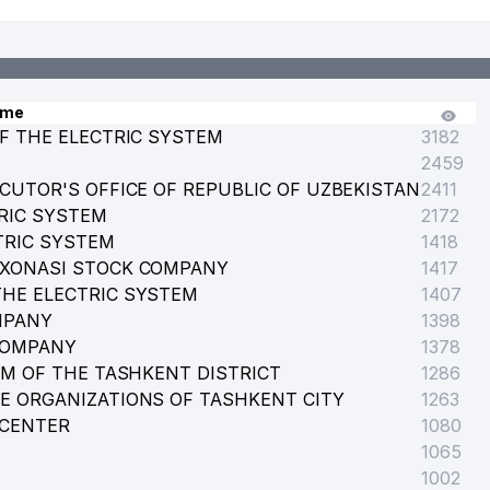
ame
F THE ELECTRIC SYSTEM
3182
2459
CUTOR'S OFFICE OF REPUBLIC OF UZBEKISTAN
2411
RIC SYSTEM
2172
TRIC SYSTEM
1418
RXONASI STOCK COMPANY
1417
HE ELECTRIC SYSTEM
1407
MPANY
1398
COMPANY
1378
EM OF THE TASHKENT DISTRICT
1286
E ORGANIZATIONS OF TASHKENT CITY
1263
 CENTER
1080
1065
1002