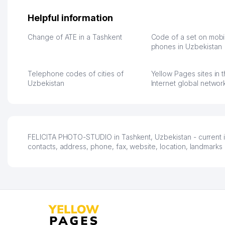
Площадка полностью берет
раза увеличивает выр
на себя доставку до
Второй бизнес у нас 
Helpful information
клиентов и для одежды тут
для телефонов, стекл
хранение бесплатное
мышки и вообще все 
Change of ATE in a Tashkent
Code of a set on mobi
первый год, хорошая
людям часто надо
phones in Uzbekistan
экономия. Раньше боялась
Камат 31.07.2026 17:50:
рекламы, а теперь вижу
Telephone codes of cities of
Yellow Pages sites in 
результаты. В последнее
Uzbekistan
Internet global networ
время из России очень
много заказывают, а
вначале только по
Узбекистану брали, но
вяло. Удалось
раскрутиться, дальше
FELICITA PHOTO-STUDIO in Tashkent, Uzbekistan - current 
contacts, address, phone, fax, website, location, landmarks
развиваюсь потихоньку😊
Hamida 03.08.2026 12:45:39