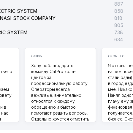
887
ECTRIC SYSTEM
858
ONASI STOCK COMPANY
818
805
RIC SYSTEM
738
634
CallPro
OZON LLC
Хочу поблагодарить
Я открыл пе
етьего
команду CallPro колл-
нашем посе
центра за
стали рады)
профессиональную работу.
в город езд
чаем
Операторы всегда
мне. Никако
совету
вежливые, внимательно
Нанял одног
относятся к каждому
плачу ему з
и в
обращению и быстро
финансовая
 нас
помогают решить вопросы.
получается
ин
Отдельно хочется отметить
бизнес. Си
грамотную речь,
сама делает
то в 2
ответственность и
Другой кон