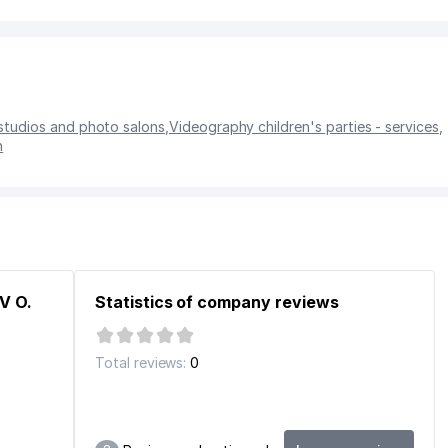
studios and photo salons
,
Videography children's parties - services
,
n
V O.
Statistics of company reviews
Total reviews:
0