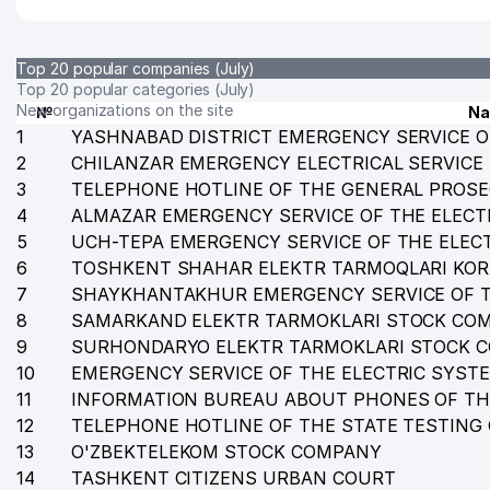
Top 20 popular companies (July)
Top 20 popular categories (July)
New organizations on the site
№
N
1
YASHNABAD DISTRICT EMERGENCY SERVICE O
2
CHILANZAR EMERGENCY ELECTRICAL SERVICE
3
TELEPHONE HOTLINE OF THE GENERAL PROSE
4
ALMAZAR EMERGENCY SERVICE OF THE ELECT
5
UCH-TEPA EMERGENCY SERVICE OF THE ELEC
6
TOSHKENT SHAHAR ELEKTR TARMOQLARI KO
7
SHAYKHANTAKHUR EMERGENCY SERVICE OF T
8
SAMARKAND ELEKTR TARMOKLARI STOCK CO
9
SURHONDARYO ELEKTR TARMOKLARI STOCK 
10
EMERGENCY SERVICE OF THE ELECTRIC SYST
11
INFORMATION BUREAU ABOUT PHONES OF TH
12
TELEPHONE HOTLINE OF THE STATE TESTING
13
O'ZBEKTELEKOM STOCK COMPANY
14
TASHKENT CITIZENS URBAN COURT