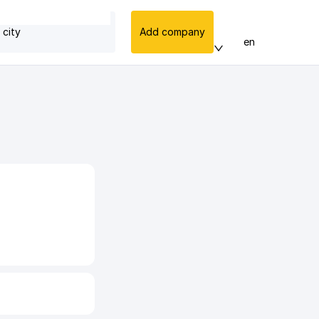
 city
Add company
en