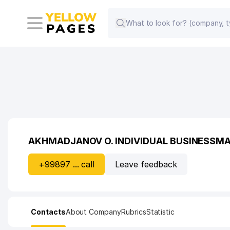
AKHMADJANOV O. INDIVIDUAL BUSINESSM
+99897 ... call
Leave feedback
Contacts
About Company
Rubrics
Statistic