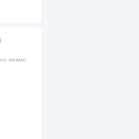
)
trict, AKHMAD