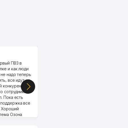
PALMA TEXTILE
рвый ПВЗ в
Yellowpages juda tez, aniq,
лке и как люди
qulay va sifatlik ishlaydi.
 не надо теперь
respect
ить, все идут ко
й конкуренции.
о сотрудника,
п. Пока есть
 поддержка все
Murod 24.07.2026 19:11:27
. Хороший
стема Озона
 отчеты.
курент в моем