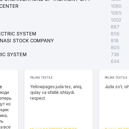
 CENTER
1080
1065
1002
887
ECTRIC SYSTEM
858
ONASI STOCK COMPANY
818
805
RIC SYSTEM
738
634
PALMA TEXTILE
PALMA TEXTILE
в
Yellowpages juda tez, aniq,
Juda zo’r, is
 люди
qulay va sifatlik ishlaydi.
теперь
respect
дут ко
нции.
ика,
ть
а все