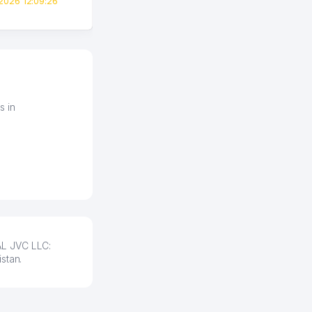
2026 12:09:26
вполне понятный и нет этих
всяких замудреных
юридических
формулировок. Первое
время сильно тупил с
продвижением, но в итоге
разобрался. Озон как раз
получает свои 50 кликов на
s in
обучение и цена потом
держится ровно около
ставки. Работать на
площадке нравится, здесь
рынок сбыта шире и заказы
идут стабильно.
Урад 21.07.2026 08:47:51
AL JVC LLC:
stan.