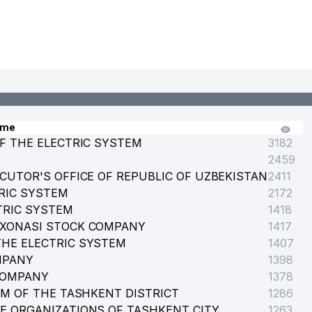
ame
F THE ELECTRIC SYSTEM
3182
2459
CUTOR'S OFFICE OF REPUBLIC OF UZBEKISTAN
2411
RIC SYSTEM
2172
TRIC SYSTEM
1418
RXONASI STOCK COMPANY
1417
HE ELECTRIC SYSTEM
1407
MPANY
1398
COMPANY
1378
EM OF THE TASHKENT DISTRICT
1286
E ORGANIZATIONS OF TASHKENT CITY
1263