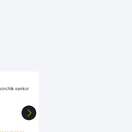
OZON LLC
honchlik xamkor.
Зашел на Озон в
Узбекистане почти
случайно, когда коллега
показал свой кабинет и
цифры, так что я буквально
сразу загорелся этой
идеей. Регистрация заняла
всего вечер, а договор там