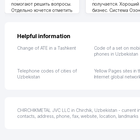
помогают решить вопросы.
получается. Хороший
Отдельно хочется отметить
бизнес. Система Озо
грамотную речь,
сама делает отчеты.
ответственность и
Другой конкурент в 
оперативность. Благодаря
поселке вряд ли откр
их работе значительно
потому что видно на 
Helpful information
улучшилось качество
Озона для Узбекистан
обслуживания клиентов.
тут у нас уже есть ПВ
Change of ATE in a Tashkent
Code of a set on mobi
Рекомендую этот колл-
Выгодное дело и
phones in Uzbekistan
центр как надежного
спокойное.
партнера для бизнеса.
Марат 27.07.2026 08:00
Telephone codes of cities of
Yellow Pages sites in 
Vip Brand 31.07.2026 11:43:39
Uzbekistan
Internet global networ
CHIRCHIKMETAL JVC LLC in Chirchik, Uzbekistan - current i
contacts, address, phone, fax, website, location, landmarks