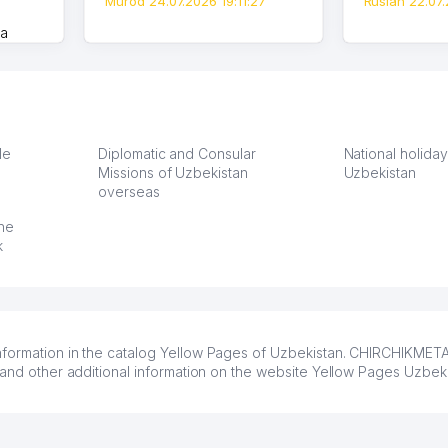
Murod 24.07.2026 19:11:27
Ruslan 22.07.
на
моем
оется,
карте
а что
З.
le
Diplomatic and Consular
National holiday
Missions of Uzbekistan
Uzbekistan
overseas
:37
the
k
nformation in the catalog Yellow Pages of Uzbekistan. CHIRCHIKMET
 and other additional information on the website Yellow Pages Uzbeki