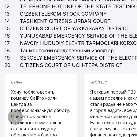
12
TELEPHONE HOTLINE OF THE STATE TESTING
13
O'ZBEKTELEKOM STOCK COMPANY
14
TASHKENT CITIZENS URBAN COURT
15
CITIZENS COURT OF YAKKASARAY DISTRICT
16
YUNUSABAD EMERGENCY SERVICE OF THE EL
17
NAVOIY HUDUDIY ELEKTR TARMOQLARI KORX
18
Ташкентский следственный изолятор
19
SERGELY EMERGENCY SERVICE OF THE ELECT
20
CITIZENS COURT OF UCH-TEPA DISTRICT
CallPro
OZON LLC
Хочу поблагодарить
Я открыл первый ПВЗ 
команду CallPro колл-
нашем поселке и как
центра за
стали рады) не надо 
профессиональную работу.
в город ездить, все и
Операторы всегда
мне. Никакой конкуре
вежливые, внимательно
Нанял одного сотрудн
относятся к каждому
плачу ему зп. Пока ес
обращению и быстро
финансовая поддержк