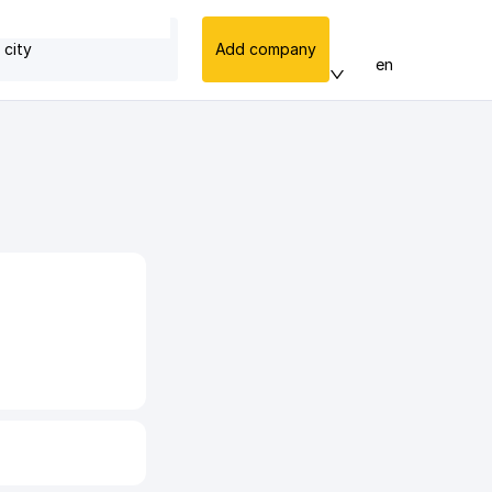
 city
Add company
en