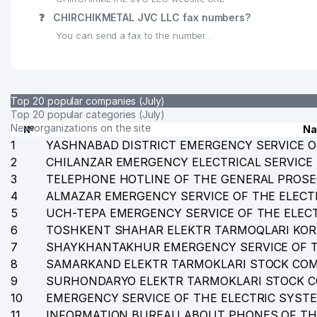
❓
CHIRCHIKMETAL JVC LLC fax numbers?
You can send a fax to the number .
Top 20 popular companies (July)
Top 20 popular categories (July)
New organizations on the site
№
N
1
YASHNABAD DISTRICT EMERGENCY SERVICE O
2
CHILANZAR EMERGENCY ELECTRICAL SERVICE
3
TELEPHONE HOTLINE OF THE GENERAL PROSE
4
ALMAZAR EMERGENCY SERVICE OF THE ELECT
5
UCH-TEPA EMERGENCY SERVICE OF THE ELEC
6
TOSHKENT SHAHAR ELEKTR TARMOQLARI KO
7
SHAYKHANTAKHUR EMERGENCY SERVICE OF T
8
SAMARKAND ELEKTR TARMOKLARI STOCK CO
9
SURHONDARYO ELEKTR TARMOKLARI STOCK 
10
EMERGENCY SERVICE OF THE ELECTRIC SYST
11
INFORMATION BUREAU ABOUT PHONES OF TH