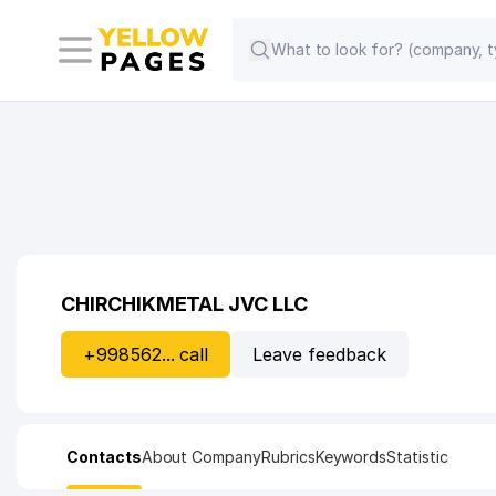
CHIRCHIKMETAL JVC LLC
+998562... call
Leave feedback
Contacts
About Company
Rubrics
Keywords
Statistic