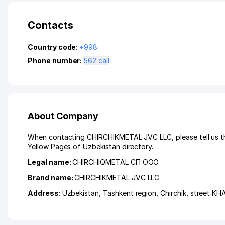
Contacts
Country code:
+998
Phone number:
562 call
About Company
When contacting CHIRCHIKMETAL JVC LLC, please tell us th
Yellow Pages of Uzbekistan directory.
Legal name:
CHIRCHIQMETAL СП ООО
Brand name:
CHIRCHIKMETAL JVC LLC
Address:
Uzbekistan,
Tashkent region
,
Chirchik
,
street K