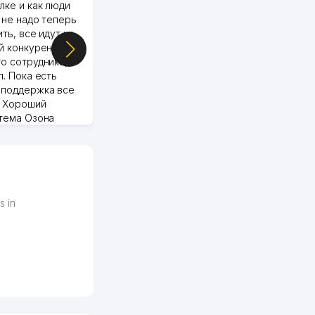
лке и как люди
qulay va sifatlik ishlaydi.
 не надо теперь
respect
ить, все идут ко
й конкуренции.
о сотрудника,
п. Пока есть
 поддержка все
Murod 24.07.2026 19:11:27
. Хороший
стема Озона
 отчеты.
курент в моем
д ли откроется,
видно на карте
збекистана что
же есть ПВЗ.
s in
ело и
2026 08:00:37