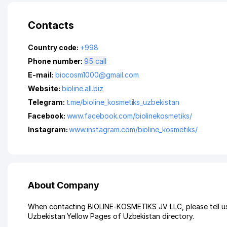
Contacts
Country code:
+998
Phone number:
95 call
E-mail:
biocosm1000@gmail.com
Website:
bioline.all.biz
Telegram:
t.me/bioline_kosmetiks_uzbekistan
Facebook:
www.facebook.com/biolinekosmetiks/
Instagram:
www.instagram.com/bioline_kosmetiks/
About Company
When contacting BIOLINE-KOSMETIKS JV LLC, please tell us 
Uzbekistan Yellow Pages of Uzbekistan directory.