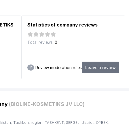
METIKS
Statistics of company reviews
Total reviews:
0
?
Review moderation rules
Leave a review
pany
(BIOLINE-KOSMETIKS JV LLC)
kistan, Tashkent region, TASHKENT, SERGELI district, OYBEK.