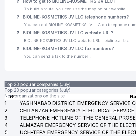
❓
How to get to BIOLINE-KOSMETIKS JV LLC?
To build a route, you can use the map on our website
❓
BIOLINE-KOSMETIKS JV LLC telephone numbers?
You can call BIOLINE-KOSMETIKS JV LLC on telephone nu
❓
BIOLINE-KOSMETIKS JV LLC website URL?
BIOLINE-KOSMETIKS JV LLC website URL - bioline.all.biz
❓
BIOLINE-KOSMETIKS JV LLC fax numbers?
You can send a fax to the number .
Top 20 popular companies (July)
Top 20 popular categories (July)
New organizations on the site
№
N
1
YASHNABAD DISTRICT EMERGENCY SERVICE O
2
CHILANZAR EMERGENCY ELECTRICAL SERVICE
3
TELEPHONE HOTLINE OF THE GENERAL PROSE
4
ALMAZAR EMERGENCY SERVICE OF THE ELECT
5
UCH-TEPA EMERGENCY SERVICE OF THE ELEC