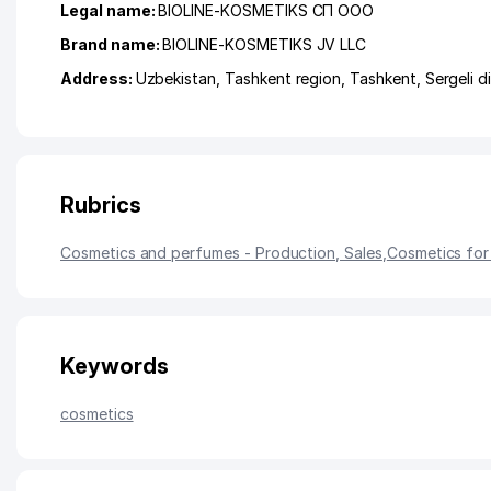
Legal name:
BIOLINE-KOSMETIKS СП ООО
Brand name:
BIOLINE-KOSMETIKS JV LLC
Address:
Uzbekistan,
Tashkent region
,
Tashkent
,
Sergeli di
Rubrics
Cosmetics and perfumes - Production, Sales
,
Cosmetics for
Keywords
cosmetics