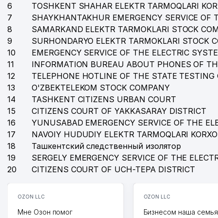
6
TOSHKENT SHAHAR ELEKTR TARMOQLARI KO
7
SHAYKHANTAKHUR EMERGENCY SERVICE OF T
8
SAMARKAND ELEKTR TARMOKLARI STOCK CO
9
SURHONDARYO ELEKTR TARMOKLARI STOCK 
10
EMERGENCY SERVICE OF THE ELECTRIC SYST
11
INFORMATION BUREAU ABOUT PHONES OF TH
12
TELEPHONE HOTLINE OF THE STATE TESTING
13
O'ZBEKTELEKOM STOCK COMPANY
14
TASHKENT CITIZENS URBAN COURT
15
CITIZENS COURT OF YAKKASARAY DISTRICT
16
YUNUSABAD EMERGENCY SERVICE OF THE EL
17
NAVOIY HUDUDIY ELEKTR TARMOQLARI KORX
18
Ташкентский следственный изолятор
19
SERGELY EMERGENCY SERVICE OF THE ELECT
20
CITIZENS COURT OF UCH-TEPA DISTRICT
OZON LLC
OZON LLC
Мне Озон помог
Бизнесом наша семья