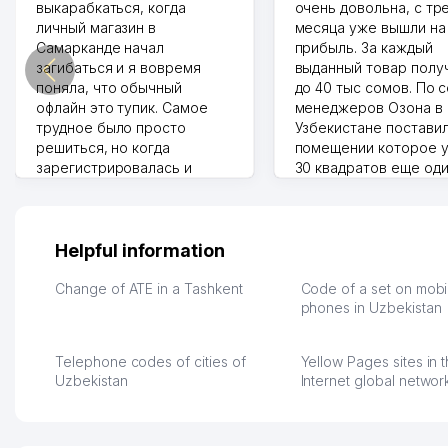
выкарабкаться, когда
очень довольна, с тр
личный магазин в
месяца уже вышли на
Самарканде начал
прибыль. За каждый
загибаться и я вовремя
выданный товар полу
поняла, что обычный
до 40 тыс сомов. По 
офлайн это тупик. Самое
менеджеров Озона в
трудное было просто
Узбекистане поставил
решиться, но когда
помещении которое у
зарегистрировалась и
30 квадратов еще од
отправила первые заказы,
прилавок под второй
весь страх сразу ушел.
бизнес. Так можно и э
Площадка полностью берет
раза увеличивает выр
на себя доставку до
Второй бизнес у нас 
Helpful information
клиентов и для одежды тут
для телефонов, стекл
хранение бесплатное
мышки и вообще все 
Change of ATE in a Tashkent
Code of a set on mobi
первый год, хорошая
людям часто надо
phones in Uzbekistan
экономия. Раньше боялась
Камат 31.07.2026 17:50:
рекламы, а теперь вижу
Telephone codes of cities of
Yellow Pages sites in 
результаты. В последнее
Uzbekistan
Internet global networ
время из России очень
много заказывают, а
вначале только по
Узбекистану брали, но