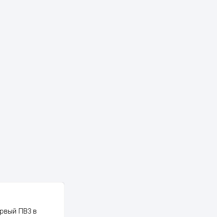
PALMA TEXTILE
рвый ПВЗ в
Yellowpages juda tez, aniq,