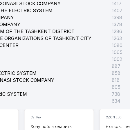
RXONASI STOCK COMPANY
1417
HE ELECTRIC SYSTEM
1407
MPANY
1398
COMPANY
1378
EM OF THE TASHKENT DISTRICT
1286
E ORGANIZATIONS OF TASHKENT CITY
1263
 CENTER
1080
1065
1002
887
ECTRIC SYSTEM
858
ONASI STOCK COMPANY
818
805
RIC SYSTEM
738
634
CallPro
OZON LLC
Хочу поблагодарить
Я открыл пе