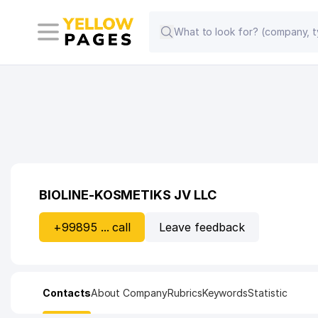
BIOLINE-KOSMETIKS JV LLC
+99895 ... call
Leave feedback
Contacts
About Company
Rubrics
Keywords
Statistic