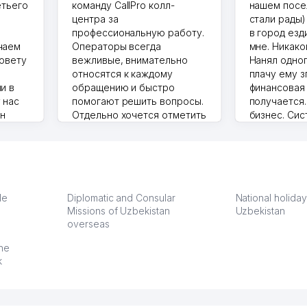
етьего
команду CallPro колл-
нашем посе
центра за
стали рады)
профессиональную работу.
в город езд
чаем
Операторы всегда
мне. Никако
совету
вежливые, внимательно
Нанял одног
относятся к каждому
плачу ему з
и в
обращению и быстро
финансовая
 нас
помогают решить вопросы.
получается
ин
Отдельно хочется отметить
бизнес. Си
грамотную речь,
сама делает
то в 2
ответственность и
Другой кон
учку.
оперативность. Благодаря
поселке вря
чехлы
их работе значительно
потому что 
а,
улучшилось качество
Озона для У
что
обслуживания клиентов.
тут у нас у
le
Diplomatic and Consular
National holiday
Missions of Uzbekistan
Рекомендую этот колл-
Uzbekistan
Выгодное д
overseas
36
центр как надежного
спокойное.
партнера для бизнеса.
Марат 27.07.
the
Vip Brand 31.07.2026 11:43:39
k