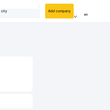
 city
Add company
en