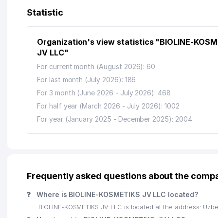
Statistic
Organization's view statistics "BIOLINE-KOS
JV LLC"
For current month (August 2026): 60
For last month (July 2026): 186
For 3 month (June 2026 - July 2026): 468
For half year (March 2026 - July 2026): 1002
For year (January 2025 - December 2025): 2004
Frequently asked questions about the com
❓
Where is BIOLINE-KOSMETIKS JV LLC located?
BIOLINE-KOSMETIKS JV LLC is located at the address: Uzbe